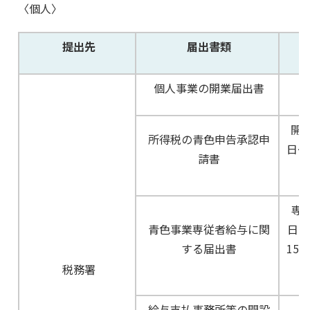
〈個人〉
提出先
届出書類
個人事業の開業届出書
開業
所得税の青色申告承認申
日～
請書
専
青色事業専従者給与に関
日か
する届出書
15
税務署
給与支払事務所等の開設