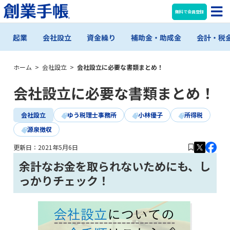
無料で会員登録
起業
会社設立
資金繰り
補助金・助成金
会計・税
ホーム
>
会社設立
>
会社設立に必要な書類まとめ！
会社設立に必要な書類まとめ！
会社設立
ゆう税理士事務所
小林優子
所得税
源泉徴収
更新日：
2021年5月6日
余計なお金を取られないためにも、し
っかりチェック！