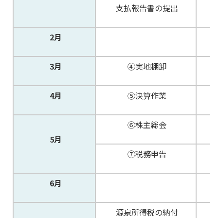
支払報告書の提出
2月
3月
④実地棚卸
4月
⑤決算作業
⑥株主総会
5月
⑦税務申告
6月
源泉所得税の納付