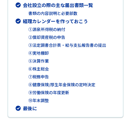
会社設立の際の主な届出書類一覧
書類の内容説明と必要部数
経理カレンダーを作っておこう
①源泉所得税の納付
②償却資産税の申告
③法定調書合計表・給与支払報告書の提出
④実地棚卸
⑤決算作業
⑥株主総会
⑦税務申告
⑧健康保険/厚生年金保険の定時決定
⑨労働保険の年度更新
⑩年末調整
最後に