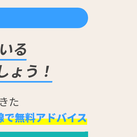
いる
しょう！
きた
線で無料アドバイス