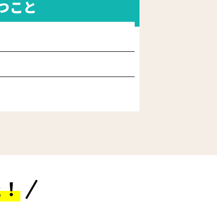
つこと
た！