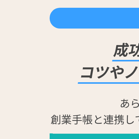
成
コツや
あ
創業手帳と連携し