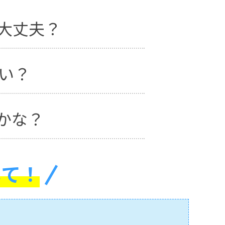
大丈夫？
い？
かな？
して！