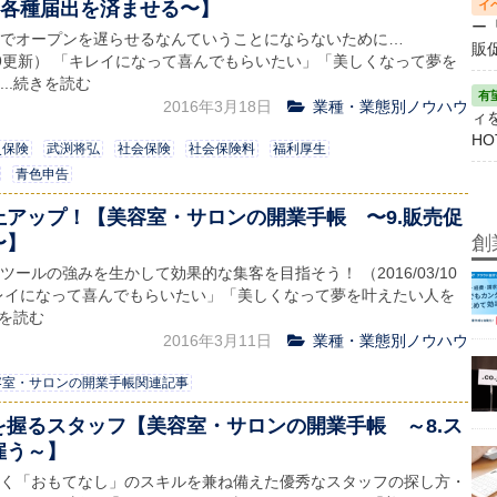
. 各種届出を済ませる〜】
ー
でオープンを遅らせるなんていうことにならないために…
販
02/29更新） 「キレイになって喜んでもらいたい」「美しくなって夢を
..続きを読む
2016年3月18日
業種・業態別ノウハウ
ィ
HO
災保険
武渕将弘
社会保険
社会保険料
福利厚生
青色申告
上アップ！【美容室・サロンの開業手帳 〜9.販売促
〜】
創
ツールの強みを生かして効果的な集客を目指そう！ （2016/03/10
レイになって喜んでもらいたい」「美しくなって夢を叶えたい人を
きを読む
2016年3月11日
業種・業態別ノウハウ
容室・サロンの開業手帳関連記事
を握るスタッフ【美容室・サロンの開業手帳 ～8.ス
雇う～】
く「おもてなし」のスキルを兼ね備えた優秀なスタッフの探し方・