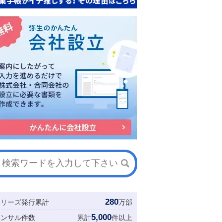
280
シリーズ発行累計
万部
5,000
コンサル件数
累計
件以上