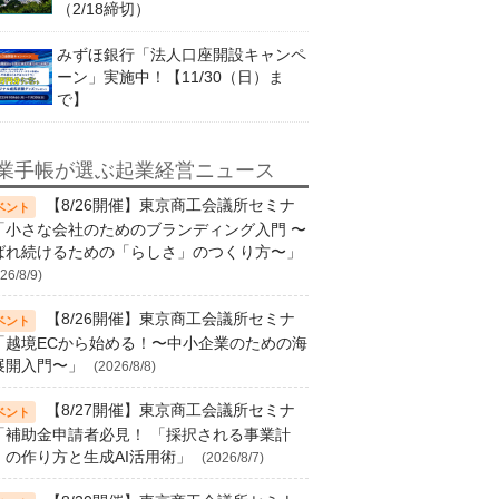
（2/18締切）
みずほ銀行「法人口座開設キャンペ
ーン」実施中！【11/30（日）ま
で】
業手帳が選ぶ起業経営ニュース
【8/26開催】東京商工会議所セミナ
「小さな会社のためのブランディング入門 〜
ばれ続けるための「らしさ」のつくり方〜」
26/8/9)
【8/26開催】東京商工会議所セミナ
「越境ECから始める！〜中小企業のための海
展開入門〜」
(2026/8/8)
【8/27開催】東京商工会議所セミナ
「補助金申請者必見！ 「採択される事業計
」の作り方と生成AI活用術」
(2026/8/7)