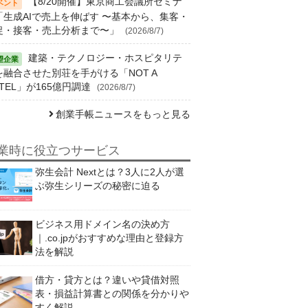
【8/20開催】東京商工会議所セミナ
「生成AIで売上を伸ばす 〜基本から、集客・
促・接客・売上分析まで〜」
(2026/8/7)
建築・テクノロジー・ホスピタリテ
を融合させた別荘を手がける「NOT A
TEL」が165億円調達
(2026/8/7)
創業手帳ニュースをもっと見る
業時に役立つサービス
弥生会計 Nextとは？3人に2人が選
ぶ弥生シリーズの秘密に迫る
ビジネス用ドメイン名の決め方
｜.co.jpがおすすめな理由と登録方
法を解説
借方・貸方とは？違いや貸借対照
表・損益計算書との関係を分かりや
すく解説