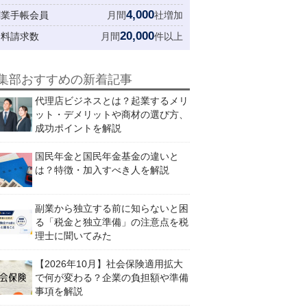
4,000
創業手帳会員
月間
社増加
20,000
資料請求数
月間
件以上
集部おすすめの新着記事
代理店ビジネスとは？起業するメリ
ット・デメリットや商材の選び方、
成功ポイントを解説
国民年金と国民年金基金の違いと
は？特徴・加入すべき人を解説
副業から独立する前に知らないと困
る「税金と独立準備」の注意点を税
理士に聞いてみた
【2026年10月】社会保険適用拡大
で何が変わる？企業の負担額や準備
事項を解説