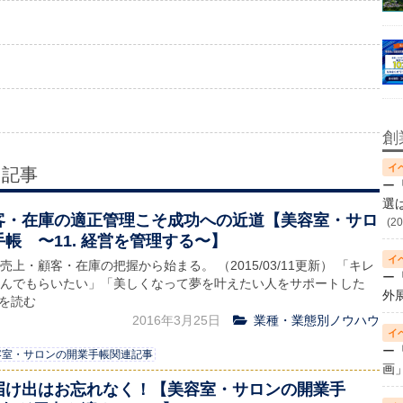
創
る記事
ー
選
客・在庫の適正管理こそ成功への近道【美容室・サロ
(20
帳 〜11. 経営を管理する〜】
上・顧客・在庫の把握から始まる。 （2015/03/11更新） 「キレ
ー
んでもらいたい」「美しくなって夢を叶えたい人をサポートした
外
きを読む
2016年3月25日
業種・業態別ノウハウ
ー
容室・サロンの開業手帳関連記事
画
届け出はお忘れなく！【美容室・サロンの開業手