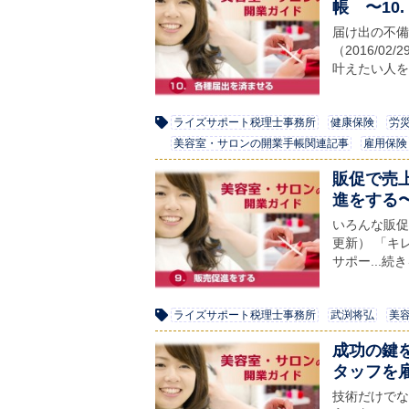
帳 〜10
届け出の不備
（2016/
叶えたい人を.
ライズサポート税理士事務所
健康保険
労
美容室・サロンの開業手帳関連記事
雇用保険
販促で売
進をする
いろんな販促
更新） 「キ
サポー...続
ライズサポート税理士事務所
武渕将弘
美
成功の鍵
タッフを
技術だけでな