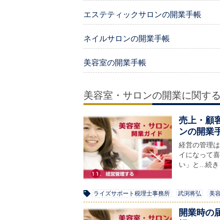
エステティックサロンの開業手帳
ネイルサロンの開業手帳
美容室の開業手帳
美容室・サロンの開業に関す
売上・顧
ンの開業手
経営の管理は売
イになって喜
い」と...続
ライズサポート税理士事務所
武渕将弘
美
開業時の