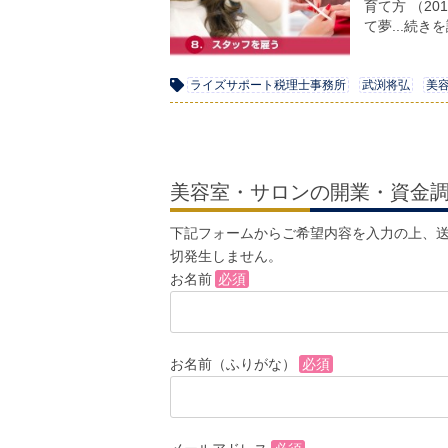
育て方 （20
て夢...続き
ライズサポート税理士事務所
武渕将弘
美
美容室・サロンの開業・資金
下記フォームからご希望内容を入力の上、送
切発生しません。
お名前
必須
お名前（ふりがな）
必須