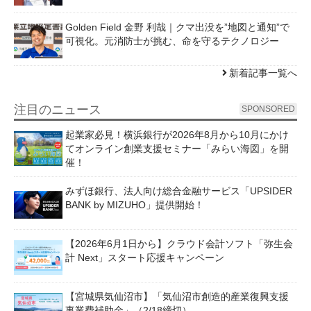
Golden Field 金野 利哉｜クマ出没を”地図と通知”で
可視化。元消防士が挑む、命を守るテクノロジー
新着記事一覧へ
注目のニュース
SPONSORED
起業家必見！横浜銀行が2026年8月から10月にかけ
てオンライン創業支援セミナー「みらい海図」を開
催！
みずほ銀行、法人向け総合金融サービス「UPSIDER
BANK by MIZUHO」提供開始！
【2026年6月1日から】クラウド会計ソフト「弥生会
計 Next」スタート応援キャンペーン
【宮城県気仙沼市】「気仙沼市創造的産業復興支援
事業費補助金」（2/18締切）