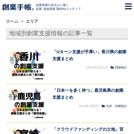
起業直後の全法人に届く
起業･資金調達 国内No.1メディア
ホーム
>
エリア
地域別創業支援情報の記事一覧
「Uターン支援が手厚い」香川県の創業
支援まとめ
2021年1月12日
四国地方
「日本一を多く持つ」鹿児島県の創業
支援まとめ
2021年1月8日
九州・沖縄地方
「クラウドファンディングの土地」宮