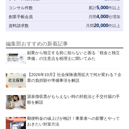
5,000
コンサル件数
累計
件以上
4,000
創業手帳会員
月間
社増加
20,000
資料請求数
月間
件以上
編集部おすすめの新着記事
副業から独立する前に知らないと困る「税金と独立
準備」の注意点を税理士に聞いてみた
【2026年10月】社会保険適用拡大で何が変わる？企
業の負担額や準備事項を解説
源泉徴収票がもらえない時の対処法と不交付届の手
順を解説
郵便料金の値上げが検討！事業者への影響とやって
おきたい対策方法