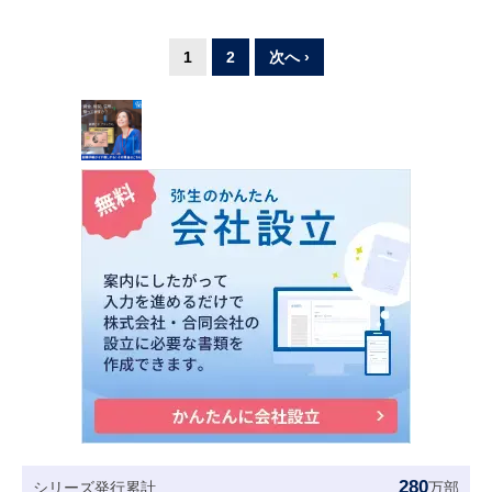
1
2
次へ ›
280
シリーズ発行累計
万部