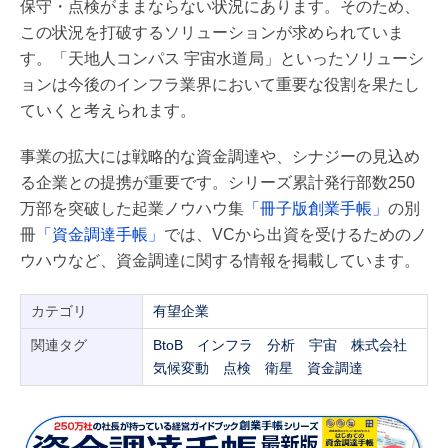
保守・点検がままならない状況にあります。そのため、
この状況を打破するソリューションが求められていま
す。「天地人コンパス 宇宙水道局」といったソリューシ
ョンは今後のインフラ業界において重要な役割を果たし
ていくと考えられます。
事業の拡大には戦略的な資金調達や、シナジーの見込め
る企業との提携が重要です。シリーズ累計発行部数250
万部を突破した起業ノウハウ集
「冊子版創業手帳」
の別
冊
「資金調達手帳」
では、VCから出資を受けるためのノ
ウハウなど、資金調達に関する情報を掲載しています。
カテゴリ
有望企業
関連タグ
BtoB
インフラ
分析
宇宙
株式会社
気候変動
点検
衛星
資金調達