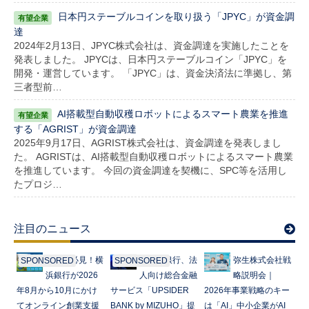
日本円ステーブルコインを取り扱う「JPYC」が資金調
達
2024年2月13日、JPYC株式会社は、資金調達を実施したことを
発表しました。 JPYCは、日本円ステーブルコイン「JPYC」を
開発・運営しています。 「JPYC」は、資金決済法に準拠し、第
三者型前…
AI搭載型自動収穫ロボットによるスマート農業を推進
する「AGRIST」が資金調達
2025年9月17日、AGRIST株式会社は、資金調達を発表しまし
た。 AGRISTは、AI搭載型自動収穫ロボットによるスマート農業
を推進しています。 今回の資金調達を契機に、SPC等を活用し
たプロジ…
注目のニュース
起業家必見！横
みずほ銀行、法
弥生株式会社戦
SPONSORED
SPONSORED
浜銀行が2026
人向け総合金融
略説明会｜
年8月から10月にかけ
サービス「UPSIDER
2026年事業戦略のキー
てオンライン創業支援
BANK by MIZUHO」提
は「AI」中小企業がAI