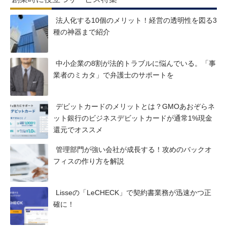
法人化する10個のメリット！経営の透明性を図る3
種の神器まで紹介
中小企業の8割が法的トラブルに悩んでいる。「事
業者のミカタ」で弁護士のサポートを
デビットカードのメリットとは？GMOあおぞらネ
ット銀行のビジネスデビットカードが通常1%現金
還元でオススメ
管理部門が強い会社が成長する！攻めのバックオ
フィスの作り方を解説
Lisseの「LeCHECK」で契約書業務が迅速かつ正
確に！