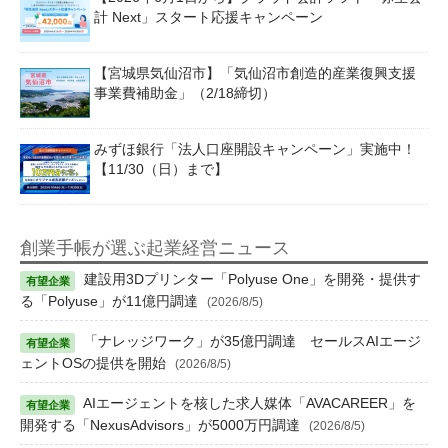
計 Next」スタート応援キャンペーン
【宮城県気仙沼市】「気仙沼市創造的産業復興支援
事業費補助金」（2/18締切）
みずほ銀行「法人口座開設キャンペーン」実施中！
【11/30（日）まで】
創業手帳が選ぶ起業経営ニュース
建設用3Dプリンター「Polyuse One」を開発・提供す
る「Polyuse」が11億円調達
(2026/8/5)
「ナレッジワーク」が35億円調達 セールスAIエージ
ェントOSの提供を開始
(2026/8/5)
AIエージェントを核した求人媒体「AVACAREER」を
開発する「NexusAdvisors」が5000万円調達
(2026/8/5)