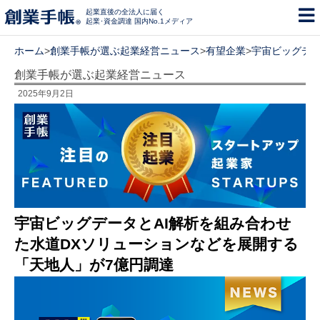
起業直後の全法人に届く
起業･資金調達 国内No.1メディア
ホーム
>
創業手帳が選ぶ起業経営ニュース
>
有望企業
>
宇宙ビッグデー
創業手帳が選ぶ起業経営ニュース
2025年9月2日
宇宙ビッグデータとAI解析を組み合わせ
た水道DXソリューションなどを展開する
「天地人」が7億円調達