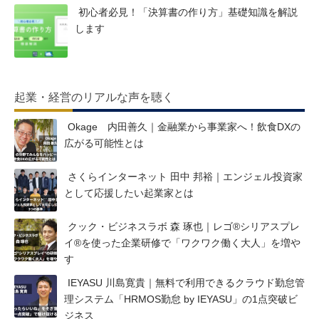
初心者必見！「決算書の作り方」基礎知識を解説
します
起業・経営のリアルな声を聴く
Okage 内田善久｜金融業から事業家へ！飲食DXの
広がる可能性とは
さくらインターネット 田中 邦裕｜エンジェル投資家
として応援したい起業家とは
クック・ビジネスラボ 森 琢也｜レゴ®シリアスプレ
イ®を使った企業研修で「ワクワク働く大人」を増や
す
IEYASU 川島寛貴｜無料で利用できるクラウド勤怠管
理システム「HRMOS勤怠 by IEYASU」の1点突破ビ
ジネス