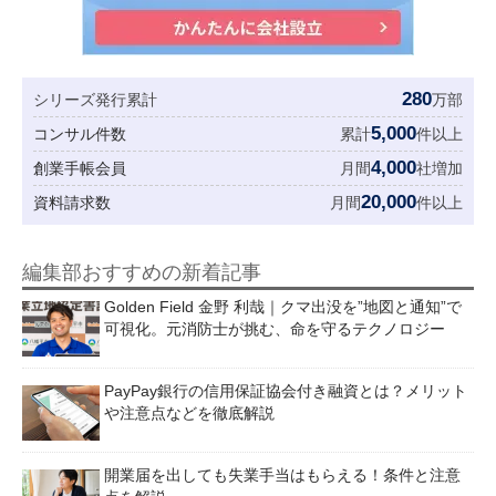
280
シリーズ発行累計
万部
5,000
コンサル件数
累計
件以上
4,000
創業手帳会員
月間
社増加
20,000
資料請求数
月間
件以上
編集部おすすめの新着記事
Golden Field 金野 利哉｜クマ出没を”地図と通知”で
可視化。元消防士が挑む、命を守るテクノロジー
PayPay銀行の信用保証協会付き融資とは？メリット
や注意点などを徹底解説
開業届を出しても失業手当はもらえる！条件と注意