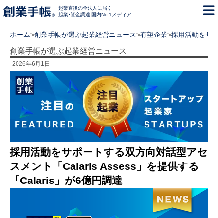
起業直後の全法人に届く
起業･資金調達 国内No.1メディア
ホーム
>
創業手帳が選ぶ起業経営ニュース
>
有望企業
>
採用活動をサポー
創業手帳が選ぶ起業経営ニュース
2026年6月1日
採用活動をサポートする双方向対話型アセ
スメント「Calaris Assess」を提供する
「Calaris」が6億円調達