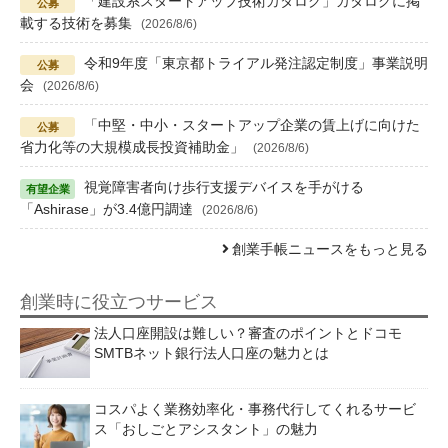
「建設系スタートアップ技術カタログ」カタログに掲
載する技術を募集
(2026/8/6)
令和9年度「東京都トライアル発注認定制度」事業説明
会
(2026/8/6)
「中堅・中小・スタートアップ企業の賃上げに向けた
省力化等の大規模成長投資補助金」
(2026/8/6)
視覚障害者向け歩行支援デバイスを手がける
「Ashirase」が3.4億円調達
(2026/8/6)
創業手帳ニュースをもっと見る
創業時に役立つサービス
法人口座開設は難しい？審査のポイントとドコモ
SMTBネット銀行法人口座の魅力とは
コスパよく業務効率化・事務代行してくれるサービ
ス「おしごとアシスタント」の魅力