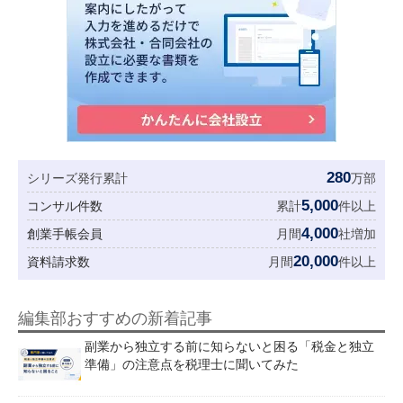
280
シリーズ発行累計
万部
5,000
コンサル件数
累計
件以上
4,000
創業手帳会員
月間
社増加
20,000
資料請求数
月間
件以上
編集部おすすめの新着記事
副業から独立する前に知らないと困る「税金と独立
準備」の注意点を税理士に聞いてみた