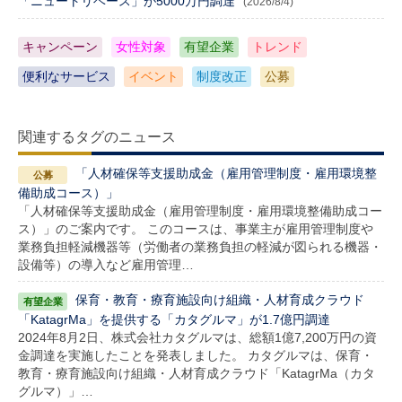
「ニュートリベース」が5000万円調達
(2026/8/4)
キャンペーン
女性対象
有望企業
トレンド
便利なサービス
イベント
制度改正
公募
関連するタグのニュース
「人材確保等支援助成金（雇用管理制度・雇用環境整
備助成コース）」
「人材確保等支援助成金（雇用管理制度・雇用環境整備助成コー
ス）」のご案内です。 このコースは、事業主が雇用管理制度や
業務負担軽減機器等（労働者の業務負担の軽減が図られる機器・
設備等）の導入など雇用管理…
保育・教育・療育施設向け組織・人材育成クラウド
「KatagrMa」を提供する「カタグルマ」が1.7億円調達
2024年8月2日、株式会社カタグルマは、総額1億7,200万円の資
金調達を実施したことを発表しました。 カタグルマは、保育・
教育・療育施設向け組織・人材育成クラウド「KatagrMa（カタ
グルマ）」…