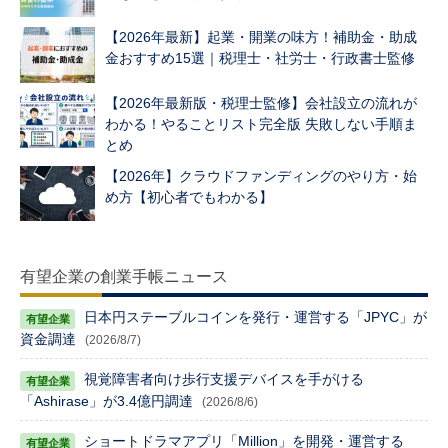
【2026年最新】起業・開業の味方！補助金・助成
金おすすめ15選｜税理士・社労士・行政書士監修
【2026年最新版・税理士監修】会社設立の流れが
わかる！やることリスト完全版 失敗しない手順ま
とめ
【2026年】クラウドファンディングのやり方・始
め方【初心者でもわかる】
有望企業の創業手帳ニュース
日本円ステーブルコインを発行・運営する「JPYC」が
資金調達
(2026/8/7)
視覚障害者向け歩行支援デバイスを手がける
「Ashirase」が3.4億円調達
(2026/8/6)
ショートドラマアプリ「Million」を開発・運営する