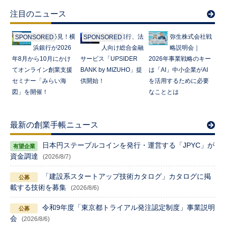
注目のニュース
起業家必見！横
みずほ銀行、法
弥生株式会社戦
SPONSORED
SPONSORED
浜銀行が2026
人向け総合金融
略説明会｜
年8月から10月にかけ
サービス「UPSIDER
2026年事業戦略のキー
てオンライン創業支援
BANK by MIZUHO」提
は「AI」中小企業がAI
セミナー「みらい海
供開始！
を活用するために必要
図」を開催！
なこととは
最新の創業手帳ニュース
日本円ステーブルコインを発行・運営する「JPYC」が
資金調達
(2026/8/7)
「建設系スタートアップ技術カタログ」カタログに掲
載する技術を募集
(2026/8/6)
令和9年度「東京都トライアル発注認定制度」事業説明
会
(2026/8/6)