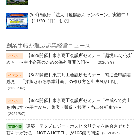
みずほ銀行「法人口座開設キャンペーン」実施中！
【11/30（日）まで】
創業手帳が選ぶ起業経営ニュース
【8/26開催】東京商工会議所セミナー「越境ECから始
める！〜中小企業のための海外展開入門〜」
(2026/8/8)
【8/27開催】東京商工会議所セミナー「補助金申請者
必見！ 「採択される事業計画」の作り方と生成AI活用術」
(2026/8/7)
【8/20開催】東京商工会議所セミナー「生成AIで売上
を伸ばす 〜基本から、集客・販促・接客・売上分析まで〜」
(2026/8/7)
建築・テクノロジー・ホスピタリティを融合させた別
荘を手がける「NOT A HOTEL」が165億円調達
(2026/8/7)