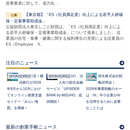
造事業者に対して、省力化…
【東京都】「ES（社員満足度）向上による若手人材確
保・定着事業助成金」
公益財団法人東京しごと財団は、「ES（社員満足度）向上によ
る若手人材確保・定着事業助成金」について発表しました。 従
業員の住宅・食事・健康に関する福利厚生の充実による従業員の
ES（Employee S…
注目のニュース
起業家必見！横
みずほ銀行、法
弥生株式会社戦
SPONSORED
SPONSORED
浜銀行が2026
人向け総合金融
略説明会｜
年8月から10月にかけ
サービス「UPSIDER
2026年事業戦略のキー
てオンライン創業支援
BANK by MIZUHO」提
は「AI」中小企業がAI
セミナー「みらい海
供開始！
を活用するために必要
図」を開催！
なこととは
最新の創業手帳ニュース