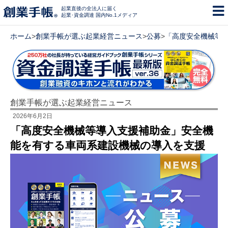
起業直後の全法人に届く
起業･資金調達 国内No.1メディア
ホーム
>
創業手帳が選ぶ起業経営ニュース
>
公募
>
「高度安全機械等
創業手帳が選ぶ起業経営ニュース
2026年6月2日
「高度安全機械等導入支援補助金」安全機
能を有する車両系建設機械の導入を支援