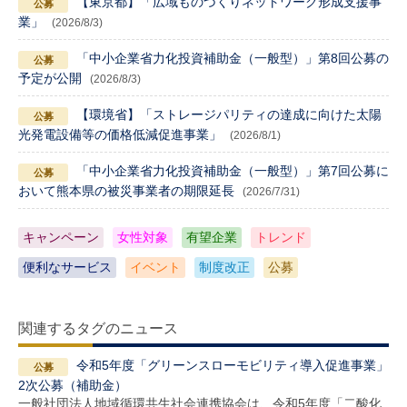
【東京都】「広域ものづくりネットワーク形成支援事
業」
(2026/8/3)
「中小企業省力化投資補助金（一般型）」第8回公募の
予定が公開
(2026/8/3)
【環境省】「ストレージパリティの達成に向けた太陽
光発電設備等の価格低減促進事業」
(2026/8/1)
「中小企業省力化投資補助金（一般型）」第7回公募に
おいて熊本県の被災事業者の期限延長
(2026/7/31)
キャンペーン
女性対象
有望企業
トレンド
便利なサービス
イベント
制度改正
公募
関連するタグのニュース
令和5年度「グリーンスローモビリティ導入促進事業」
2次公募（補助金）
一般社団法人地域循環共生社会連携協会は、令和5年度「二酸化