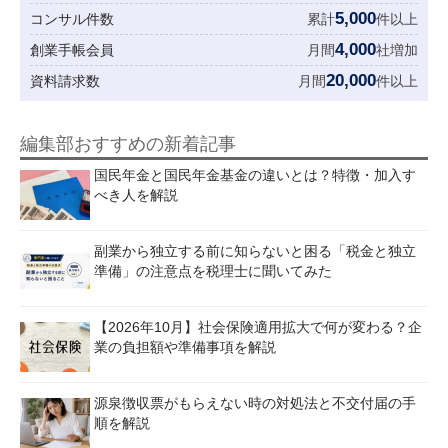
5,000
コンサル件数
累計
件以上
4,000
創業手帳会員
月間
社増加
20,000
資料請求数
月間
件以上
編集部おすすめの新着記事
国民年金と国民年金基金の違いとは？特徴・加入す
べき人を解説
副業から独立する前に知らないと困る「税金と独立
準備」の注意点を税理士に聞いてみた
【2026年10月】社会保険適用拡大で何が変わる？企
業の負担額や準備事項を解説
源泉徴収票がもらえない時の対処法と不交付届の手
順を解説