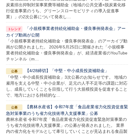
炭素排出抑制対策事業費等補助金（地域の公共交通×脱炭素化移
行促進事業のうち、グリーンスローモビリティの導入促進事
業）」の2次公募について発表し…
「小規模事業者持続化補助金・優良事例発表会」アー
カイブ動画が公開
「小規模事業者持続化補助金・優良事例発表会」のアーカイブ動
画が公開されました。 2026年5月25日に開催された「小規模事
業者持続化補助金・優良事例発表会」が、経済産業省のYouTube
チャンネル（m…
【4/28締切】「中堅・中小成長投資補助金」
「中堅・中小成長投資補助金」3次公募のお知らせです。 地域の
雇用を支える中堅・中小企業が、足元の人手不足等の課題に対応
し、成長していくことを目指して行う大規模投資を促進すること
で、地方における持続的な…
【農林水産省】令和7年度「食品産業省力化投資促進緊
急対策事業のうち省力化技術導入支援事業」公募
農林水産省 令和7年度「食品産業省力化投資促進緊急対策事業の
うち省力化技術導入支援事業」の公募が発表されました。 業界
内の省力化をモデルとして牽引していくことが見込まれる食品製