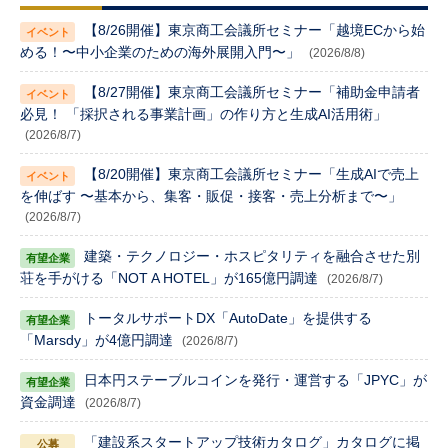
【8/26開催】東京商工会議所セミナー「越境ECから始
める！〜中小企業のための海外展開入門〜」
(2026/8/8)
【8/27開催】東京商工会議所セミナー「補助金申請者
必見！ 「採択される事業計画」の作り方と生成AI活用術」
(2026/8/7)
【8/20開催】東京商工会議所セミナー「生成AIで売上
を伸ばす 〜基本から、集客・販促・接客・売上分析まで〜」
(2026/8/7)
建築・テクノロジー・ホスピタリティを融合させた別
荘を手がける「NOT A HOTEL」が165億円調達
(2026/8/7)
トータルサポートDX「AutoDate」を提供する
「Marsdy」が4億円調達
(2026/8/7)
日本円ステーブルコインを発行・運営する「JPYC」が
資金調達
(2026/8/7)
「建設系スタートアップ技術カタログ」カタログに掲