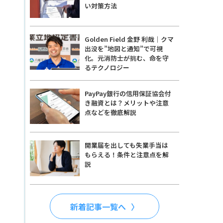
い対策方法
Golden Field 金野 利哉｜クマ
出没を”地図と通知”で可視
化。元消防士が挑む、命を守
るテクノロジー
PayPay銀行の信用保証協会付
き融資とは？メリットや注意
点などを徹底解説
開業届を出しても失業手当は
もらえる！条件と注意点を解
説
新着記事一覧へ