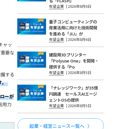
る「FLASH」
有望企業
|
2026年8月6日
量子コンピューティングの
産業活用に向けた技術開発
を進める「JIJ」が
有望企業
|
2026年8月6日
キャッ
ぜ重要な
建設用3Dプリンター
「Polyuse One」を開発・
提供する「Po
有望企業
|
2026年8月5日
把握する
す。
「ナレッジワーク」が35億
円調達 セールスAIエージ
ローが
ェントOSの提供
信用力
有望企業
|
2026年8月5日
起業・経営ニュース一覧へ