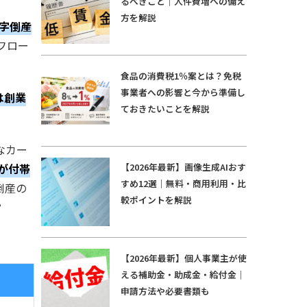
るべきこと｜人件費増への備え
方を解説
字倒産
フロー
食品の消費税1％案とは？免税
事業者への影響と今から準備し
は創業
ておきたいことを解説
なカー
【2026年最新】画像生成AIおす
」が付帯
すめ12選｜無料・商用利用・比
倒産の
較ポイントを解説
？
【2026年最新】個人事業主が使
える補助金・助成金・給付金｜
申請方法や必要書類も