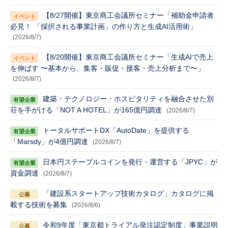
【8/27開催】東京商工会議所セミナー「補助金申請者
必見！ 「採択される事業計画」の作り方と生成AI活用術」
(2026/8/7)
【8/20開催】東京商工会議所セミナー「生成AIで売上
を伸ばす 〜基本から、集客・販促・接客・売上分析まで〜」
(2026/8/7)
建築・テクノロジー・ホスピタリティを融合させた別
荘を手がける「NOT A HOTEL」が165億円調達
(2026/8/7)
トータルサポートDX「AutoDate」を提供する
「Marsdy」が4億円調達
(2026/8/7)
日本円ステーブルコインを発行・運営する「JPYC」が
資金調達
(2026/8/7)
「建設系スタートアップ技術カタログ」カタログに掲
載する技術を募集
(2026/8/6)
令和9年度「東京都トライアル発注認定制度」事業説明