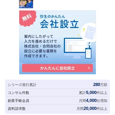
280
シリーズ発行累計
万部
5,000
コンサル件数
累計
件以上
4,000
創業手帳会員
月間
社増加
20,000
資料請求数
月間
件以上