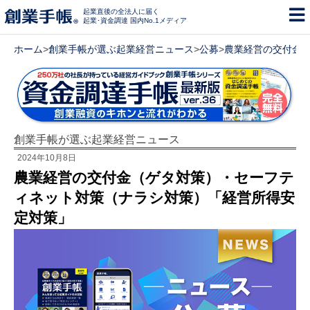
起業直後の全法人に届く
起業･資金調達 国内No.1メディア
ホーム
>
創業手帳が選ぶ起業経営ニュース
>
公募
>
農業経営の交付金
創業手帳が選ぶ起業経営ニュース
2024年10月8日
農業経営の交付金（ゲタ対策）・セーフテ
ィネット対策（ナラシ対策）「経営所得安
定対策」