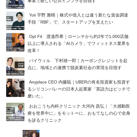
事業で新しい公共インフラを目指す
Yoii 宇野 雅晴｜株式や借入とは違う新たな資金調達
手段「RBF」で、スタートアップを支えたい
Opt Fit 渡邉昂希｜ローンチから約2年で1,000店舗
以上に導入される「AIカメラ」でフィットネス業界を
改革！
バイウィル 下村雄一郎｜カーボンクレジットを起
点に、地域との連携で脱炭素社会の実現を目指す
Anyplace CEO 内藤聡｜UBERの有名投資家も投資す
るシリコンバレーの日本人起業家「英語力はピッチで
磨いた」
おおこうち内科クリニック 大河内 昌弘｜「大感動医
療を世界中に」をモットーに、おもてなしの心で全身
を診るクリニック