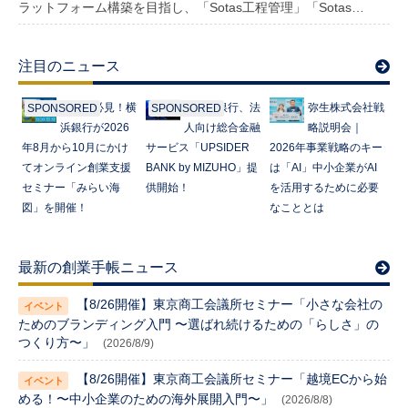
ラットフォーム構築を目指し、「Sotas工程管理」「Sotas…
注目のニュース
起業家必見！横
みずほ銀行、法
弥生株式会社戦
SPONSORED
SPONSORED
浜銀行が2026
人向け総合金融
略説明会｜
年8月から10月にかけ
サービス「UPSIDER
2026年事業戦略のキー
てオンライン創業支援
BANK by MIZUHO」提
は「AI」中小企業がAI
セミナー「みらい海
供開始！
を活用するために必要
図」を開催！
なこととは
最新の創業手帳ニュース
【8/26開催】東京商工会議所セミナー「小さな会社の
ためのブランディング入門 〜選ばれ続けるための「らしさ」の
つくり方〜」
(2026/8/9)
【8/26開催】東京商工会議所セミナー「越境ECから始
める！〜中小企業のための海外展開入門〜」
(2026/8/8)