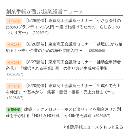
創業手帳が選ぶ起業経営ニュース
【8/26開催】東京商工会議所セミナー「小さな会社の
ためのブランディング入門 〜選ばれ続けるための「らしさ」の
つくり方〜」
(2026/8/9)
【8/26開催】東京商工会議所セミナー「越境ECから始
める！〜中小企業のための海外展開入門〜」
(2026/8/8)
【8/27開催】東京商工会議所セミナー「補助金申請者
必見！ 「採択される事業計画」の作り方と生成AI活用術」
(2026/8/7)
【8/20開催】東京商工会議所セミナー「生成AIで売上
を伸ばす 〜基本から、集客・販促・接客・売上分析まで〜」
(2026/8/7)
建築・テクノロジー・ホスピタリティを融合させた別
荘を手がける「NOT A HOTEL」が165億円調達
(2026/8/7)
創業手帳ニュースをもっと見る