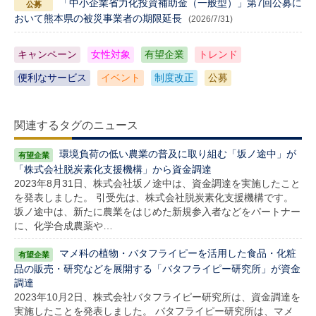
「中小企業省力化投資補助金（一般型）」第7回公募に
おいて熊本県の被災事業者の期限延長
(2026/7/31)
キャンペーン
女性対象
有望企業
トレンド
便利なサービス
イベント
制度改正
公募
関連するタグのニュース
環境負荷の低い農業の普及に取り組む「坂ノ途中」が
「株式会社脱炭素化支援機構」から資金調達
2023年8月31日、株式会社坂ノ途中は、資金調達を実施したこと
を発表しました。 引受先は、株式会社脱炭素化支援機構です。
坂ノ途中は、新たに農業をはじめた新規参入者などをパートナー
に、化学合成農薬や…
マメ科の植物・バタフライピーを活用した食品・化粧
品の販売・研究などを展開する「バタフライピー研究所」が資金
調達
2023年10月2日、株式会社バタフライピー研究所は、資金調達を
実施したことを発表しました。 バタフライピー研究所は、マメ