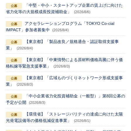
「中堅・中小・スタートアップ企業の賃上げに向けた
省力化等の大規模成長投資補助金」
(2026/8/6)
アクセラレーションプログラム「TOKYO Co-cial
IMPACT」参加者募集中
(2026/8/4)
【東京都】「製品改良／規格適合・認証取得支援事
業」
(2026/8/4)
【東京都】「中東情勢による原材料価格高騰に伴う価
格転嫁等緊急支援事業」
(2026/8/3)
【東京都】「広域ものづくりネットワーク形成支援事
業」
(2026/8/3)
「中小企業省力化投資補助金（一般型）」第8回公募の
予定が公開
(2026/8/3)
【環境省】「ストレージパリティの達成に向けた太陽
光発電設備等の価格低減促進事業」
(2026/8/1)