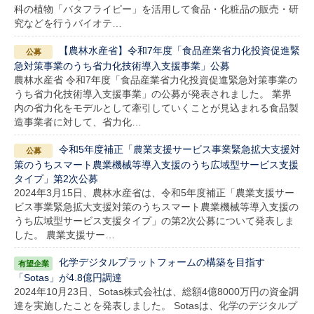
科の植物「バタフライピー」を活用して食品・化粧品の販売・研
究などを行うバイオテ…
【農林水産省】令和7年度「食品産業省力化投資促進緊
急対策事業のうち省力化技術導入支援事業」公募
農林水産省 令和7年度「食品産業省力化投資促進緊急対策事業の
うち省力化技術導入支援事業」の公募が発表されました。 業界
内の省力化をモデルとして牽引していくことが見込まれる食品製
造事業者に対して、省力化…
令和5年度補正「農業支援サービス事業緊急拡大支援対
策のうちスマート農業機械等導入支援のうち広域型サービス支援
タイプ」第2次公募
2024年3月15日、農林水産省は、令和5年度補正「農業支援サー
ビス事業緊急拡大支援対策のうちスマート農業機械等導入支援の
うち広域型サービス支援タイプ」の第2次公募について発表しま
した。 農業支援サー…
化学デジタルプラットフォームの構築を目指す
「Sotas」が4.8億円調達
2024年10月23日、Sotas株式会社は、総額4億8000万円の資金調
達を実施したことを発表しました。 Sotasは、化学のデジタルプ