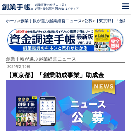
起業直後の全法人に届く
起業･資金調達 国内No.1メディア
ホーム
>
創業手帳が選ぶ起業経営ニュース
>
公募
>
【東京都】「創業
創業手帳が選ぶ起業経営ニュース
2024年2月9日
【東京都】「創業助成事業」助成金