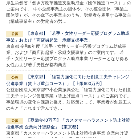
厚生労働省「働き方改革推進支援助成金（団体推進コース）」の
ご案内です。 中小企業事業主の団体や、その連合団体（事業主
団体等）が、その傘下の事業主のうち、労働者を雇用する事業主
（構成事業主）の労働者の労…
【東京都】「若手・女性リーダー応援プログラム助成
事業」および「商店街起業・承継支援事業」
東京都 令和8年度「若手・女性リーダー応援プログラム助成事
業」および「商店街起業・承継支援事業」のご案内です。 若
手・女性リーダー応援プログラム助成事業 リーダーとなり得る
女性および若手男性が都内商店…
【東京都】「経営力強化に向けた創意工夫チャレンジ
促進事業（賃上げ重点コース）」【上限600万円】
公益財団法人東京都中小企業振興公社「経営力強化に向けた創意
工夫チャレンジ促進事業（賃上げ重点コース）」のご案内です。
事業環境の変化を課題と捉え、対応策として、事業者が創意工夫
のもと「これまで営んでき…
【奨励金40万円】「カスタマーハラスメント防止対策
推進事業 企業向け奨励金」【東京都】
東京都「カスタマーハラスメント防止対策推進事業 企業向け奨