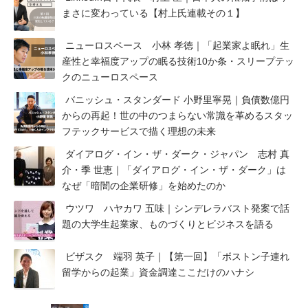
まさに変わっている【村上氏連載その１】
ニューロスペース 小林 孝徳｜「起業家よ眠れ」生
産性と幸福度アップの眠る技術10か条・スリープテッ
クのニューロスペース
バニッシュ・スタンダード 小野里寧晃｜負債数億円
からの再起！世の中のつまらない常識を⾰めるスタッ
フテックサービスで描く理想の未来
ダイアログ・イン・ザ・ダーク・ジャパン 志村 真
介・季 世恵｜「ダイアログ・イン・ザ・ダーク」は
なぜ「暗闇の企業研修」を始めたのか
ウツワ ハヤカワ 五味｜シンデレラバスト発案で話
題の大学生起業家、ものづくりとビジネスを語る
ビザスク 端羽 英子｜【第一回】「ボストン子連れ
留学からの起業」資金調達ここだけのハナシ