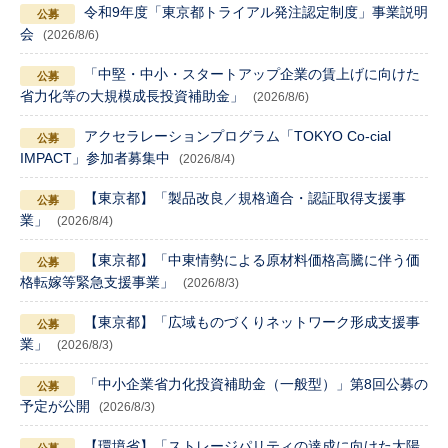
令和9年度「東京都トライアル発注認定制度」事業説明
会
(2026/8/6)
「中堅・中小・スタートアップ企業の賃上げに向けた
省力化等の大規模成長投資補助金」
(2026/8/6)
アクセラレーションプログラム「TOKYO Co-cial
IMPACT」参加者募集中
(2026/8/4)
【東京都】「製品改良／規格適合・認証取得支援事
業」
(2026/8/4)
【東京都】「中東情勢による原材料価格高騰に伴う価
格転嫁等緊急支援事業」
(2026/8/3)
【東京都】「広域ものづくりネットワーク形成支援事
業」
(2026/8/3)
「中小企業省力化投資補助金（一般型）」第8回公募の
予定が公開
(2026/8/3)
【環境省】「ストレージパリティの達成に向けた太陽