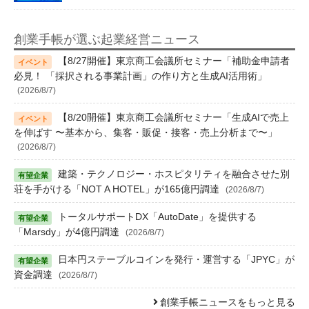
創業手帳が選ぶ起業経営ニュース
【8/27開催】東京商工会議所セミナー「補助金申請者
必見！ 「採択される事業計画」の作り方と生成AI活用術」
(2026/8/7)
【8/20開催】東京商工会議所セミナー「生成AIで売上
を伸ばす 〜基本から、集客・販促・接客・売上分析まで〜」
(2026/8/7)
建築・テクノロジー・ホスピタリティを融合させた別
荘を手がける「NOT A HOTEL」が165億円調達
(2026/8/7)
トータルサポートDX「AutoDate」を提供する
「Marsdy」が4億円調達
(2026/8/7)
日本円ステーブルコインを発行・運営する「JPYC」が
資金調達
(2026/8/7)
創業手帳ニュースをもっと見る