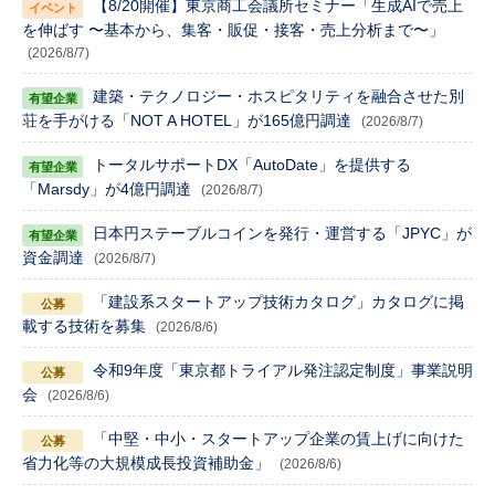
【8/20開催】東京商工会議所セミナー「生成AIで売上
を伸ばす 〜基本から、集客・販促・接客・売上分析まで〜」
(2026/8/7)
建築・テクノロジー・ホスピタリティを融合させた別
荘を手がける「NOT A HOTEL」が165億円調達
(2026/8/7)
トータルサポートDX「AutoDate」を提供する
「Marsdy」が4億円調達
(2026/8/7)
日本円ステーブルコインを発行・運営する「JPYC」が
資金調達
(2026/8/7)
「建設系スタートアップ技術カタログ」カタログに掲
載する技術を募集
(2026/8/6)
令和9年度「東京都トライアル発注認定制度」事業説明
会
(2026/8/6)
「中堅・中小・スタートアップ企業の賃上げに向けた
省力化等の大規模成長投資補助金」
(2026/8/6)