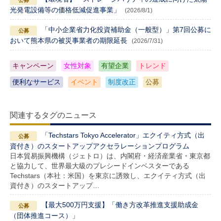
光発電設備等の価格低減促進事業」
(2026/8/1)
「中小企業省力化投資補助金（一般型）」第7回公募に
おいて熊本県の被災事業者の期限延長
(2026/7/31)
キャンペーン
女性対象
有望企業
トレンド
便利なサービス
イベント
制度改正
公募
関連するタグのニュース
「Techstars Tokyo Accelerator」エクイティ方式（出
資付き）のスタートアップアクセラレーションプログラム
日本貿易振興機構（ジェトロ）は、内閣府・経済産業省・東京都
と協力して、世界最大級のプレシードインベスターである
Techstars（本社：米国）を東京に誘致し、エクイティ方式（出
資付き）のスタートアップ…
【最大500万円支援】「働き方改革推進支援助成金
（団体推進コース）」