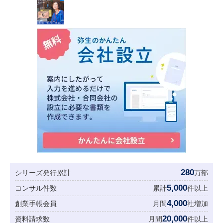
280
シリーズ発行累計
万部
5,000
コンサル件数
累計
件以上
4,000
創業手帳会員
月間
社増加
20,000
資料請求数
月間
件以上