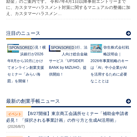
励金」のご案内です。 令和7年4月1日以降事前エントリーまで
に、カスタマーハラスメント対策に関するマニュアルの整備に加
え、カスタマーハラスメン…
注目のニュース
起業家必見！横
みずほ銀行、法
弥生株式会社戦
SPONSORED
SPONSORED
浜銀行が2026
人向け総合金融
略説明会｜
年8月から10月にかけ
サービス「UPSIDER
2026年事業戦略のキー
てオンライン創業支援
BANK by MIZUHO」提
は「AI」中小企業がAI
セミナー「みらい海
供開始！
を活用するために必要
図」を開催！
なこととは
最新の創業手帳ニュース
【8/27開催】東京商工会議所セミナー「補助金申請者
必見！ 「採択される事業計画」の作り方と生成AI活用術」
(2026/8/7)