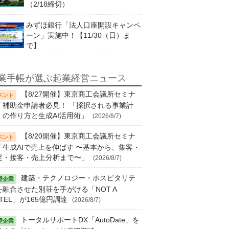
（2/18締切）
みずほ銀行「法人口座開設キャンペ
ーン」実施中！【11/30（日）ま
で】
業手帳が選ぶ起業経営ニュース
【8/27開催】東京商工会議所セミナ
「補助金申請者必見！ 「採択される事業計
」の作り方と生成AI活用術」
(2026/8/7)
【8/20開催】東京商工会議所セミナ
「生成AIで売上を伸ばす 〜基本から、集客・
促・接客・売上分析まで〜」
(2026/8/7)
建築・テクノロジー・ホスピタリテ
を融合させた別荘を手がける「NOT A
TEL」が165億円調達
(2026/8/7)
トータルサポートDX「AutoDate」を