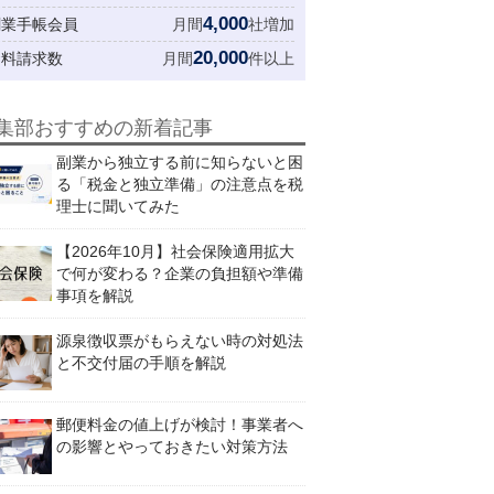
4,000
創業手帳会員
月間
社増加
20,000
資料請求数
月間
件以上
集部おすすめの新着記事
副業から独立する前に知らないと困
る「税金と独立準備」の注意点を税
理士に聞いてみた
【2026年10月】社会保険適用拡大
で何が変わる？企業の負担額や準備
事項を解説
源泉徴収票がもらえない時の対処法
と不交付届の手順を解説
郵便料金の値上げが検討！事業者へ
の影響とやっておきたい対策方法