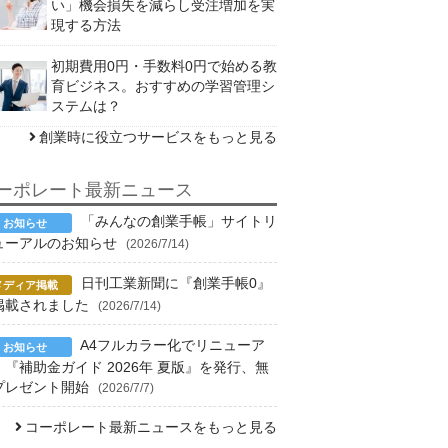
い」機会損失を減らし受注増加を実
現する方法
初期費用0円・手数料0円で始める教
育ビジネス。おすすめの学習管理シ
ステムは？
創業時に役立つサービスをもっと見る
ーポレート最新ニュース
「みんなの創業手帳」サイトリ
ューアルのお知らせ
(2026/7/14)
日刊工業新聞に『創業手帳0』
掲載されました
(2026/7/14)
A4フルカラー化でリニューア
！『補助金ガイド 2026年 夏版』を発行、無
プレゼント開始
(2026/7/7)
コーポレート最新ニュースをもっと見る