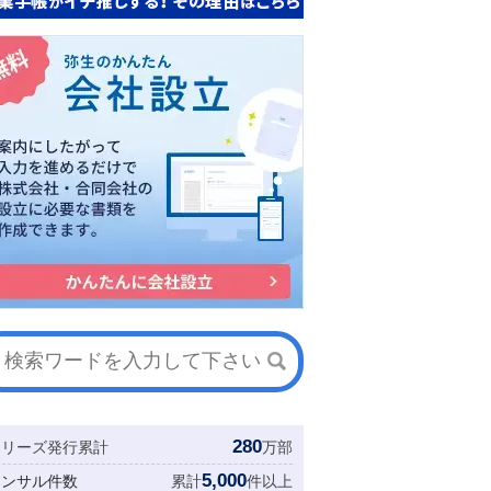
280
シリーズ発行累計
万部
5,000
コンサル件数
累計
件以上