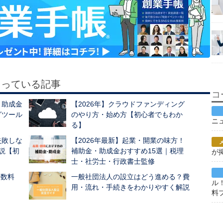
もっている記事
コ
・助成金
【2026年】クラウドファンディング
グツール
のやり方・始め方【初心者でもわか
ニ
る】
失敗しな
【2026年最新】起業・開業の味方！
説【初
補助金・助成金おすすめ15選｜税理
が
士・社労士・行政書士監修
手数料
一般社団法人の設立はどう進める？費
ル
用・流れ・手続きをわかりやすく解説
料