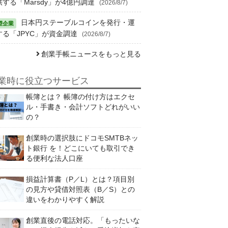
供する「Marsdy」が4億円調達
(2026/8/7)
日本円ステーブルコインを発行・運
する「JPYC」が資金調達
(2026/8/7)
創業手帳ニュースをもっと見る
業時に役立つサービス
帳簿とは？ 帳簿の付け方はエクセ
ル・手書き・会計ソフトどれがいい
の？
創業時の選択肢にドコモSMTBネッ
ト銀行 を！どこにいても取引でき
る便利な法人口座
損益計算書（P／L）とは？項目別
の見方や貸借対照表（B／S）との
違いをわかりやすく解説
創業直後の電話対応。「もったいな