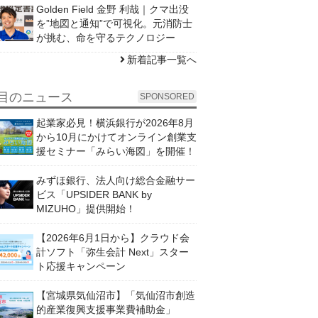
Golden Field 金野 利哉｜クマ出没
を”地図と通知”で可視化。元消防士
が挑む、命を守るテクノロジー
新着記事一覧へ
目のニュース
SPONSORED
起業家必見！横浜銀行が2026年8月
から10月にかけてオンライン創業支
援セミナー「みらい海図」を開催！
みずほ銀行、法人向け総合金融サー
ビス「UPSIDER BANK by
MIZUHO」提供開始！
【2026年6月1日から】クラウド会
計ソフト「弥生会計 Next」スター
ト応援キャンペーン
【宮城県気仙沼市】「気仙沼市創造
的産業復興支援事業費補助金」