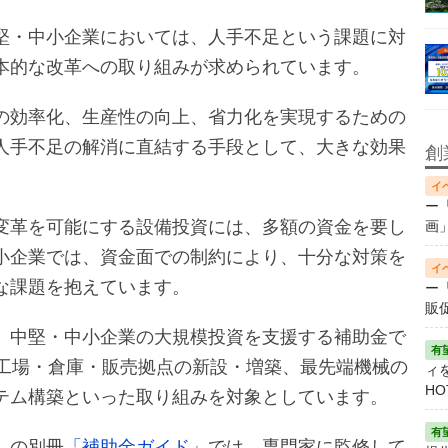
堅・中小企業においては、人手不足という課題に対
本的な改革への取り組みが求められています。
の効率化、生産性の向上、省力化を実現するための
人手不足の解消に直結する手段として、大きな効果
創
ー
変革を可能にする設備投資には、多額の資金を要し
画
小企業では、資金面での制約により、十分な対策を
な課題を抱えています。
ー
販
、中堅・中小企業の大規模投資を支援する補助金で
、工場・倉庫・販売拠点の新設・増築、最先端機械の
ィ
HO
テム構築といった取り組みを対象としています。
」
の別冊
「補助金ガイド」
では、専門家に監修して