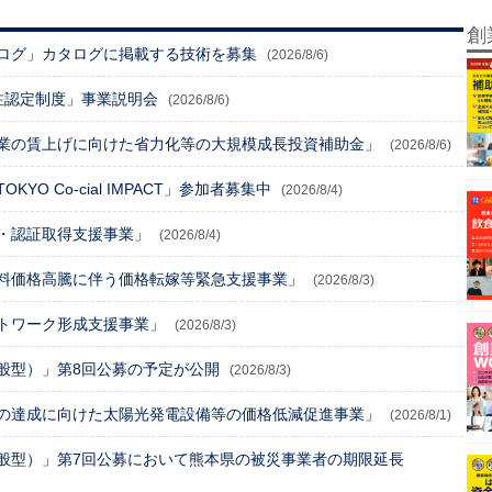
創
ログ」カタログに掲載する技術を募集
(2026/8/6)
注認定制度」事業説明会
(2026/8/6)
業の賃上げに向けた省力化等の大規模成長投資補助金」
(2026/8/6)
O Co-cial IMPACT」参加者募集中
(2026/8/4)
・認証取得支援事業」
(2026/8/4)
料価格高騰に伴う価格転嫁等緊急支援事業」
(2026/8/3)
トワーク形成支援事業」
(2026/8/3)
般型）」第8回公募の予定が公開
(2026/8/3)
の達成に向けた太陽光発電設備等の価格低減促進事業」
(2026/8/1)
般型）」第7回公募において熊本県の被災事業者の期限延長