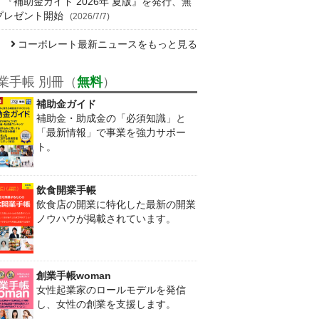
！『補助金ガイド 2026年 夏版』を発行、無
プレゼント開始
(2026/7/7)
コーポレート最新ニュースをもっと見る
業手帳 別冊（
無料
）
補助金ガイド
補助金・助成金の「必須知識」と
「最新情報」で事業を強力サポー
ト。
飲食開業手帳
飲食店の開業に特化した最新の開業
ノウハウが掲載されています。
創業手帳woman
女性起業家のロールモデルを発信
し、女性の創業を支援します。