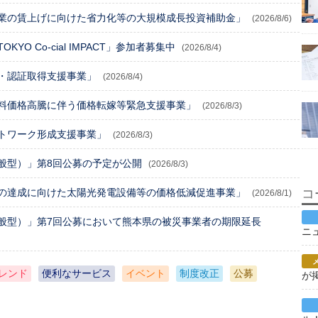
業の賃上げに向けた省力化等の大規模成長投資補助金」
(2026/8/6)
O Co-cial IMPACT」参加者募集中
(2026/8/4)
・認証取得支援事業」
(2026/8/4)
料価格高騰に伴う価格転嫁等緊急支援事業」
(2026/8/3)
トワーク形成支援事業」
(2026/8/3)
般型）」第8回公募の予定が公開
(2026/8/3)
の達成に向けた太陽光発電設備等の価格低減促進事業」
コ
(2026/8/1)
般型）」第7回公募において熊本県の被災事業者の期限延長
ニ
レンド
便利なサービス
イベント
制度改正
公募
が