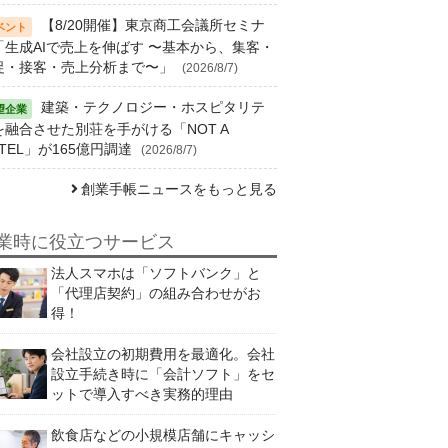
【8/20開催】東京商工会議所セミナ
「生成AIで売上を伸ばす 〜基本から、集客・
促・接客・売上分析まで〜」
(2026/8/7)
建築・テクノロジー・ホスピタリテ
を融合させた別荘を手がける「NOT A
TEL」が165億円調達
(2026/8/7)
創業手帳ニュースをもっと見る
業時に役立つサービス
法人スマホは「ソフトバンク」と
「代理店契約」の組み合わせがお
得！
会社設立の初期費用を最適化。会社
設立手続き時に「会計ソフト」をセ
ットで導入すべき実務的理由
飲食店などの小規模店舗にキャッシ