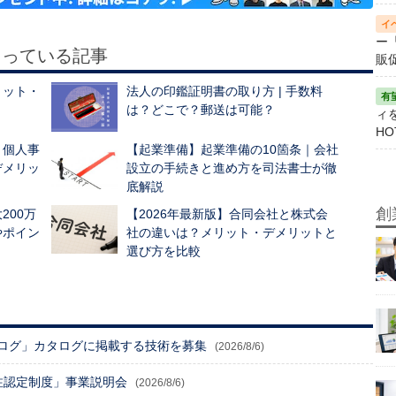
ー
もっている記事
販
リット・
法人の印鑑証明書の取り方 | 手数料
は？どこで？郵送は可能？
ィ
HO
？個人事
【起業準備】起業準備の10箇条｜会社
デメリッ
設立の手続きと進め方を司法書士が徹
底解説
創
200万
【2026年最新版】合同会社と株式会
やポイン
社の違いは？メリット・デメリットと
選び方を比較
ログ」カタログに掲載する技術を募集
(2026/8/6)
注認定制度」事業説明会
(2026/8/6)