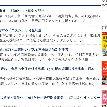
ル
料
事業」補助金 4次募集が開始
年度第2次補正予算「面的地域価値の向上・消費創出事業」の4次募集の
者ニーズの多様化や、足元の円安メリットを活かしたイン…
創
推進する「コズム」が資金調達
調達を実施したことを発表しました。 今回の資金調達により、累計調
、各企業の課題やニーズに応じた最適なデジタルソリューシ…
高圧電力・工業用LPガス価格高騰緊急対策事業」
業用LPガス価格高騰緊急対策事業」のご案内です。 特別高圧電力や
担軽減に向けた緊急対策として、重点支援地方交付金を活用し…
水産物・食品輸出促進対策事業のうち新市場開拓推進事業（日本
募
品輸出促進対策事業のうち新市場開拓推進事業（日本食・食文化普
表しました。 日本の農林水産物・食品に対する需要喚起に向け、
シーズ発掘・事業化に向けた技術研究開発事業」（新エネ中小・スター