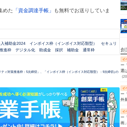
集めた
「資金調達手帳」
も無料でお送りしていま
導入補助金2024
インボイス枠（インボイス対応類型）
セキュリ
創
推進枠
デジタル化
助成金
採択
補助金
通常枠
ー
選
ュリティ対策推進枠：5次締切」、「インボイス枠（インボイス対応類型）：9次締切｣の
(20
ー
外
ー
画