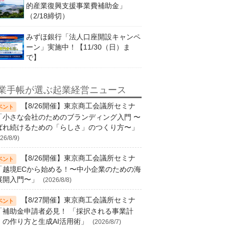
的産業復興支援事業費補助金」
（2/18締切）
みずほ銀行「法人口座開設キャンペ
ーン」実施中！【11/30（日）ま
で】
業手帳が選ぶ起業経営ニュース
【8/26開催】東京商工会議所セミナ
「小さな会社のためのブランディング入門 〜
ばれ続けるための「らしさ」のつくり方〜」
26/8/9)
【8/26開催】東京商工会議所セミナ
「越境ECから始める！〜中小企業のための海
展開入門〜」
(2026/8/8)
【8/27開催】東京商工会議所セミナ
「補助金申請者必見！ 「採択される事業計
」の作り方と生成AI活用術」
(2026/8/7)