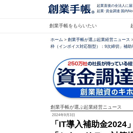
起業直後の全法人に届
起業･資金調達 国内No
創業手帳をもらいたい
ホーム
>
創業手帳が選ぶ起業経営ニュース
枠（インボイス対応類型）：9次締切」補助
創業手帳が選ぶ起業経営ニュース
2024年9月3日
「IT導入補助金202