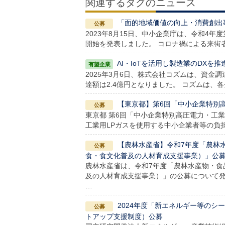
関連するタグのニュース
「面的地域価値の向上・消費創出
2023年8月15日、中小企業庁は、令和4
開始を発表しました。 コロナ禍による来街
AI・IoTを活用し製造業のDXを
2025年3月6日、株式会社コズムは、資金
達額は2.4億円となりました。 コズムは
【東京都】第6回「中小企業特別
東京都 第6回「中小企業特別高圧電力・工
工業用LPガスを使用する中小企業者等の負
【農林水産省】令和7年度「農林
食・食文化普及の人材育成支援事業）」公
農林水産省は、令和7年度「農林水産物・食
及の人材育成支援事業）」の公募について発
…
2024年度「新エネルギー等の
トアップ支援制度）公募