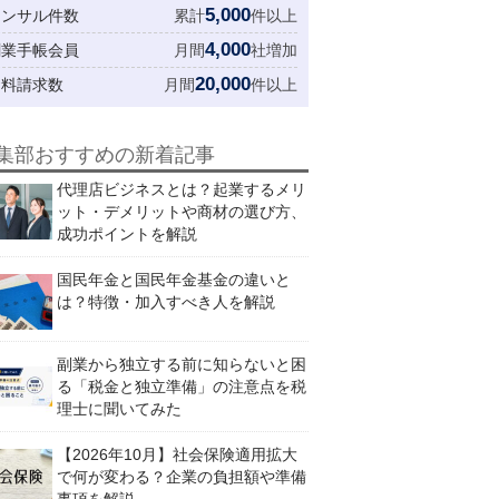
5,000
コンサル件数
累計
件以上
4,000
創業手帳会員
月間
社増加
20,000
資料請求数
月間
件以上
集部おすすめの新着記事
代理店ビジネスとは？起業するメリ
ット・デメリットや商材の選び方、
成功ポイントを解説
国民年金と国民年金基金の違いと
は？特徴・加入すべき人を解説
副業から独立する前に知らないと困
る「税金と独立準備」の注意点を税
理士に聞いてみた
【2026年10月】社会保険適用拡大
で何が変わる？企業の負担額や準備
事項を解説