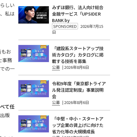
たらしい
みずほ銀行、法人向け総合
き、私は
金融サービス「UPSIDER
BANK by
SPONSORED
2026年7月15
日
「建設系スタートアップ技
員もお
術カタログ」カタログに掲
士事務
載する技術を募集
公募
|
2026年8月6日
までの一
令和9年度「東京都トライア
ル発注認定制度」事業説明
会
公募
|
2026年8月6日
べて任
を出版
「中堅・中小・スタートア
ップ企業の賃上げに向けた
省力化等の大規模成長