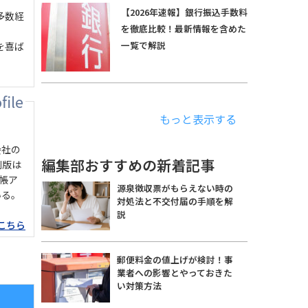
【2026年速報】銀行振込手数料
多数経
を徹底比較！最新情報を含めた
一覧で解説
を喜ば
もっと表示する
会社の
編集部おすすめの新着記事
刷版は
手帳ア
源泉徴収票がもらえない時の
いる。
対処法と不交付届の手順を解
説
こちら
郵便料金の値上げが検討！事
業者への影響とやっておきた
い対策方法