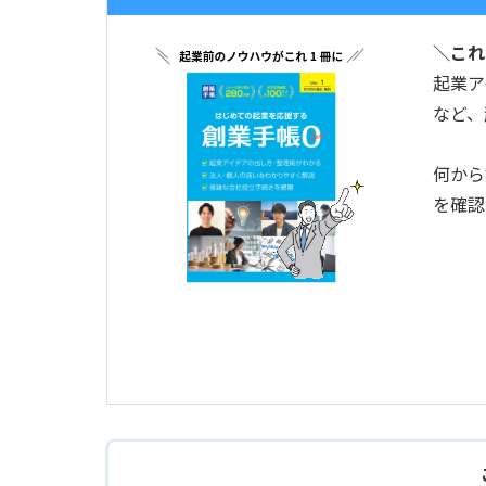
＼これ
起業ア
など、
何から
を確認