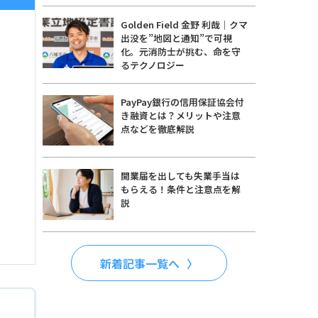
Golden Field 金野 利哉｜クマ
出没を”地図と通知”で可視
化。元消防士が挑む、命を守
るテクノロジー
PayPay銀行の信用保証協会付
き融資とは？メリットや注意
点などを徹底解説
開業届を出しても失業手当は
もらえる！条件と注意点を解
説
新着記事一覧へ