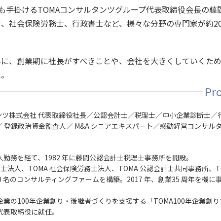
書も手掛けるTOMAコンサルタンツグループ代表取締役会長の藤
、社会保険労務士、行政書士など、様々な分野の専門家が約20
。
んに、創業期に社長がすべきことや、会社を大きくしていくた
た。
ルタンツ株式会社 代表取締役社長／公認会計士／税理士／中小企業診断士／
／ 登録政治資金監査人／ M&A シニアエキスパート／感動経営コンサル
勤務を経て、1982 年に藤間公認会計士税理士事務所を開設。
税理士法人、TOMA 社会保険労務士法人、TOMA 公認会計士共同事務所、T
 名のコンサルティングファームを構築。2017 年、創業35 周年を機に
業の100年企業創り・後継者づくりを支援する「TOMA100年企業創り
代表取締役に就任。