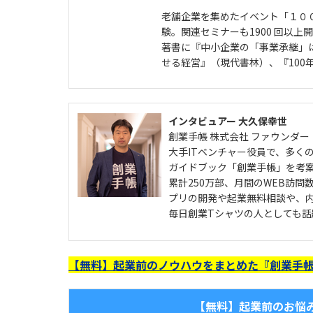
老舗企業を集めたイベント「１０
験。関連セミナーも1900 回以上
著書に『中小企業の「事業承継」
せる経営』（現代書林）、『100
インタビュアー 大久保幸世
創業手帳 株式会社 ファウンダー
大手ITベンチャー役員で、多く
ガイドブック「創業手帳」を考
累計250万部、月間のWEB訪問
プリの開発や起業無料相談や、
毎日創業Tシャツの人としても話
【無料】起業前のノウハウをまとめた『創業手帳
【無料】起業前のお悩