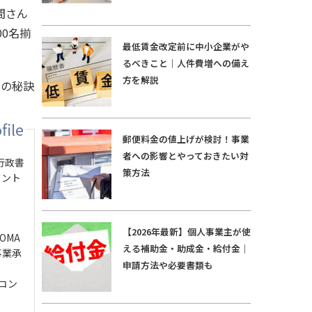
間さん
0名揃
最低賃金改定前に中小企業がや
るべきこと｜人件費増への備え
方を解説
めの秘訣
郵便料金の値上げが検討！事業
者への影響とやっておきたい対
行政書
策方法
タント
【2026年最新】個人事業主が使
OMA
える補助金・助成金・給付金｜
事業承
申請方法や必要書類も
コン