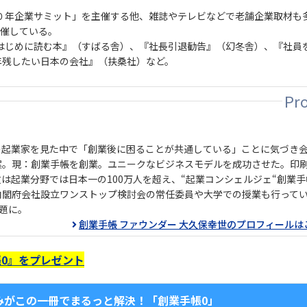
０年企業サミット」を主催する他、雑誌やテレビなどで老舗企業取材も
開催している。
はじめに読む本』（すばる舎）、『社長引退勧告』（幻冬舎）、『社員
年残したい日本の会社』（扶桑社）など。
の起業家を見た中で「創業後に困ることが共通している」ことに気づき
案。現：創業手帳を創業。ユニークなビジネスモデルを成功させた。印
数は起業分野では日本一の100万人を超え、“起業コンシェルジェ“創業
内閣府会社設立ワンストップ検討会の常任委員や大学での授業も行って
題に。
創業手帳 ファウンダー 大久保幸世のプロフィールは
0』をプレゼント
みがこの一冊でまるっと解決！「創業手帳0」