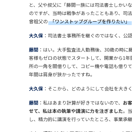
と、父や叔父に「藤間一族には司法書士しかい
のですが、当時は戦争があったこともあり、司
曾祖父の
「ワンストップグループを作りたい」
大久保
：司法書士事務所を継ぐのではなく、公
藤間
：はい。大手監査法人勤務後、30歳の時に
客様もゼロの状態でスタートして、開業から1年
所の一角を間借りして、コピー機や電話も借り
年間は肩身が狭かったですね。
大久保
：そこから、どのようにして会社を大き
藤間
：私はあまり計算が好きではないので、
お
せて、私は本の執筆や講演に力を注ぎました
。
し、精力的に講演を行っていたところ、事業承