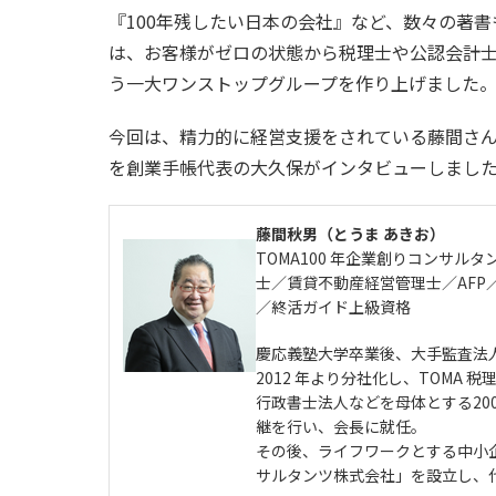
『100年残したい日本の会社』など、数々の著
は、お客様がゼロの状態から税理士や公認会計士
う一大ワンストップグループを作り上げました
今回は、精力的に経営支援をされている藤間さ
を創業手帳代表の大久保がインタビューしまし
藤間秋男（とうま あきお）
TOMA100 年企業創りコンサ
士／賃貸不動産経営管理士／AFP
／終活ガイド上級資格
慶応義塾大学卒業後、大手監査法人
2012 年より分社化し、TOMA 
行政書士法人などを母体とする200
継を行い、会長に就任。
その後、ライフワークとする中小企
サルタンツ株式会社」を設立し、