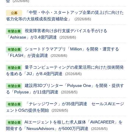
会
(2026/8/6)
「中堅・中小・スタートアップ企業の賃上げに向けた
省力化等の大規模成長投資補助金」
(2026/8/6)
視覚障害者向け歩行支援デバイスを手がける
「Ashirase」が3.4億円調達
(2026/8/6)
ショートドラマアプリ「Million」を開発・運営する
「FLASH」が資金調達
(2026/8/6)
量子コンピューティングの産業活用に向けた技術開発
を進める「JIJ」が8.4億円調達
(2026/8/6)
建設用3Dプリンター「Polyuse One」を開発・提供す
る「Polyuse」が11億円調達
(2026/8/5)
「ナレッジワーク」が35億円調達 セールスAIエージ
ェントOSの提供を開始
(2026/8/5)
AIエージェントを核した求人媒体「AVACAREER」を
開発する「NexusAdvisors」が5000万円調達
(2026/8/5)