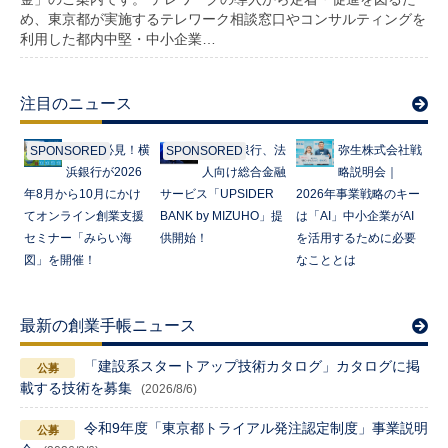
め、東京都が実施するテレワーク相談窓口やコンサルティングを
利用した都内中堅・中小企業…
注目のニュース
起業家必見！横
みずほ銀行、法
弥生株式会社戦
SPONSORED
SPONSORED
浜銀行が2026
人向け総合金融
略説明会｜
年8月から10月にかけ
サービス「UPSIDER
2026年事業戦略のキー
てオンライン創業支援
BANK by MIZUHO」提
は「AI」中小企業がAI
セミナー「みらい海
供開始！
を活用するために必要
図」を開催！
なこととは
最新の創業手帳ニュース
「建設系スタートアップ技術カタログ」カタログに掲
載する技術を募集
(2026/8/6)
令和9年度「東京都トライアル発注認定制度」事業説明