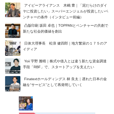
アイピーアライアンス 木嶋 豊｜「泥だらけのダイ
ヤに投資したい」スーパーエンジェルが投資したいベ
ンチャーの条件（インタビュー前編）
凸版印刷 坂田 卓也｜TOPPANとベンチャーの共創で
新たな社会的価値を創出
日体大理事長 松浪 健四郎｜地方繁栄の１７５のア
イディア
Yoii 宇野 雅晴｜株式や借入とは違う新たな資金調達
手段「RBF」で、スタートアップを支えたい
Finatextホールディングス 林 良太｜遅れた日本の金
融を“サービス”として再発明していく