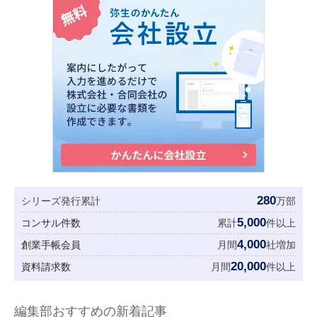
280
シリーズ発行累計
万部
5,000
コンサル件数
累計
件以上
4,000
創業手帳会員
月間
社増加
20,000
資料請求数
月間
件以上
編集部おすすめの新着記事