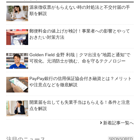
源泉徴収票がもらえない時の対処法と不交付届の手
順を解説
郵便料金の値上げが検討！事業者への影響とやって
おきたい対策方法
Golden Field 金野 利哉｜クマ出没を”地図と通知”で
可視化。元消防士が挑む、命を守るテクノロジー
PayPay銀行の信用保証協会付き融資とは？メリット
や注意点などを徹底解説
開業届を出しても失業手当はもらえる！条件と注意
点を解説
新着記事一覧へ
注目のニュース
SPONSORED