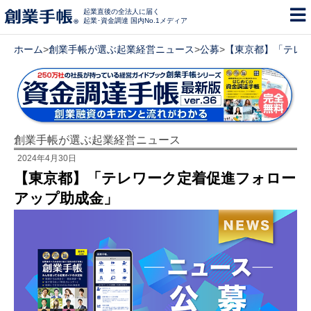
起業直後の全法人に届く
起業･資金調達 国内No.1メディア
ホーム
>
創業手帳が選ぶ起業経営ニュース
>
公募
>
【東京都】「テレ
創業手帳が選ぶ起業経営ニュース
2024年4月30日
【東京都】「テレワーク定着促進フォロー
アップ助成金」