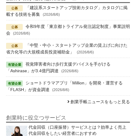
「建設系スタートアップ技術カタログ」カタログに掲
載する技術を募集
(2026/8/6)
令和9年度「東京都トライアル発注認定制度」事業説明
会
(2026/8/6)
「中堅・中小・スタートアップ企業の賃上げに向けた
省力化等の大規模成長投資補助金」
(2026/8/6)
視覚障害者向け歩行支援デバイスを手がける
「Ashirase」が3.4億円調達
(2026/8/6)
ショートドラマアプリ「Million」を開発・運営する
「FLASH」が資金調達
(2026/8/6)
創業手帳ニュースをもっと見る
創業時に役立つサービス
代金回収（口座振替）サービスとは？効率よく売上
代金回収をしたい経営者におすすめ