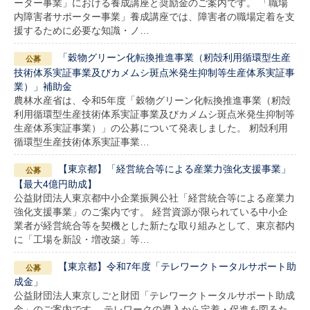
ーター事業」における養成講座と奨励金のご案内です。 「職場
内障害者サポーター事業」養成講座では、障害者の職場定着を支
援するために必要な知識・ノ…
「穀物グリーン化転換推進事業（籾殻利用循環型生産
技術体系実証事業及びカメムシ斑点米発生抑制等生産体系実証事
業）」補助金
農林水産省は、令和5年度「穀物グリーン化転換推進事業（籾殻
利用循環型生産技術体系実証事業及びカメムシ斑点米発生抑制等
生産体系実証事業）」の公募について発表しました。 籾殻利用
循環型生産技術体系実証事業…
【東京都】「経営統合等による産業力強化支援事業」
【最大4億円助成】
公益財団法人東京都中小企業振興公社「経営統合等による産業力
強化支援事業」のご案内です。 経営資源が限られている中小企
業者が経営統合等を契機とした新たな取り組みとして、東京都内
に「工場を新設・増改築」等…
【東京都】令和7年度「テレワークトータルサポート助
成金」
公益財団法人東京しごと財団「テレワークトータルサポート助成
金」のご案内です。 テレワークの導入から定着・促進を図るた