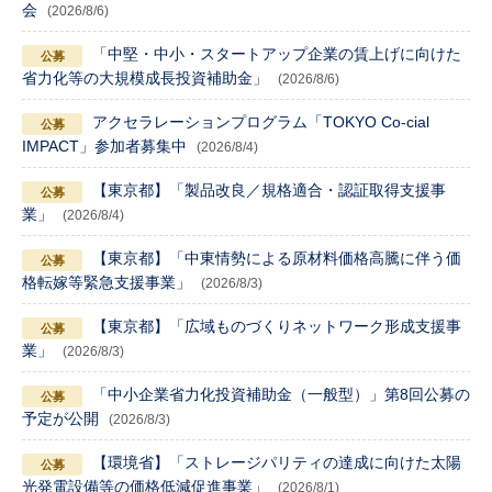
会
(2026/8/6)
「中堅・中小・スタートアップ企業の賃上げに向けた
省力化等の大規模成長投資補助金」
(2026/8/6)
アクセラレーションプログラム「TOKYO Co-cial
IMPACT」参加者募集中
(2026/8/4)
【東京都】「製品改良／規格適合・認証取得支援事
業」
(2026/8/4)
【東京都】「中東情勢による原材料価格高騰に伴う価
格転嫁等緊急支援事業」
(2026/8/3)
【東京都】「広域ものづくりネットワーク形成支援事
業」
(2026/8/3)
「中小企業省力化投資補助金（一般型）」第8回公募の
予定が公開
(2026/8/3)
【環境省】「ストレージパリティの達成に向けた太陽
光発電設備等の価格低減促進事業」
(2026/8/1)