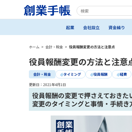
起業
会社設立
資金繰り
ホーム
>
会計・税金
>
役員報酬変更の方法と注意点
役員報酬変更の方法と注意
会計・税金
タイミング
役員報酬
経費
更新日：
2021年4月1日
役員報酬の変更で押さえておきた
変更のタイミングと事情・手続き