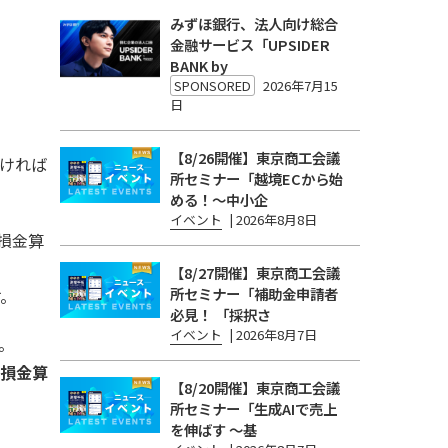
みずほ銀行、法人向け総合
金融サービス「UPSIDER
BANK by
SPONSORED
2026年7月15
日
【8/26開催】東京商工会議
ければ
所セミナー「越境ECから始
める！〜中小企
イベント
|
2026年8月8日
損金算
【8/27開催】東京商工会議
所セミナー「補助金申請者
す。
必見！ 「採択さ
イベント
|
2026年8月7日
。
に損金算
【8/20開催】東京商工会議
所セミナー「生成AIで売上
を伸ばす 〜基