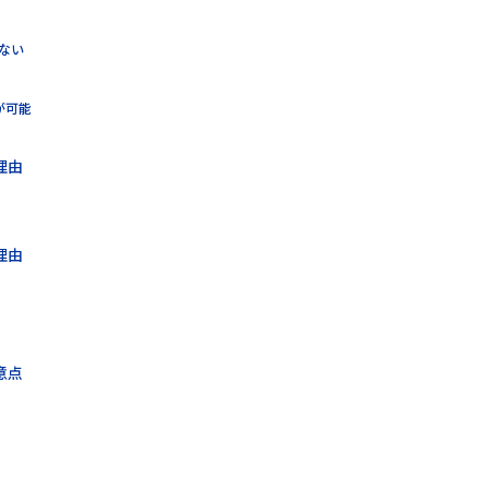
ない
が可能
理由
理由
意点