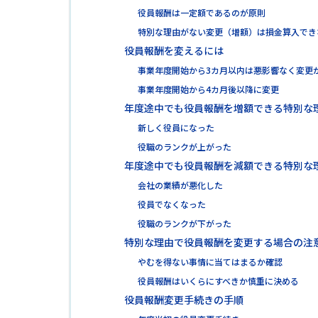
役員報酬は一定額であるのが原則
特別な理由がない変更（増額）は損金算入でき
役員報酬を変えるには
事業年度開始から3カ月以内は悪影響なく変更
事業年度開始から4カ月後以降に変更
年度途中でも役員報酬を増額できる特別な
新しく役員になった
役職のランクが上がった
年度途中でも役員報酬を減額できる特別な
会社の業績が悪化した
役員でなくなった
役職のランクが下がった
特別な理由で役員報酬を変更する場合の注
やむを得ない事情に当てはまるか確認
役員報酬はいくらにすべきか慎重に決める
役員報酬変更手続きの手順