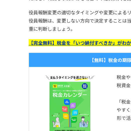
役員報酬変更の適切なタイミングや変更による
役員報酬は、変更しない方向で決定することは
重に判断しましょう。
【完全無料】税金を「いつ納付すべきか」がわ
【無料】税金の期
税金や
税資金
「税金
やすく
形で活