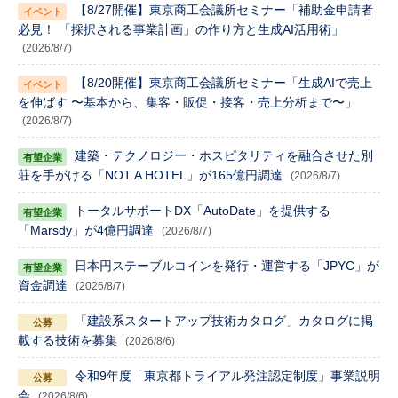
【8/27開催】東京商工会議所セミナー「補助金申請者
必見！ 「採択される事業計画」の作り方と生成AI活用術」
(2026/8/7)
【8/20開催】東京商工会議所セミナー「生成AIで売上
を伸ばす 〜基本から、集客・販促・接客・売上分析まで〜」
(2026/8/7)
建築・テクノロジー・ホスピタリティを融合させた別
荘を手がける「NOT A HOTEL」が165億円調達
(2026/8/7)
トータルサポートDX「AutoDate」を提供する
「Marsdy」が4億円調達
(2026/8/7)
日本円ステーブルコインを発行・運営する「JPYC」が
資金調達
(2026/8/7)
「建設系スタートアップ技術カタログ」カタログに掲
載する技術を募集
(2026/8/6)
令和9年度「東京都トライアル発注認定制度」事業説明
会
(2026/8/6)