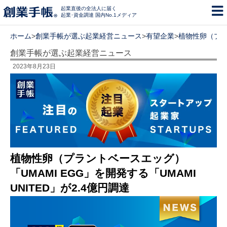
起業直後の全法人に届く
起業･資金調達 国内No.1メディア
ホーム
>
創業手帳が選ぶ起業経営ニュース
>
有望企業
>
植物性卵（プラン
創業手帳が選ぶ起業経営ニュース
2023年8月23日
植物性卵（プラントベースエッグ）
「UMAMI EGG」を開発する「UMAMI
UNITED」が2.4億円調達