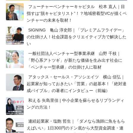
フューチャーベンチャーキャピタル 松本 直人｜目
指すは“脱キャピタリスト”！？地域密着型VCが描くベ
ンチャーの未来を取材！
SIGNING 亀山 淳史郎｜「プレミアムフライデー」
の仕掛け人！社会課題をクリエイティブ力で解決した
い
一般社団法人ベンチャー型事業承継 山野 千枝｜
「野心系アトツギ」が新たな価値を生み出す社会に
「ベンチャー型承継」の仕掛け人に取材
アタックス・セールス・アソシエイツ 横山 信弘｜
起業家が知っておきたい「営業」の超基本！「絶対達
成バイブル」の著者にインタビュー（前編）
和える 矢島里佳 | 中小企業を蘇らせるリブランディ
ングの方法！
連続起業家・塩飽 哲生｜「ダメなら漁師に魚をもら
えばいい」1日300円のドン底から大型資金調達・連