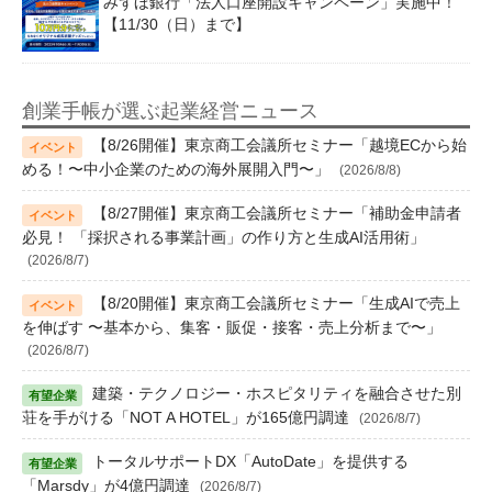
みずほ銀行「法人口座開設キャンペーン」実施中！
【11/30（日）まで】
創業手帳が選ぶ起業経営ニュース
【8/26開催】東京商工会議所セミナー「越境ECから始
める！〜中小企業のための海外展開入門〜」
(2026/8/8)
【8/27開催】東京商工会議所セミナー「補助金申請者
必見！ 「採択される事業計画」の作り方と生成AI活用術」
(2026/8/7)
【8/20開催】東京商工会議所セミナー「生成AIで売上
を伸ばす 〜基本から、集客・販促・接客・売上分析まで〜」
(2026/8/7)
建築・テクノロジー・ホスピタリティを融合させた別
荘を手がける「NOT A HOTEL」が165億円調達
(2026/8/7)
トータルサポートDX「AutoDate」を提供する
「Marsdy」が4億円調達
(2026/8/7)