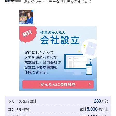
続エグジット！データで世界を変えていく
280
シリーズ発行累計
万部
5,000
コンサル件数
累計
件以上