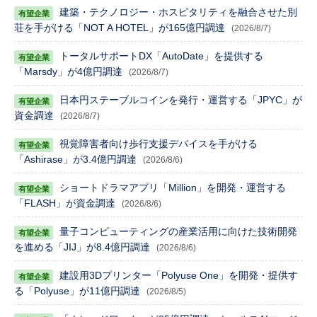
建築・テクノロジー・ホスピタリティを融合させた別
荘を手がける「NOT A HOTEL」が165億円調達
(2026/8/7)
トータルサポートDX「AutoDate」を提供する
「Marsdy」が4億円調達
(2026/8/7)
日本円ステーブルコインを発行・運営する「JPYC」が
資金調達
(2026/8/7)
視覚障害者向け歩行支援デバイスを手がける
「Ashirase」が3.4億円調達
(2026/8/6)
ショートドラマアプリ「Million」を開発・運営する
「FLASH」が資金調達
(2026/8/6)
量子コンピューティングの産業活用に向けた技術開発
を進める「JIJ」が8.4億円調達
(2026/8/6)
建設用3Dプリンター「Polyuse One」を開発・提供す
る「Polyuse」が11億円調達
(2026/8/5)