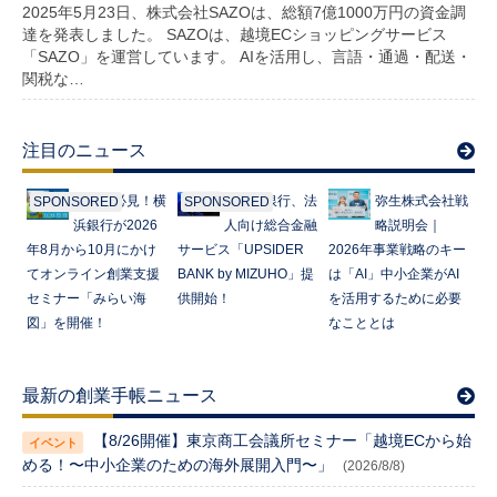
2025年5月23日、株式会社SAZOは、総額7億1000万円の資金調
達を発表しました。 SAZOは、越境ECショッピングサービス
「SAZO」を運営しています。 AIを活用し、言語・通過・配送・
関税な…
注目のニュース
起業家必見！横
みずほ銀行、法
弥生株式会社戦
SPONSORED
SPONSORED
浜銀行が2026
人向け総合金融
略説明会｜
年8月から10月にかけ
サービス「UPSIDER
2026年事業戦略のキー
てオンライン創業支援
BANK by MIZUHO」提
は「AI」中小企業がAI
セミナー「みらい海
供開始！
を活用するために必要
図」を開催！
なこととは
最新の創業手帳ニュース
【8/26開催】東京商工会議所セミナー「越境ECから始
める！〜中小企業のための海外展開入門〜」
(2026/8/8)