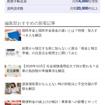
4,000
創業手帳会員
月間
社増加
20,000
資料請求数
月間
件以上
編集部おすすめの新着記事
国民年金と国民年金基金の違いとは？特徴・加入す
べき人を解説
副業から独立する前に知らないと困る「税金と独立
準備」の注意点を税理士に聞いてみた
【2026年10月】社会保険適用拡大で何が変わる？企
業の負担額や準備事項を解説
源泉徴収票がもらえない時の対処法と不交付届の手
順を解説
郵便料金の値上げが検討！事業者への影響とやって