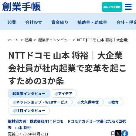
無料で会員登録
起業
会社設立
資金繰り
補助金・助成金
会計・税
ホーム
>
起業
>
起業家インタビュー
>
NTTドコモ 山本 将裕｜大企業会
NTTドコモ 山本 将裕｜大企業
会社員が社内起業で変革を起こ
すための3か条
起業家インタビュー
アイデア
ネットショップ・WEBサービス
大久保幸世
教育
注目インタビュー
取材協力者：株式会社NTTドコモ ドコモアカデミー学長 はたらく部代
表 山本 将裕
更新日：
2024年1月26日