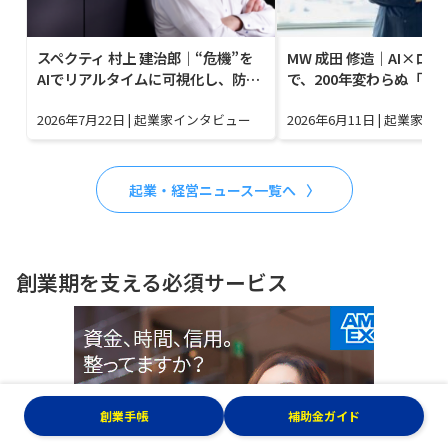
スペクティ 村上 建治郎｜“危機”を
MW 成田 修造｜AI×ロ
AIでリアルタイムに可視化し、防…
で、200年変わらぬ「住
2026年7月22日
|
起業家インタビュー
2026年6月11日
|
起業家イ
起業・経営ニュース一覧へ
創業期を支える必須サービス
創業手帳
補助金ガイド