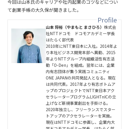
今回は山本氏のキャリアや社内起業のコツなどについ
て創業手帳の大久保が聞きました。
山本 将裕（やまもと まさひろ）
株式会
社NTTドコモ ドコモアカデミー学長
はたらく部代表
2010年にNTT東日本に入社。2014年よ
り本社ビジネス開発本部へ異動、2015
年よりNTTグループ内組織活性有志活
動「O-Den」を組成。翌年には、企業
内有志団体が集う実践コミュニティ
ONE JAPANの共同発起人となる。現在
は共同代表。2017年より有志ボトムア
ップのプロジェクトでNTT東日本アク
セラレータープログラムLIGHTnICの立
上げなど新規事業創出を手掛ける。
2020年独立し、フリーランスでスター
トアップのアクセラレーターを実施。
現在はNTTドコモに参画し、企業内大
学ドコモアカデミー学長、はたらく部