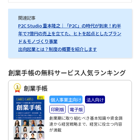
関連記事
P2C Studio 重本隆之｜「P2C」の時代が到来！約半
年で7億円の売上を立てた、ヒトを起点としたブラン
ド＆モノづくり事業
出向起業とは？制度の概要を紹介します
創業手帳の無料サービス人気ランキング
創業手帳
個人事業主向け
法人向け
印刷版
電子版
創業期に取り組むべき基本知識や資金調
達から経営戦略まで、経営に役立つ内容
が満載