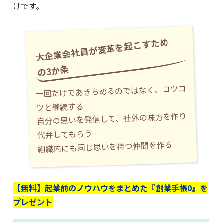
けです。
大
企
業
会
社
員
が
変
革
を
起
こ
す
た
め
の3
か
条
一回だけであきらめるのではなく、コツコ
ツと継続する
自分の思いを発信して、社外の味方を作り
代弁してもらう
組織内にも同じ思いを持つ仲間を作る
【無料】起業前のノウハウをまとめた『創業手帳0』を
プレゼント