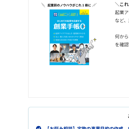
＼これ
起業ア
など、
何から
を確認
【お悩み相談】定款の事業目的の作成、