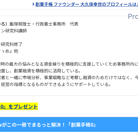
創業手帳 ファウンダー 大久保幸世のプロフィールは
ひろ）
飯塚税理士・行政書士事務所 代表
イン研究科講師
ン研究科修了
すゝめ』他
業時の最大の悩みとなる資金繰りを積極的に支援していくため事務所内
設置し、創業融資を積極的に活用している。
業者と一緒に市場分析、事業戦略など考察し融資のためだけではなく、
う経営の指標となるものができるようにサポートしている。
0』をプレゼント
みがこの一冊でまるっと解決！「創業手帳0」