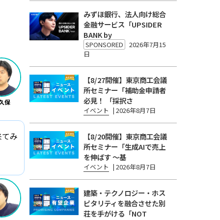
みずほ銀行、法人向け総合
金融サービス「UPSIDER
BANK by
SPONSORED
2026年7月15
日
【8/27開催】東京商工会議
所セミナー「補助金申請者
必見！ 「採択さ
久保
イベント
|
2026年8月7日
来てみ
【8/20開催】東京商工会議
所セミナー「生成AIで売上
を伸ばす 〜基
イベント
|
2026年8月7日
建築・テクノロジー・ホス
ピタリティを融合させた別
荘を手がける「NOT