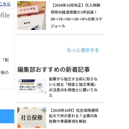
こちら
【2026年10月改正】仕入税額
控除の経過措置が2年延長！
80→70→50→30→0%の新スケ
ジュール
もっと表示する
に「創
編集部おすすめの新着記事
今後の
副業から独立する前に知らな
いと困る「税金と独立準備」
の注意点を税理士に聞いてみ
た
【2026年10月】社会保険適用
拡大で何が変わる？企業の負
担額や準備事項を解説