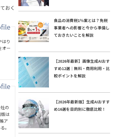
けておく
食品の消費税1％案とは？免税
事業者への影響と今から準備し
ておきたいことを解説
やはり
をオー
【2026年最新】画像生成AIおす
すめ12選｜無料・商用利用・比
較ポイントを解説
【2026年最新版】生成AIおすす
会社の
め16選を目的別に徹底比較！
刷版は
手帳ア
いる。