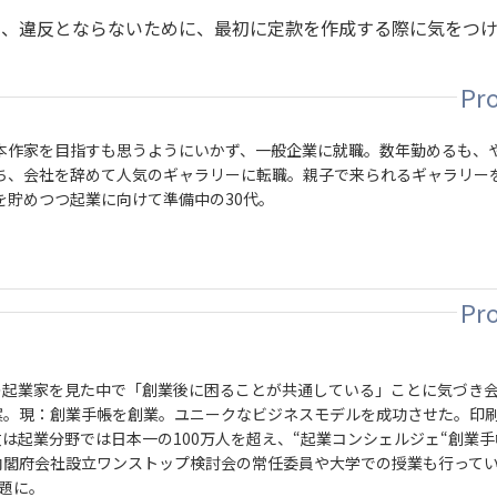
り、違反とならないために、最初に定款を作成する際に気をつ
本作家を目指すも思うようにいかず、一般企業に就職。数年勤めるも、
ち、会社を辞めて人気のギャラリーに転職。親子で来られるギャラリー
を貯めつつ起業に向けて準備中の30代。
の起業家を見た中で「創業後に困ることが共通している」ことに気づき
案。現：創業手帳を創業。ユニークなビジネスモデルを成功させた。印
数は起業分野では日本一の100万人を超え、“起業コンシェルジェ“創業
内閣府会社設立ワンストップ検討会の常任委員や大学での授業も行って
題に。