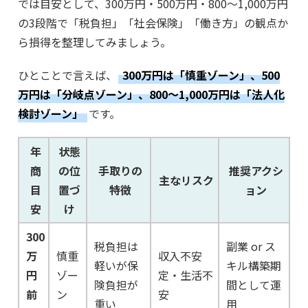
では目安として、300万円・500万円・800～1,000万円
の3段階で「税負担」「社会保険」「働き方」の観点か
ら損得を整理してみましょう。
ひとことで言えば、
300万円は「慎重ゾーン」、500
万円は「分岐点ゾーン」、800～1,000万円は「法人化
検討ゾーン」
です。
年
状態
商
の位
手取りの
推奨アクシ
主なリスク
目
置づ
特徴
ョン
安
け
300
税負担は
副業 or ス
万
慎重
収入不安
軽いが保
キル構築期
円
ゾー
定・生活不
険負担が
間として運
前
ン
安
重い
用