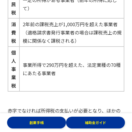
一定の所得がある事業者（前年の所得に応じ
民
て）
税
消
2年前の課税売上が1,000万円を超えた事業者
費
（適格請求書発行事業者の場合は課税売上の規
税
模に関係なく課税される）
個
人
事業所得で290万円を超えた、法定業種の70種
事
にあたる事業者
業
税
赤字でなければ所得税の支払いが必要となり、ほかの
税金は基本的に
一定の所得額に達する
と納付義務が生
創業手帳
補助金ガイド
じます。