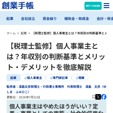
無料で会員登録
起業
会社設立
資金繰り
補助金・助成金
会計・税
ホーム
>
起業
>
【税理士監修】個人事業主とは？年収別の判断基準とメリ
【税理士監修】個人事業主と
は？年収別の判断基準とメリッ
ト・デメリットを徹底解説
起業
個人事業主
専門家記事
開業
監修者：湯島文彦税理士・行政書士事務所 代表税理士 湯島 文彦（ゆ
しま ふみひこ）
更新日：
2026年7月31日
個人事業主はやめたほうがいい？定
義・事業としての実態・社会的信用な