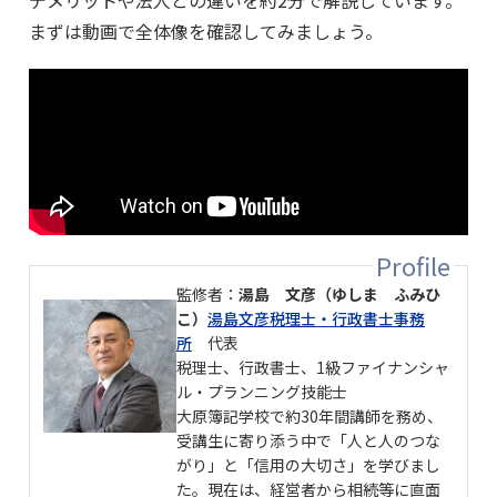
デメリットや法人との違いを約2分で解説しています。
まずは動画で全体像を確認してみましょう。
監修者：
湯島 文彦（ゆしま ふみひ
こ）
湯島文彦税理士・行政書士事務
所
代表
税理士、行政書士、1級ファイナンシャ
ル・プランニング技能士
大原簿記学校で約30年間講師を務め、
受講生に寄り添う中で「人と人のつな
がり」と「信用の大切さ」を学びまし
た。現在は、経営者から相続等に直面