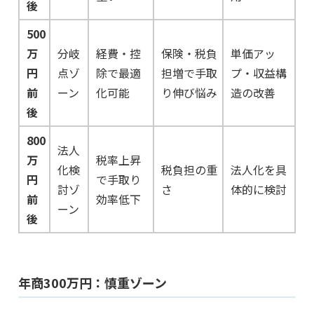
後
500
万
分岐
経費・控
保険・税負
単価アッ
円
点ゾ
除で最適
担増で手取
プ・収益構
前
ーン
化可能
り伸び悩み
造の改善
後
800
法人
万
税率上昇
化検
税負担の重
法人化を具
円
で手取り
討ゾ
さ
体的に検討
前
効率低下
ーン
後
年商300万円：慎重ゾーン