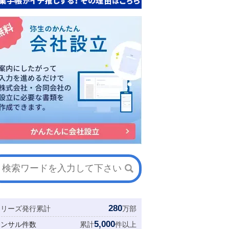
280
シリーズ発行累計
万部
5,000
コンサル件数
累計
件以上