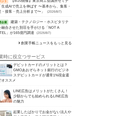
【8/20開催】東京商工会議所セミナ
「生成AIで売上を伸ばす 〜基本から、集客・
促・接客・売上分析まで〜」
(2026/8/7)
建築・テクノロジー・ホスピタリテ
を融合させた別荘を手がける「NOT A
TEL」が165億円調達
(2026/8/7)
創業手帳ニュースをもっと見る
業時に役立つサービス
デビットカードのメリットとは？
GMOあおぞらネット銀行のビジネ
スデビットカードが通常1%現金還
でオススメ
LINE広告はメリットがたくさん！
少額からでも始められるLINE広告
の魅力
起業したばかりでお金がない法人や