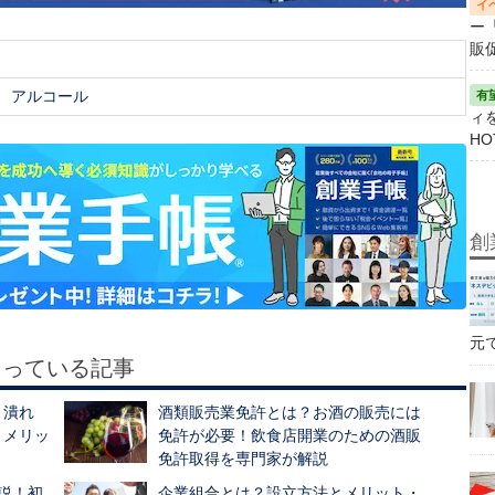
ー
販
アルコール
ィ
HO
創
元
もっている記事
？潰れ
酒類販売業免許とは？お酒の販売には
、メリッ
免許が必要！飲食店開業のための酒販
！
免許取得を専門家が解説
説！初
企業組合とは？設立方法とメリット・