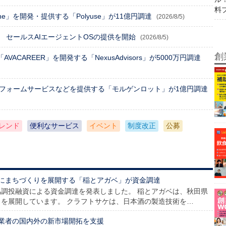
料
One」を開発・提供する「Polyuse」が11億円調達
(2026/8/5)
 セールスAIエージェントOSの提供を開始
(2026/8/5)
創
ACAREER」を開発する「NexusAdvisors」が5000万円調達
トフォームサービスなどを提供する「モルゲンロット」が1億円調達
レンド
便利なサービス
イベント
制度改正
公募
にまちづくりを展開する「稲とアガベ」が資金調達
、協調投融資による資金調達を発表しました。 稲とアガベは、秋田県
を展開しています。 クラフトサケは、日本酒の製造技術を…
業者の国内外の新市場開拓を支援