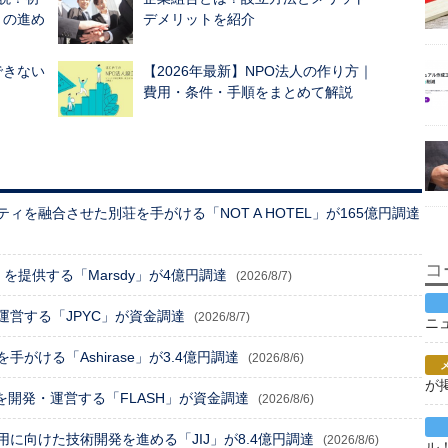
きの進め
デメリットを紹介
できない
【2026年最新】NPO法人の作り方｜
費用・条件・手順をまとめて解説
を融合させた別荘を手がける「NOT A HOTEL」が165億円調達
コ
e」を提供する「Marsdy」が4億円調達
(2026/8/7)
営する「JPYC」が資金調達
(2026/8/7)
ニ
がける「Ashirase」が3.4億円調達
(2026/8/6)
が
」を開発・運営する「FLASH」が資金調達
(2026/8/6)
に向けた技術開発を進める「JIJ」が8.4億円調達
(2026/8/6)
ル