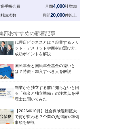
4,000
創業手帳会員
月間
社増加
20,000
資料請求数
月間
件以上
集部おすすめの新着記事
代理店ビジネスとは？起業するメリ
ット・デメリットや商材の選び方、
成功ポイントを解説
国民年金と国民年金基金の違いと
は？特徴・加入すべき人を解説
副業から独立する前に知らないと困
る「税金と独立準備」の注意点を税
理士に聞いてみた
【2026年10月】社会保険適用拡大
で何が変わる？企業の負担額や準備
事項を解説