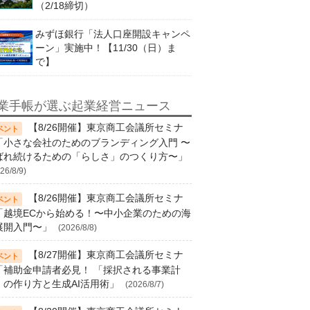
（2/18締切）
みずほ銀行「法人口座開設キャンペ
ーン」実施中！【11/30（日）ま
で】
業手帳が選ぶ起業経営ニュース
【8/26開催】東京商工会議所セミナ
「小さな会社のためのブランディング入門 〜
ばれ続けるための「らしさ」のつくり方〜」
26/8/9)
【8/26開催】東京商工会議所セミナ
「越境ECから始める！〜中小企業のための海
展開入門〜」
(2026/8/8)
【8/27開催】東京商工会議所セミナ
「補助金申請者必見！ 「採択される事業計
」の作り方と生成AI活用術」
(2026/8/7)