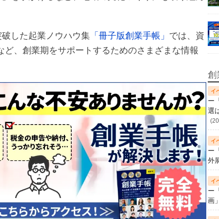
突破した起業ノウハウ集
「冊子版創業手帳」
では、資
など、創業期をサポートするためのさまざまな情報
創
ー
選
(20
ー
外
ー
画