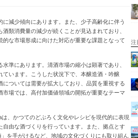
的に減少傾向にあります。また、少子高齢化に伴う
も酒類消費量の減少が続くことが見込まれており、
続的な市場形成に向けた対応が重要な課題となって
注
る水準にあります。清酒市場の縮小は顕著であり、
れています。こうした状況下で、本醸造酒・吟醸
酒については需要が拡大しており、品質を重視する
酒市場では、高付加価値領域の開拓が重要なテーマ
obaは、かつてのどぶろく文化やレシピを現代的に表現
た自由な酒づくりを行っています。また、拠点とす
Yoi」を手がけるなど、地域の文化づくりにも取り組ん