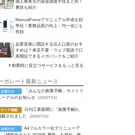
個人事業主の資金調達手段まとめ！
裏技も紹介
ManualForceでマニュアル作成を効
率化！業務品質の向上・均一化にも
有効
起業直後に開設する法人口座のおす
すめは？来店不要・ウェブ面談で口
座開設できるメガバンクをご紹介
創業時に役立つサービスをもっと見る
ーポレート最新ニュース
「みんなの創業手帳」サイトリ
ューアルのお知らせ
(2026/7/14)
日刊工業新聞に『創業手帳0』
掲載されました
(2026/7/14)
A4フルカラー化でリニューア
！『補助金ガイド 2026年 夏版』を発行、無