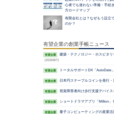
心者でも迷わない準備・手続
方ロードマップ
有限会社とは？なぜもう設立
のか？
有望企業の創業手帳ニュース
建築・テクノロジー・ホスピタリティ
(2026/8/7)
トータルサポートDX「AutoDat
日本円ステーブルコインを発行・運
視覚障害者向け歩行支援デバイスを手
ショートドラマアプリ「Million
量子コンピューティングの産業活用