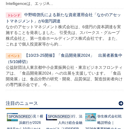
Intelligenceは、エッジA…
中野晴啓氏による新たな資産運用会社「なかのアセッ
トマネジメント」が6億円調達
なかのアセットマネジメント株式会社は、6億円の資本調達を実
施することを発表しました。 引受先は、スパークス・グループ
株式会社と、第一生命ホールディングス株式会社です。 また、
これまで個人投資家等から約…
【10/23-25開催】「食品開発展2024」 出展者募集中
（5/10締切）
公益財団法人東京都中小企業振興公社・東京ビジネスフロンティ
アは、「食品開発展2024」への出展を支援しています。 「食品
開発展」は、食品分野の研究・開発、品質保証、製造技術者向け
の専門展示会です。 今…
注目のニュース
起業家必見！横
みずほ銀行、法
弥生株式会社戦
SPONSORED
SPONSORED
浜銀行が2026
人向け総合金融
略説明会｜
年8月から10月にかけ
サービス「UPSIDER
2026年事業戦略のキー