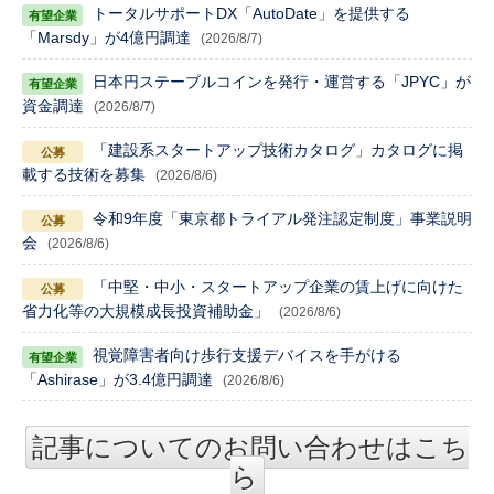
トータルサポートDX「AutoDate」を提供する
「Marsdy」が4億円調達
(2026/8/7)
日本円ステーブルコインを発行・運営する「JPYC」が
資金調達
(2026/8/7)
「建設系スタートアップ技術カタログ」カタログに掲
載する技術を募集
(2026/8/6)
令和9年度「東京都トライアル発注認定制度」事業説明
会
(2026/8/6)
「中堅・中小・スタートアップ企業の賃上げに向けた
省力化等の大規模成長投資補助金」
(2026/8/6)
視覚障害者向け歩行支援デバイスを手がける
「Ashirase」が3.4億円調達
(2026/8/6)
記事についてのお問い合わせはこち
ら