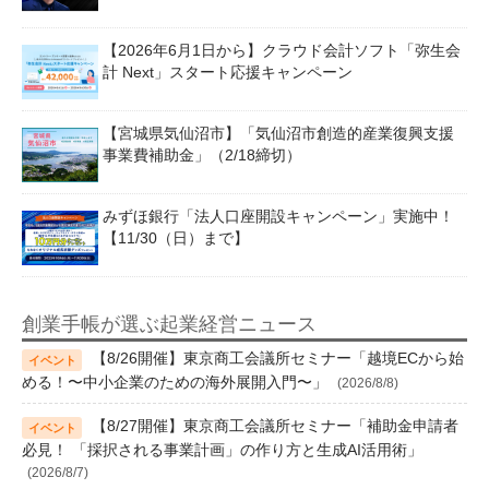
【2026年6月1日から】クラウド会計ソフト「弥生会
計 Next」スタート応援キャンペーン
【宮城県気仙沼市】「気仙沼市創造的産業復興支援
事業費補助金」（2/18締切）
みずほ銀行「法人口座開設キャンペーン」実施中！
【11/30（日）まで】
創業手帳が選ぶ起業経営ニュース
【8/26開催】東京商工会議所セミナー「越境ECから始
める！〜中小企業のための海外展開入門〜」
(2026/8/8)
【8/27開催】東京商工会議所セミナー「補助金申請者
必見！ 「採択される事業計画」の作り方と生成AI活用術」
(2026/8/7)