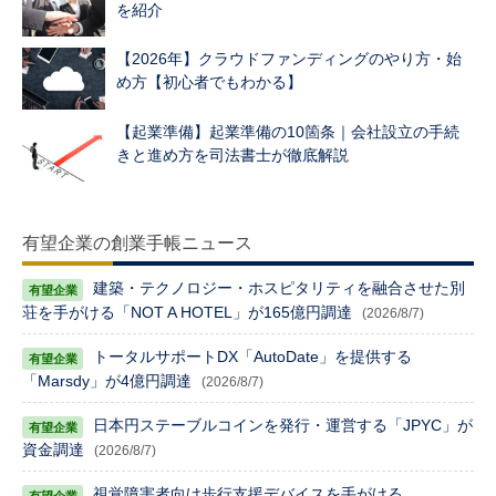
を紹介
【2026年】クラウドファンディングのやり方・始
め方【初心者でもわかる】
【起業準備】起業準備の10箇条｜会社設立の手続
きと進め方を司法書士が徹底解説
有望企業の創業手帳ニュース
建築・テクノロジー・ホスピタリティを融合させた別
荘を手がける「NOT A HOTEL」が165億円調達
(2026/8/7)
トータルサポートDX「AutoDate」を提供する
「Marsdy」が4億円調達
(2026/8/7)
日本円ステーブルコインを発行・運営する「JPYC」が
資金調達
(2026/8/7)
視覚障害者向け歩行支援デバイスを手がける