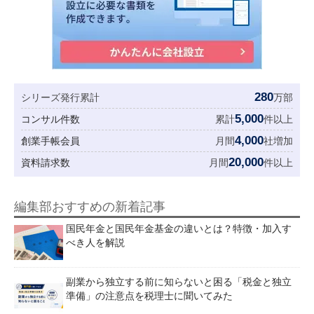
280
シリーズ発行累計
万部
5,000
コンサル件数
累計
件以上
4,000
創業手帳会員
月間
社増加
20,000
資料請求数
月間
件以上
編集部おすすめの新着記事
国民年金と国民年金基金の違いとは？特徴・加入す
べき人を解説
副業から独立する前に知らないと困る「税金と独立
準備」の注意点を税理士に聞いてみた