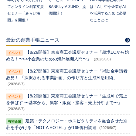
てオンライン創業支援
BANK by MIZUHO」提
は「AI」中小企業がAI
セミナー「みらい海
供開始！
を活用するために必要
図」を開催！
なこととは
最新の創業手帳ニュース
【8/26開催】東京商工会議所セミナー「越境ECから始
める！〜中小企業のための海外展開入門〜」
(2026/8/8)
【8/27開催】東京商工会議所セミナー「補助金申請者
必見！ 「採択される事業計画」の作り方と生成AI活用術」
(2026/8/7)
【8/20開催】東京商工会議所セミナー「生成AIで売上
を伸ばす 〜基本から、集客・販促・接客・売上分析まで〜」
(2026/8/7)
建築・テクノロジー・ホスピタリティを融合させた別
荘を手がける「NOT A HOTEL」が165億円調達
(2026/8/7)