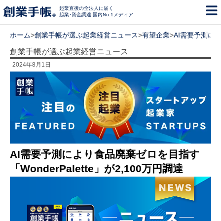
起業直後の全法人に届く
起業･資金調達 国内No.1メディア
ホーム
>
創業手帳が選ぶ起業経営ニュース
>
有望企業
>
AI需要予測によ
創業手帳が選ぶ起業経営ニュース
2024年8月1日
AI需要予測により食品廃棄ゼロを目指す
「WonderPalette」が2,100万円調達