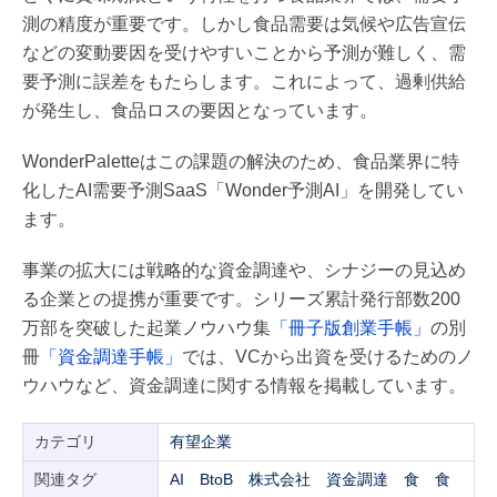
測の精度が重要です。しかし食品需要は気候や広告宣伝
などの変動要因を受けやすいことから予測が難しく、需
要予測に誤差をもたらします。これによって、過剰供給
が発生し、食品ロスの要因となっています。
WonderPaletteはこの課題の解決のため、食品業界に特
化したAI需要予測SaaS「Wonder予測AI」を開発してい
ます。
事業の拡大には戦略的な資金調達や、シナジーの見込め
る企業との提携が重要です。シリーズ累計発行部数200
万部を突破した起業ノウハウ集
「冊子版創業手帳」
の別
冊
「資金調達手帳」
では、VCから出資を受けるためのノ
ウハウなど、資金調達に関する情報を掲載しています。
カテゴリ
有望企業
関連タグ
AI
BtoB
株式会社
資金調達
食
食