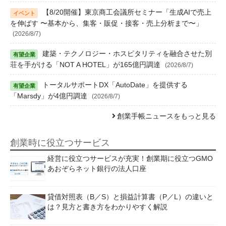
【8/20開催】東京商工会議所セミナー「生成AIで売上
を伸ばす 〜基本から、集客・販促・接客・売上分析まで〜」
(2026/8/7)
建築・テクノロジー・ホスピタリティを融合させた別
荘を手がける「NOT A HOTEL」が165億円調達
(2026/8/7)
トータルサポートDX「AutoDate」を提供する
「Marsdy」が4億円調達
(2026/8/7)
創業手帳ニュースをもっと見る
創業時に役立つサービス
経営に役立つサービスが充実！創業期に役立つGMO
あおぞらネット銀行の法人口座
貸借対照表（B／S）と損益計算書（P／L）の違いと
は？見方と書き方をわかりやすく解説