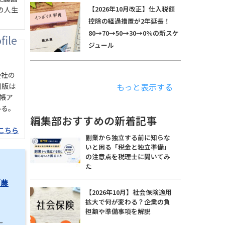
【2026年10月改正】仕入税額
の人生
控除の経過措置が2年延長！
80→70→50→30→0%の新スケ
ジュール
会社の
もっと表示する
刷版は
手帳ア
いる。
編集部おすすめの新着記事
こちら
副業から独立する前に知らな
いと困る「税金と独立準備」
の注意点を税理士に聞いてみ
た
「農
【2026年10月】社会保険適用
拡大で何が変わる？企業の負
担額や準備事項を解説
に