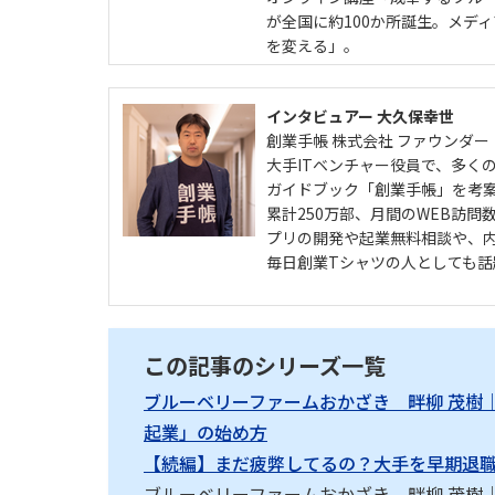
が全国に約100か所誕生。メデ
を変える」。
インタビュアー 大久保幸世
創業手帳 株式会社 ファウンダー
大手ITベンチャー役員で、多く
ガイドブック「創業手帳」を考
累計250万部、月間のWEB訪問
プリの開発や起業無料相談や、
毎日創業Tシャツの人としても話
この記事のシリーズ一覧
ブルーベリーファームおかざき 畔柳 茂樹｜
起業」の始め方
【続編】まだ疲弊してるの？大手を早期退職
ブルーベリーファームおかざき 畔柳 茂樹