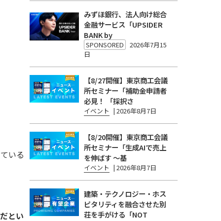
みずほ銀行、法人向け総合
金融サービス「UPSIDER
BANK by
SPONSORED
2026年7月15
日
【8/27開催】東京商工会議
所セミナー「補助金申請者
必見！ 「採択さ
イベント
|
2026年8月7日
【8/20開催】東京商工会議
所セミナー「生成AIで売上
っている
を伸ばす 〜基
イベント
|
2026年8月7日
建築・テクノロジー・ホス
ピタリティを融合させた別
荘を手がける「NOT
だとい