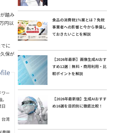
歩が踏み
食品の消費税1％案とは？免税
0万円以
事業者への影響と今から準備し
ておきたいことを解説
までに
大久保が
【2026年最新】画像生成AIおす
すめ12選｜無料・商用利用・比
較ポイントを解説
ドワー
【2026年最新版】生成AIおすす
設。
め16選を目的別に徹底比較！
業日
、台湾
光農園