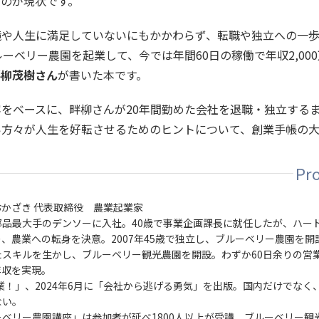
のが現状です。
境や人生に満足していないにもかかわらず、転職や独立への一
ーベリー農園を起業して、今では年間60日の稼働で年収2,00
畔柳茂樹さん
が書いた本です。
容をベースに、畔柳さんが20年間勤めた会社を退職・独立する
い方々が人生を好転させるためのヒントについて、創業手帳の
かざき 代表取締役 農業起業家
品最大手のデンソーに入社。40歳で事業企画課長に就任したが、ハー
、農業への転身を決意。2007年45歳で独立し、ブルーベリー農園を開
スキルを生かし、ブルーベリー観光農園を開設。わずか60日余りの営
年収を実現。
起業！」、2024年6月に「会社から逃げる勇気」を出版。国内だけでなく
ない。
ベリー農園講座」は参加者が延べ1800人以上が受講、ブルーベリー観