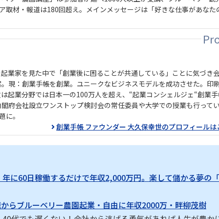
ィア取材・報道は180回超え。メインメッセージは「好きな仕事があなた
の起業家を見た中で「創業後に困ることが共通している」ことに気づき
案。現：創業手帳を創業。ユニークなビジネスモデルを成功させた。印
数は起業分野では日本一の100万人を超え、“起業コンシェルジェ“創業
内閣府会社設立ワンストップ検討会の常任委員や大学での授業も行って
題に。
創業手帳 ファウンダー 大久保幸世のプロフィールは
年に60日稼働するだけで年収2,000万円。楽して儲かる夢の
からブルーベリー農園起業・自由に年収2000万・畔柳茂樹
｜40代でも遅くない！会社から逃げる勇気があれば人生が豊か