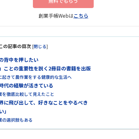
無料でもらう
創業手帳Webは
こちら
この記事の目次
[
閉じる
]
の背中を押したい
」ことの重要性を説く2冊目の書籍を出版
に起きて農作業をする健康的な生活へ
時代の経験が活きている
業を徹底比較して見えたこと
界に飛び出して、好きなことをやるべき
い」
業の選択肢もある