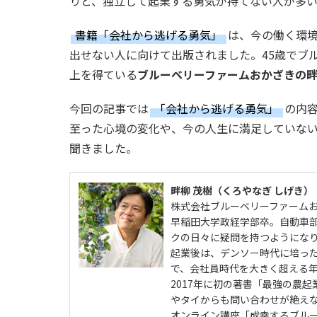
りと、独立して起業する勇気が持てない人が多い
書籍「会社から逃げる勇気」
は、今の働く環
出せない人に向けて出版されました。45歳でブル
上を得ている
ブルーベリーファームおかざきの
今回の記事では
「会社から逃げる勇気」
の内
至った心境の変化や、今の人生に満足していな
聞きました。
畔柳 茂樹（くろやなぎ しげき）
株式会社ブルーベリーファームお
早稲田大学政経学部卒。自動車部
クの日々に疑問を持つようになり
起業後は、デンソー時代に培った
で、会社員時代を大きく超える
2017年に初の著書「最強の農
やタイからも問い合わせが絶え
オンライン講座「成幸するブルー