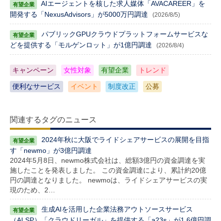
AIエージェントを核した求人媒体「AVACAREER」を
開発する「NexusAdvisors」が5000万円調達
(2026/8/5)
パブリックGPUクラウドプラットフォームサービスな
どを提供する「モルゲンロット」が1億円調達
(2026/8/4)
キャンペーン
女性対象
有望企業
トレンド
便利なサービス
イベント
制度改正
公募
関連するタグのニュース
2024年秋に大阪でライドシェアサービスの展開を目指
す「newmo」が3億円調達
2024年5月8日、newmo株式会社は、総額3億円の資金調達を実
施したことを発表しました。 この資金調達により、累計約20億
円の調達となりました。 newmoは、ライドシェアサービスの実
現のため、2…
生成AIを活用した企業法務アウトソースサービス
（ALSP）「クラウドリーガル」を提供する「a23s」が1.6億円調