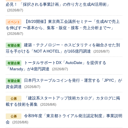
必見！ 「採択される事業計画」の作り方と生成AI活用術」
(2026/8/7)
【8/20開催】東京商工会議所セミナー「生成AIで売上
を伸ばす 〜基本から、集客・販促・接客・売上分析まで〜」
(2026/8/7)
建築・テクノロジー・ホスピタリティを融合させた別
荘を手がける「NOT A HOTEL」が165億円調達
(2026/8/7)
トータルサポートDX「AutoDate」を提供する
「Marsdy」が4億円調達
(2026/8/7)
日本円ステーブルコインを発行・運営する「JPYC」が
資金調達
(2026/8/7)
「建設系スタートアップ技術カタログ」カタログに掲
載する技術を募集
(2026/8/6)
令和9年度「東京都トライアル発注認定制度」事業説明
会
(2026/8/6)