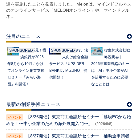
達を実施したことを発表しました。 Melonは、マインドフルネス
のオンラインサービス「MELONオンライン」や、マインドフル
ネ…
注目のニュース
起業家必見！横
みずほ銀行、法
弥生株式会社戦
SPONSORED
SPONSORED
浜銀行が2026
人向け総合金融
略説明会｜
年8月から10月にかけ
サービス「UPSIDER
2026年事業戦略のキー
てオンライン創業支援
BANK by MIZUHO」提
は「AI」中小企業がAI
セミナー「みらい海
供開始！
を活用するために必要
図」を開催！
なこととは
最新の創業手帳ニュース
【8/26開催】東京商工会議所セミナー「越境ECから始
める！〜中小企業のための海外展開入門〜」
(2026/8/8)
【8/27開催】東京商工会議所セミナー「補助金申請者