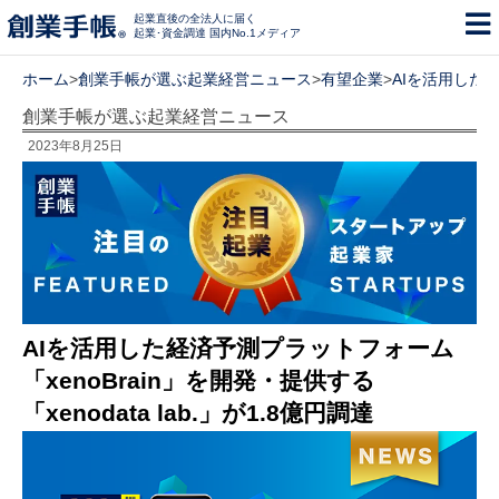
起業直後の全法人に届く
起業･資金調達 国内No.1メディア
ホーム
>
創業手帳が選ぶ起業経営ニュース
>
有望企業
>
AIを活用した経
創業手帳が選ぶ起業経営ニュース
2023年8月25日
AIを活用した経済予測プラットフォーム
「xenoBrain」を開発・提供する
「xenodata lab.」が1.8億円調達