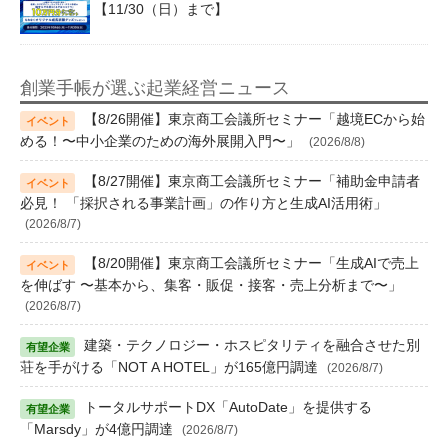
【11/30（日）まで】
創業手帳が選ぶ起業経営ニュース
【8/26開催】東京商工会議所セミナー「越境ECから始
める！〜中小企業のための海外展開入門〜」
(2026/8/8)
【8/27開催】東京商工会議所セミナー「補助金申請者
必見！ 「採択される事業計画」の作り方と生成AI活用術」
(2026/8/7)
【8/20開催】東京商工会議所セミナー「生成AIで売上
を伸ばす 〜基本から、集客・販促・接客・売上分析まで〜」
(2026/8/7)
建築・テクノロジー・ホスピタリティを融合させた別
荘を手がける「NOT A HOTEL」が165億円調達
(2026/8/7)
トータルサポートDX「AutoDate」を提供する
「Marsdy」が4億円調達
(2026/8/7)