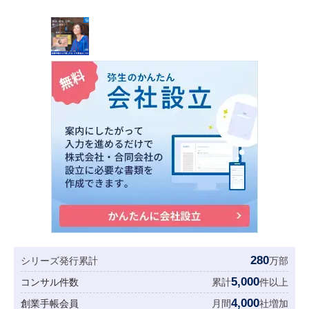
280
シリーズ発行累計
万部
5,000
コンサル件数
累計
件以上
4,000
創業手帳会員
月間
社増加