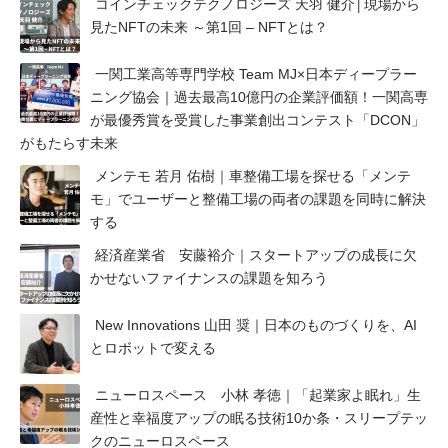
コインチェックテクノロジーズ 天羽 健介│現場から
見たNFTの未来 ～第1回 – NFTとは？
⼀関⼯業⾼等専⾨学校 Team MJ×日本ディープラー
ニング協会｜過去最高10億円の企業評価額！一関高専
が最優秀賞を受賞した事業創出コンテスト「DCON」
がもたらす未来
メンテモ 若月 佑樹｜車整備工場を探せる「メンテ
モ」でユーザーと整備工場の両者の課題を同時に解決
する
経済産業省 安藤裕介｜スタートアップの成長に欠
かせないファイナンスの課題を知ろう
New Innovations 山田 奨｜日本のものづくりを、AI
とロボットで変える
ニューロスペース 小林 孝徳｜「起業家よ眠れ」生
産性と幸福度アップの眠る技術10か条・スリープテッ
クのニューロスペース