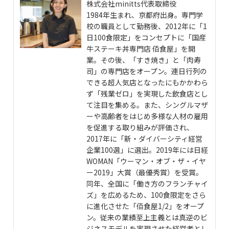
株式会社minitts代表取締役
1984年生まれ、京都府出身。専門学
校の職員として勤務後、2012年に「1
日100食限定」をコンセプトに「国産
牛ステーキ丼専門店 佰食屋」を開
業。その後、「すき焼き」と「肉寿
司」の専門店をオープン。連日行列の
できる超人気店となったにもかかわら
ず「残業ゼロ」を実現した飲食店とし
て注目を集める。また、シングルマザ
ーや高齢者をはじめ多様な人材の雇用
を促進する取り組みが評価され、
2017年に「新・ダイバーシティ経営
企業100選」に選出。2019年には日経
WOMAN「ウーマン・オブ・ザ・イヤ
ー2019」大賞（最優秀賞）を受賞。
同年、全国に「働き方のフランチャイ
ズ」を広めるため、100食限定をさら
に進化させた「佰食屋1/2」をオープ
ン。従来の業績至上主義とは真逆のビ
ジネスモデルを実現させた経営者とし