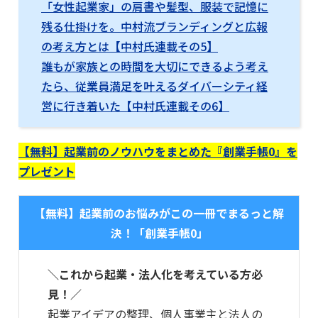
「女性起業家」の肩書や髪型、服装で記憶に
残る仕掛けを。中村流ブランディングと広報
の考え方とは【中村氏連載その5】
誰もが家族との時間を大切にできるよう考え
たら、従業員満足を叶えるダイバーシティ経
営に行き着いた【中村氏連載その6】
【無料】起業前のノウハウをまとめた『創業手帳0』を
プレゼント
【無料】起業前のお悩みがこの一冊でまるっと解
決！「創業手帳0」
＼これから起業・法人化を考えている方必
見！／
起業アイデアの整理、個人事業主と法人の