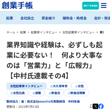
無料で会員登録
起業
会社設立
資金繰り
補助金・助成金
会計・税
ホーム
>
起業
>
起業家インタビュー
>
女性起業家インタビュー
>
業界知
業界知識や経験は、必ずしも起
業に必要ない！ 何より大事な
のは「営業力」と「広報力」
【中村氏連載その4】
女性起業家インタビュー
大久保幸世
女性
女性社長
連載
飲食店
飲食店開業
取材協力：者：株式会社minitts代表取締役 中村朱美
更新日：
2023年7月13日