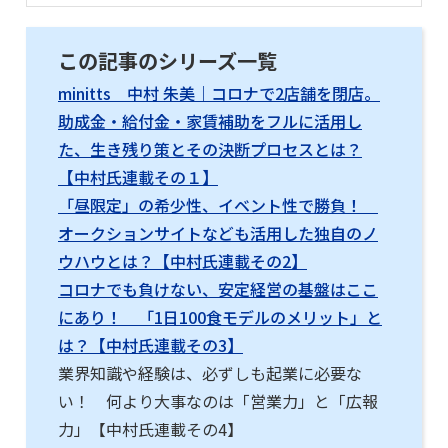
この記事のシリーズ一覧
minitts 中村 朱美｜コロナで2店舗を閉店。
助成金・給付金・家賃補助をフルに活用し
た、生き残り策とその決断プロセスとは？
【中村氏連載その１】
「昼限定」の希少性、イベント性で勝負！
オークションサイトなども活用した独自のノ
ウハウとは？【中村氏連載その2】
コロナでも負けない、安定経営の基盤はここ
にあり！ 「1日100食モデルのメリット」と
は？【中村氏連載その3】
業界知識や経験は、必ずしも起業に必要な
い！ 何より大事なのは「営業力」と「広報
力」【中村氏連載その4】