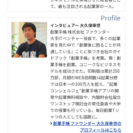
て、最も注目される起業家の一人。
インタビュアー 大久保幸世
創業手帳 株式会社 ファウンダー
大手ITベンチャー役員で、多くの起業
家を見た中で「創業後に困ることが共
通している」ことに気づき会社のガイ
ドブック「創業手帳」を考案。現：創
業手帳を創業。ユニークなビジネスモ
デルを成功させた。印刷版は累計250
万部、月間のWEB訪問数は起業分野
では日本一の100万人を超え、“起業
コンシェルジェ“創業手帳アプリの開
発や起業無料相談や、内閣府会社設立
ワンストップ検討会の常任委員や大学
での授業も行っている。毎日創業Tシ
ャツの人としても話題に。
創業手帳 ファウンダー 大久保幸世の
プロフィールはこちら