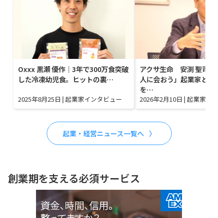
Oxxx 黒瀬 優作｜3年で300万食突破
アクサ生命 安渕 聖司｜
した冷凍幼児食。ヒットの裏…
人に会おう」起業家と投
を…
2025年8月25日
|
起業家インタビュー
2026年2月10日
|
起業家イ
起業・経営ニュース一覧へ
創業期を支える必須サービス