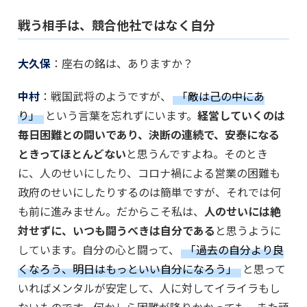
戦う相手は、競合他社ではなく自分
大久保
：座右の銘は、ありますか？
中村
：戦国武将のようですが、
「敵は己の中にあ
り」
という言葉を忘れずにいます。
経営していくのは
毎日困難との闘いであり、決断の連続で、安泰になる
ときってほとんどない
と思うんですよね。そのとき
に、人のせいにしたり、コロナ禍による営業の困難も
政府のせいにしたりするのは簡単ですが、それでは何
も前に進みません。だからこそ私は、
人のせいには絶
対せずに、いつも闘うべきは自分である
と思うように
しています。自分の心と闘って、
「過去の自分より良
くなろう、明日はもっといい自分になろう」
と思って
いればメンタルが安定して、人に対してイライラもし
ないものです。何かしら困難が降りかかっても、また頑