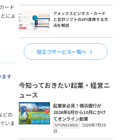
なカード
アメックスビジネス・カード
ことによ
と会計ソフトのAPI連携する方
法を解説
役立つサービス一覧へ
います
今知っておきたい起業・経営ニ
ュース
起業家必見！横浜銀行が
2026年8月から10月にかけ
Sなどの
てオンライン創業
っていま
SPONSORED
2026年7月29
日