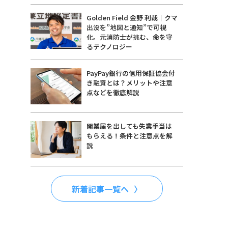
Golden Field 金野 利哉｜クマ
出没を”地図と通知”で可視
化。元消防士が挑む、命を守
るテクノロジー
PayPay銀行の信用保証協会付
き融資とは？メリットや注意
点などを徹底解説
開業届を出しても失業手当は
もらえる！条件と注意点を解
説
新着記事一覧へ
。