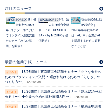
注目のニュース
起業家必見！横
みずほ銀行、法
弥生株式会社戦
SPONSORED
SPONSORED
浜銀行が2026
人向け総合金融
略説明会｜
年8月から10月にかけ
サービス「UPSIDER
2026年事業戦略のキー
てオンライン創業支援
BANK by MIZUHO」提
は「AI」中小企業がAI
セミナー「みらい海
供開始！
を活用するために必要
図」を開催！
なこととは
最新の創業手帳ニュース
【8/26開催】東京商工会議所セミナー「小さな会社の
ためのブランディング入門 〜選ばれ続けるための「らしさ」の
つくり方〜」
(2026/8/9)
【8/26開催】東京商工会議所セミナー「越境ECから始
める！〜中小企業のための海外展開入門〜」
(2026/8/8)
【8/27開催】東京商工会議所セミナー「補助金申請者