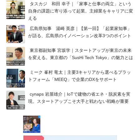
タスカジ 和田 幸子｜「家事と仕事の両立」という
自身の課題に寄り添って起業。主婦業をキャリアに変
える
広島県知事 湯崎 英彦｜【第一回】「起業家知事」
が語る、広島県のイノベーション改革3つのポイント
東京都副知事 宮坂学｜スタートアップが東京の未来
を変える。東京都の「SusHi Tech Tokyo」の魅力とは
ミーク 峯村 竜太｜主要3キャリアから選べるプラッ
トフォーム「MEEQ」で企業のDXをサポート
cynaps 岩屋雄介｜IoTで建物の省エネ・脱炭素を実
現。スタートアップこそ大手と戦わない戦略が重要