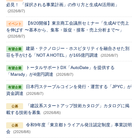
必見！ 「採択される事業計画」の作り方と生成AI活用術」
(2026/8/7)
【8/20開催】東京商工会議所セミナー「生成AIで売上
を伸ばす 〜基本から、集客・販促・接客・売上分析まで〜」
(2026/8/7)
建築・テクノロジー・ホスピタリティを融合させた別
荘を手がける「NOT A HOTEL」が165億円調達
(2026/8/7)
トータルサポートDX「AutoDate」を提供する
「Marsdy」が4億円調達
(2026/8/7)
日本円ステーブルコインを発行・運営する「JPYC」が
資金調達
(2026/8/7)
「建設系スタートアップ技術カタログ」カタログに掲
載する技術を募集
(2026/8/6)
令和9年度「東京都トライアル発注認定制度」事業説明
会
(2026/8/6)