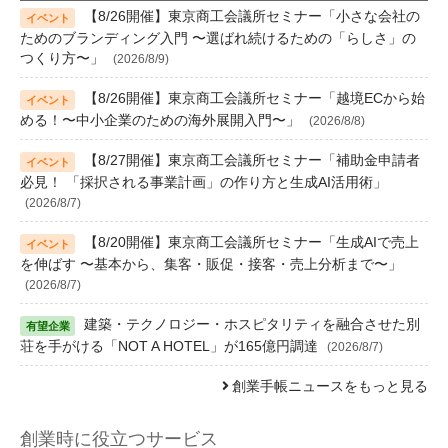
【8/26開催】東京商工会議所セミナー「小さな会社の
ためのブランディング入門 〜選ばれ続けるための「らしさ」の
つくり方〜」
(2026/8/9)
【8/26開催】東京商工会議所セミナー「越境ECから始
める！〜中小企業のための海外展開入門〜」
(2026/8/8)
【8/27開催】東京商工会議所セミナー「補助金申請者
必見！ 「採択される事業計画」の作り方と生成AI活用術」
(2026/8/7)
【8/20開催】東京商工会議所セミナー「生成AIで売上
を伸ばす 〜基本から、集客・販促・接客・売上分析まで〜」
(2026/8/7)
建築・テクノロジー・ホスピタリティを融合させた別
荘を手がける「NOT A HOTEL」が165億円調達
(2026/8/7)
創業手帳ニュースをもっと見る
創業時に役立つサービス