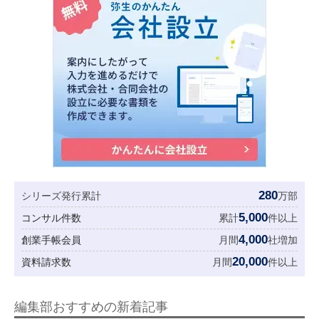
280
シリーズ発行累計
万部
5,000
コンサル件数
累計
件以上
4,000
創業手帳会員
月間
社増加
20,000
資料請求数
月間
件以上
編集部おすすめの新着記事