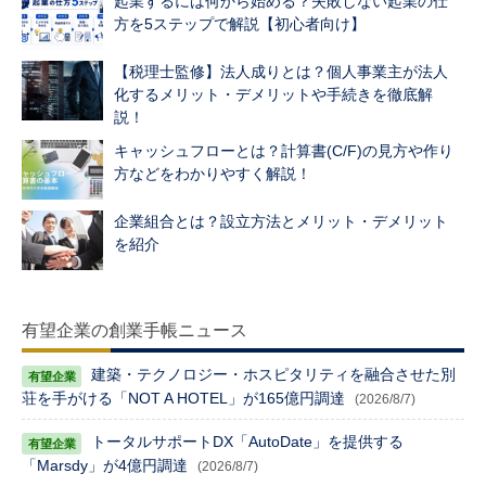
起業するには何から始める？失敗しない起業の仕
方を5ステップで解説【初心者向け】
【税理士監修】法人成りとは？個人事業主が法人
化するメリット・デメリットや手続きを徹底解
説！
キャッシュフローとは？計算書(C/F)の見方や作り
方などをわかりやすく解説！
企業組合とは？設立方法とメリット・デメリット
を紹介
有望企業の創業手帳ニュース
建築・テクノロジー・ホスピタリティを融合させた別
荘を手がける「NOT A HOTEL」が165億円調達
(2026/8/7)
トータルサポートDX「AutoDate」を提供する
「Marsdy」が4億円調達
(2026/8/7)