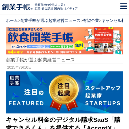
起業直後の全法人に届く
起業･資金調達 国内No.1メディア
ホーム
>
創業手帳が選ぶ起業経営ニュース
>
有望企業
>
キャンセル料金
創業手帳が選ぶ起業経営ニュース
2025年7月16日
キャンセル料金のデジタル請求SaaS「請
求できるくん」を提供する「AccordX」