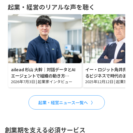
起業・経営のリアルな声を聴く
ailead 杉山 大幹｜対話データとAI
イー・ロジット角井亮一
エージェントで組織の動き方…
るビジネスで時代の波に
2026年7月3日
|
起業家インタビュー
2025年12月12日
|
起業家イ
起業・経営ニュース一覧へ
創業期を支える必須サービス