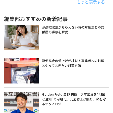
もっと表示する
編集部おすすめの新着記事
源泉徴収票がもらえない時の対処法と不交
付届の手順を解説
郵便料金の値上げが検討！事業者への影響
とやっておきたい対策方法
Golden Field 金野 利哉｜クマ出没を”地図
と通知”で可視化。元消防士が挑む、命を守
るテクノロジー