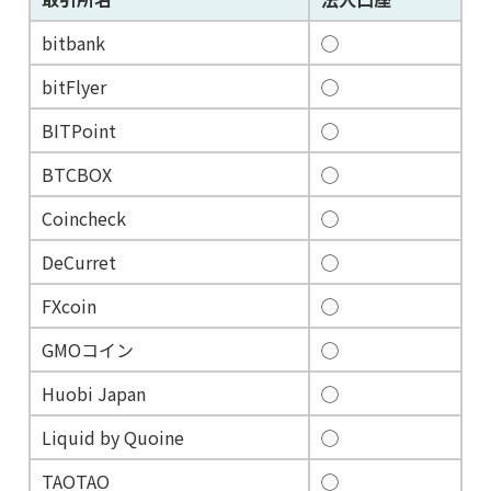
bitbank
◯
bitFlyer
◯
BITPoint
◯
BTCBOX
◯
Coincheck
◯
DeCurret
◯
FXcoin
◯
GMOコイン
◯
Huobi Japan
◯
Liquid by Quoine
◯
TAOTAO
◯