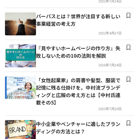
2022年7月14日
パーパスとは？世界が注目する新しい
事業経営の考え方
2022年4月27日
『見やすいホームページの作り方』失
敗しないための10の法則を解説
2026年7月24日
「女性起業家」の肩書や髪型、服装で
記憶に残る仕掛けを。中村流ブランデ
ィングと広報の考え方とは【中村氏連
載その5】
2023年7月20日
中小企業やベンチャーに適したブラン
ディングの方法とは？