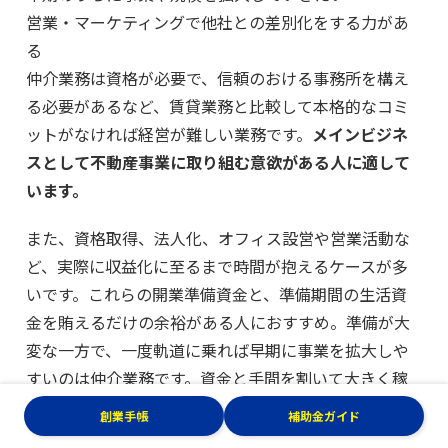
営業・マーケティングで他社との差別化をする力があ
る
仲介業務は資格が必要で、信頼のおける事務所を構え
る必要があるなど、賃貸業務と比較して本格的なコミ
ットがなければ経営が難しい業務です。
メインビジネ
スとして不動産事業に取り組む意欲がある人に適して
います。
また、資格取得、法人化、オフィス設営や営業活動な
ど、実際に収益化に至るまで時間が抱えるケースが多
いです。これらの開業準備資金と、準備期間の生活資
金を賄えるだけの余裕がある人におすすめ。準備が大
変な一方で、一度軌道に乗れば早期に事業を拡大しや
すいのは仲介業務です。資金と手間を割いて大きく稼
ぎたいという意向がある人には適しています。
創業手帳
補助金ガイド