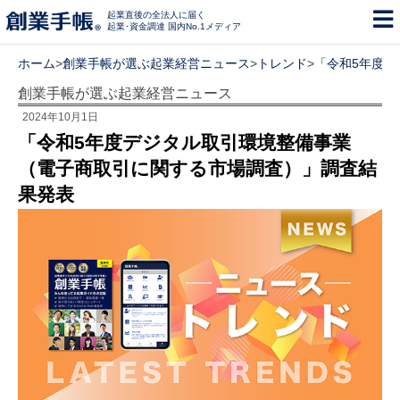
起業直後の全法人に届く
起業･資金調達 国内No.1メディア
ホーム
>
創業手帳が選ぶ起業経営ニュース
>
トレンド
>
「令和5年度
創業手帳が選ぶ起業経営ニュース
2024年10月1日
「令和5年度デジタル取引環境整備事業
（電子商取引に関する市場調査）」調査結
果発表