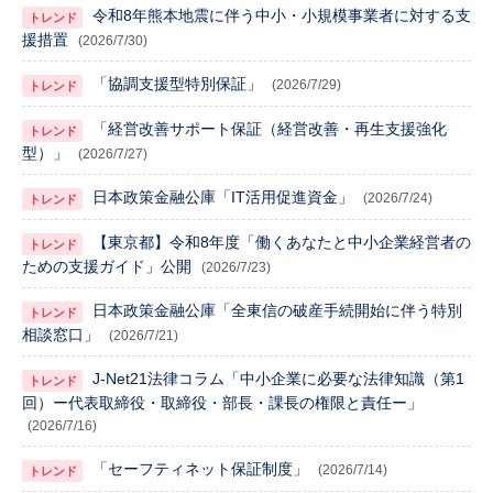
令和8年熊本地震に伴う中小・小規模事業者に対する支
援措置
(2026/7/30)
「協調支援型特別保証」
(2026/7/29)
「経営改善サポート保証（経営改善・再生支援強化
型）」
(2026/7/27)
日本政策金融公庫「IT活用促進資金」
(2026/7/24)
【東京都】令和8年度「働くあなたと中小企業経営者の
ための支援ガイド」公開
(2026/7/23)
日本政策金融公庫「全東信の破産手続開始に伴う特別
相談窓口」
(2026/7/21)
J-Net21法律コラム「中小企業に必要な法律知識（第1
回）ー代表取締役・取締役・部長・課長の権限と責任ー」
(2026/7/16)
「セーフティネット保証制度」
(2026/7/14)