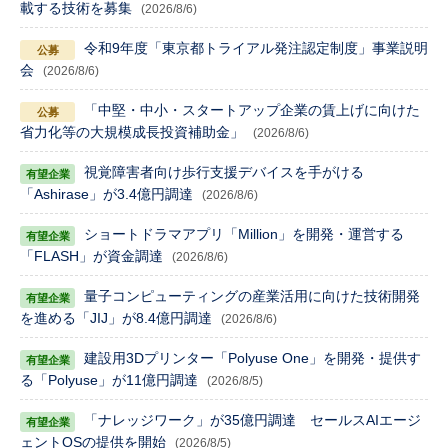
載する技術を募集
(2026/8/6)
令和9年度「東京都トライアル発注認定制度」事業説明
会
(2026/8/6)
「中堅・中小・スタートアップ企業の賃上げに向けた
省力化等の大規模成長投資補助金」
(2026/8/6)
視覚障害者向け歩行支援デバイスを手がける
「Ashirase」が3.4億円調達
(2026/8/6)
ショートドラマアプリ「Million」を開発・運営する
「FLASH」が資金調達
(2026/8/6)
量子コンピューティングの産業活用に向けた技術開発
を進める「JIJ」が8.4億円調達
(2026/8/6)
建設用3Dプリンター「Polyuse One」を開発・提供す
る「Polyuse」が11億円調達
(2026/8/5)
「ナレッジワーク」が35億円調達 セールスAIエージ
ェントOSの提供を開始
(2026/8/5)