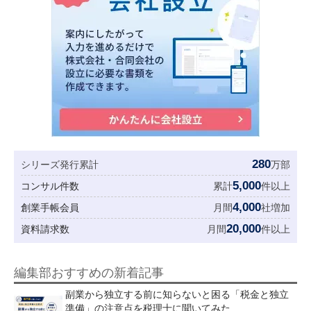
280
シリーズ発行累計
万部
5,000
コンサル件数
累計
件以上
4,000
創業手帳会員
月間
社増加
20,000
資料請求数
月間
件以上
編集部おすすめの新着記事
副業から独立する前に知らないと困る「税金と独立
準備」の注意点を税理士に聞いてみた