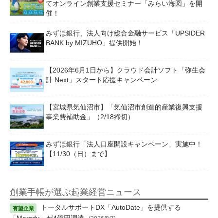
てオンライン創業支援セミナー「みらい海図」を開
催！
みずほ銀行、法人向け総合金融サービス「UPSIDER
BANK by MIZUHO」提供開始！
【2026年6月1日から】クラウド会計ソフト「弥生会
計 Next」スタート応援キャンペーン
【宮城県気仙沼市】「気仙沼市創造的産業復興支援
事業費補助金」（2/18締切）
みずほ銀行「法人口座開設キャンペーン」実施中！
【11/30（日）まで】
創業手帳が選ぶ起業経営ニュース
トータルサポートDX「AutoDate」を提供する
「Marsdy」が4億円調達