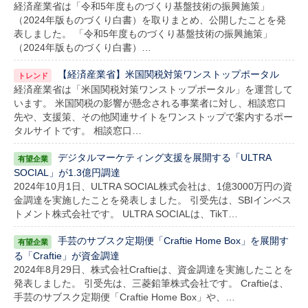
経済産業省は「令和5年度ものづくり基盤技術の振興施策」
（2024年版ものづくり白書）を取りまとめ、公開したことを発
表しました。 「令和5年度ものづくり基盤技術の振興施策」
（2024年版ものづくり白書）…
【経済産業省】米国関税対策ワンストップポータル
経済産業省は「米国関税対策ワンストップポータル」を運営して
います。 米国関税の影響が懸念される事業者に対し、相談窓口
先や、支援策、その他関連サイトをワンストップで案内するポー
タルサイトです。 相談窓口…
デジタルマーケティング支援を展開する「ULTRA
SOCIAL」が1.3億円調達
2024年10月1日、ULTRA SOCIAL株式会社は、1億3000万円の資
金調達を実施したことを発表しました。 引受先は、SBIインベス
トメント株式会社です。 ULTRA SOCIALは、TikT…
手芸のサブスク定期便「Craftie Home Box」を展開す
る「Craftie」が資金調達
2024年8月29日、株式会社Craftieは、資金調達を実施したことを
発表しました。 引受先は、三菱鉛筆株式会社です。 Craftieは、
手芸のサブスク定期便「Craftie Home Box」や、…