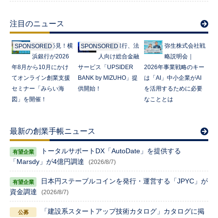
注目のニュース
起業家必見！横
みずほ銀行、法
弥生株式会社戦
SPONSORED
SPONSORED
浜銀行が2026
人向け総合金融
略説明会｜
年8月から10月にかけ
サービス「UPSIDER
2026年事業戦略のキー
てオンライン創業支援
BANK by MIZUHO」提
は「AI」中小企業がAI
セミナー「みらい海
供開始！
を活用するために必要
図」を開催！
なこととは
最新の創業手帳ニュース
トータルサポートDX「AutoDate」を提供する
「Marsdy」が4億円調達
(2026/8/7)
日本円ステーブルコインを発行・運営する「JPYC」が
資金調達
(2026/8/7)
「建設系スタートアップ技術カタログ」カタログに掲