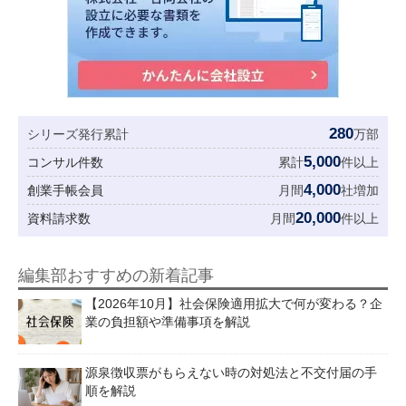
280
シリーズ発行累計
万部
5,000
コンサル件数
累計
件以上
4,000
創業手帳会員
月間
社増加
20,000
資料請求数
月間
件以上
編集部おすすめの新着記事
【2026年10月】社会保険適用拡大で何が変わる？企
業の負担額や準備事項を解説
源泉徴収票がもらえない時の対処法と不交付届の手
順を解説