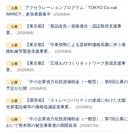
アクセラレーションプログラム「TOKYO Co-cial
IMPACT」参加者募集中
(2026/8/4)
【東京都】「製品改良／規格適合・認証取得支援事
業」
(2026/8/4)
【東京都】「中東情勢による原材料価格高騰に伴う価
格転嫁等緊急支援事業」
(2026/8/3)
【東京都】「広域ものづくりネットワーク形成支援事
業」
(2026/8/3)
「中小企業省力化投資補助金（一般型）」第8回公募の
予定が公開
(2026/8/3)
【環境省】「ストレージパリティの達成に向けた太陽
光発電設備等の価格低減促進事業」
(2026/8/1)
「中小企業省力化投資補助金（一般型）」第7回公募に
おいて熊本県の被災事業者の期限延長
(2026/7/31)