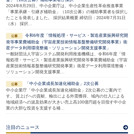
2024年8月29日、中小企業庁は、中小企業生産性革命推進事業
「事業承継・引継ぎ補助金」（10次公募）の補助事業者を採択し
たことを発表しました。 採択結果概要 締切日：2024年7月31日
（水） 採択…
令和6年度「情報処理・サービス・製造産業振興研究開
発等事業費補助金（宇宙産業技術情報基盤整備研究開発事業）衛
星データ利用環境整備・ソリューション開発支援事業」
一般財団法人宇宙システム開発利用推進機構は、令和6年度「情
報処理・サービス・製造産業振興研究開発等事業費補助金（宇宙
産業技術情報基盤整備研究開発事業）衛星データ利用環境整備・
ソリューション開発支援事業…
「中小企業成長加速化補助金」2次公募
中小企業庁「中小企業成長加速化補助金」2次公募のご案内で
す。 賃上げへの貢献、輸出による外需獲得、域内の仕入による
地域経済への波及効果が大きい売上高100億円超を目指す中小企
業の大胆な投資を支援する補…
注目のニュース