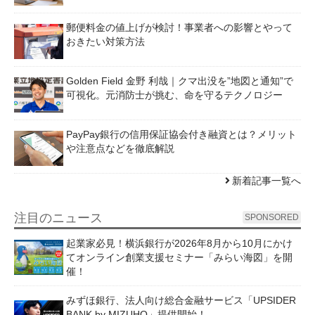
郵便料金の値上げが検討！事業者への影響とやって
おきたい対策方法
Golden Field 金野 利哉｜クマ出没を”地図と通知”で
可視化。元消防士が挑む、命を守るテクノロジー
PayPay銀行の信用保証協会付き融資とは？メリット
や注意点などを徹底解説
新着記事一覧へ
注目のニュース
SPONSORED
起業家必見！横浜銀行が2026年8月から10月にかけ
てオンライン創業支援セミナー「みらい海図」を開
催！
みずほ銀行、法人向け総合金融サービス「UPSIDER
BANK by MIZUHO」提供開始！