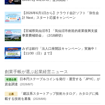
【2026年6月1日から】クラウド会計ソフト「弥生会
計 Next」スタート応援キャンペーン
【宮城県気仙沼市】「気仙沼市創造的産業復興支援
事業費補助金」（2/18締切）
みずほ銀行「法人口座開設キャンペーン」実施中！
【11/30（日）まで】
創業手帳が選ぶ起業経営ニュース
日本円ステーブルコインを発行・運営する「JPYC」が
資金調達
(2026/8/7)
「建設系スタートアップ技術カタログ」カタログに掲
載する技術を募集
(2026/8/6)