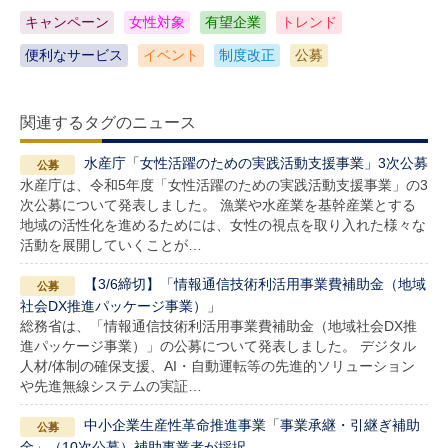
キャンペーン
女性対象
有望企業
トレンド
便利なサービス
イベント
制度改正
公募
関連するタグのニュース
水産庁「女性活躍のための実践活動支援事業」3次公募
水産庁は、令和5年度「女性活躍のための実践活動支援事業」の3
次公募について発表しました。 漁業や水産業を基幹産業とする
地域の活性化を進めるためには、女性の視点を取り入れた様々な
活動を展開していくことが…
【3/6締切】「情報通信技術利活用事業費補助金（地域
社会DX推進パッケージ事業）」
総務省は、「情報通信技術利活用事業費補助金（地域社会DX推
進パッケージ事業）」の公募について発表しました。 デジタル
人材/体制の確保支援、AI・自動運転等の先進的ソリューション
や先進無線システムの実証…
中小企業生産性革命推進事業「事業承継・引継ぎ補助
金」（10次公募）補助事業者が採択