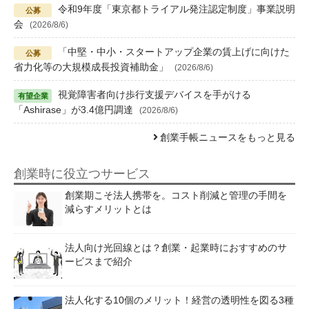
令和9年度「東京都トライアル発注認定制度」事業説明
会
(2026/8/6)
「中堅・中小・スタートアップ企業の賃上げに向けた
省力化等の大規模成長投資補助金」
(2026/8/6)
視覚障害者向け歩行支援デバイスを手がける
「Ashirase」が3.4億円調達
(2026/8/6)
創業手帳ニュースをもっと見る
創業時に役立つサービス
創業期こそ法人携帯を。コスト削減と管理の手間を
減らすメリットとは
法人向け光回線とは？創業・起業時におすすめのサ
ービスまで紹介
法人化する10個のメリット！経営の透明性を図る3種