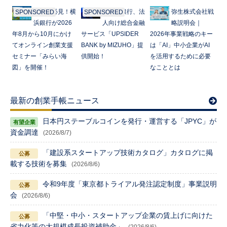
起業家必見！横
みずほ銀行、法
弥生株式会社戦
SPONSORED
SPONSORED
浜銀行が2026
人向け総合金融
略説明会｜
年8月から10月にかけ
サービス「UPSIDER
2026年事業戦略のキー
てオンライン創業支援
BANK by MIZUHO」提
は「AI」中小企業がAI
セミナー「みらい海
供開始！
を活用するために必要
図」を開催！
なこととは
最新の創業手帳ニュース
日本円ステーブルコインを発行・運営する「JPYC」が
資金調達
(2026/8/7)
「建設系スタートアップ技術カタログ」カタログに掲
載する技術を募集
(2026/8/6)
令和9年度「東京都トライアル発注認定制度」事業説明
会
(2026/8/6)
「中堅・中小・スタートアップ企業の賃上げに向けた
省力化等の大規模成長投資補助金」
(2026/8/6)