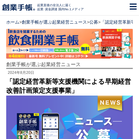
起業直後の全法人に届く
起業･資金調達 国内No.1メディア
ホーム
>
創業手帳が選ぶ起業経営ニュース
>
公募
>
「認定経営革新等
創業手帳が選ぶ起業経営ニュース
2024年8月20日
「認定経営革新等支援機関による早期経営
改善計画策定支援事業」