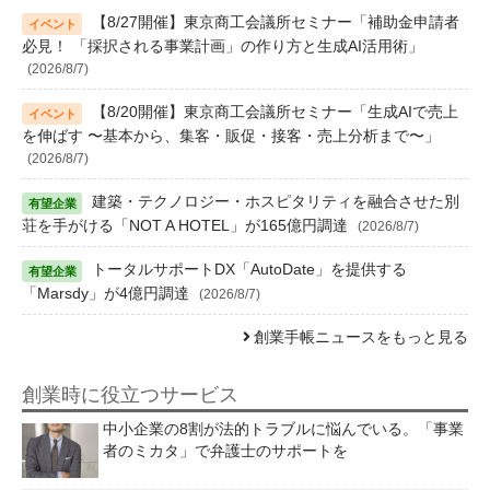
【8/27開催】東京商工会議所セミナー「補助金申請者
必見！ 「採択される事業計画」の作り方と生成AI活用術」
(2026/8/7)
【8/20開催】東京商工会議所セミナー「生成AIで売上
を伸ばす 〜基本から、集客・販促・接客・売上分析まで〜」
(2026/8/7)
建築・テクノロジー・ホスピタリティを融合させた別
荘を手がける「NOT A HOTEL」が165億円調達
(2026/8/7)
トータルサポートDX「AutoDate」を提供する
「Marsdy」が4億円調達
(2026/8/7)
創業手帳ニュースをもっと見る
創業時に役立つサービス
中小企業の8割が法的トラブルに悩んでいる。「事業
者のミカタ」で弁護士のサポートを