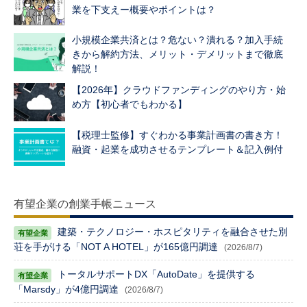
業を下支えー概要やポイントは？
小規模企業共済とは？危ない？潰れる？加入手続
きから解約方法、メリット・デメリットまで徹底
解説！
【2026年】クラウドファンディングのやり方・始
め方【初心者でもわかる】
【税理士監修】すぐわかる事業計画書の書き方！
融資・起業を成功させるテンプレート＆記入例付
有望企業の創業手帳ニュース
建築・テクノロジー・ホスピタリティを融合させた別
荘を手がける「NOT A HOTEL」が165億円調達
(2026/8/7)
トータルサポートDX「AutoDate」を提供する
「Marsdy」が4億円調達
(2026/8/7)