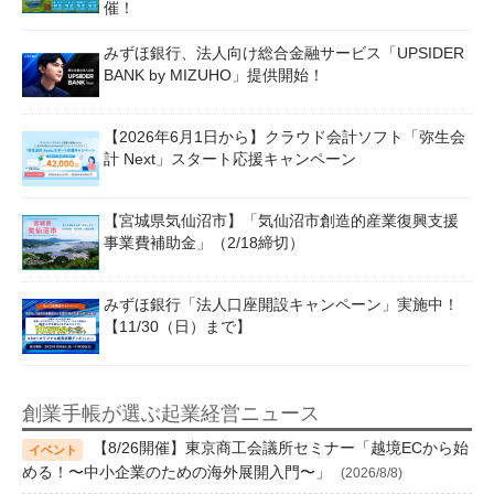
催！
みずほ銀行、法人向け総合金融サービス「UPSIDER
BANK by MIZUHO」提供開始！
【2026年6月1日から】クラウド会計ソフト「弥生会
計 Next」スタート応援キャンペーン
【宮城県気仙沼市】「気仙沼市創造的産業復興支援
事業費補助金」（2/18締切）
みずほ銀行「法人口座開設キャンペーン」実施中！
【11/30（日）まで】
創業手帳が選ぶ起業経営ニュース
【8/26開催】東京商工会議所セミナー「越境ECから始
める！〜中小企業のための海外展開入門〜」
(2026/8/8)