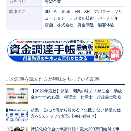
カテゴリ
有望企業
関連タグ
3D
AI
BtoB
VR
XR
アバター
ソリ
ューション
デジタル技術
バーチャル
店舗
株式会社
資金調達
顧客体験
この記事を読んだ方が興味をもっている記事
【2026年最新】起業・開業の味方！補助金・助成
金おすすめ15選｜税理士・社労士・行政書士監修
起業するには何から始める？失敗しない起業の仕
方を5ステップで解説【初心者向け】
持続化給付金の申請開始！最大200万円給付で事