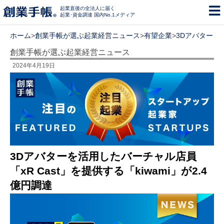
起業直後の全法人に届く
起業･資金調達 国内No.1メディア
ホーム
>
創業手帳が選ぶ起業経営ニュース
>
有望企業
>
3Dアバターを活
創業手帳が選ぶ起業経営ニュース
2024年4月19日
3Dアバターを活用したバーチャル店員
「xR Cast」を提供する「kiwami」が2.4
億円調達