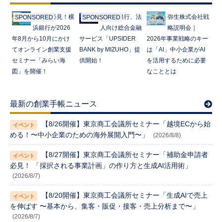
起業家必見！横
みずほ銀行、法
弥生株式会社戦
SPONSORED
SPONSORED
浜銀行が2026
人向け総合金融
略説明会｜
年8月から10月にかけ
サービス「UPSIDER
2026年事業戦略のキー
てオンライン創業支援
BANK by MIZUHO」提
は「AI」中小企業がAI
セミナー「みらい海
供開始！
を活用するために必要
図」を開催！
なこととは
最新の創業手帳ニュース
【8/26開催】東京商工会議所セミナー「越境ECから始
める！〜中小企業のための海外展開入門〜」
(2026/8/8)
【8/27開催】東京商工会議所セミナー「補助金申請者
必見！ 「採択される事業計画」の作り方と生成AI活用術」
(2026/8/7)
【8/20開催】東京商工会議所セミナー「生成AIで売上
を伸ばす 〜基本から、集客・販促・接客・売上分析まで〜」
(2026/8/7)