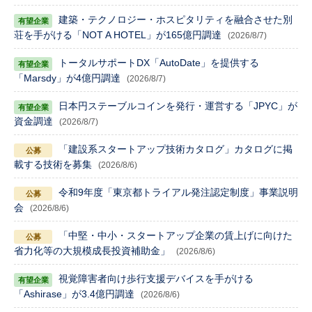
建築・テクノロジー・ホスピタリティを融合させた別
荘を手がける「NOT A HOTEL」が165億円調達
(2026/8/7)
トータルサポートDX「AutoDate」を提供する
「Marsdy」が4億円調達
(2026/8/7)
日本円ステーブルコインを発行・運営する「JPYC」が
資金調達
(2026/8/7)
「建設系スタートアップ技術カタログ」カタログに掲
載する技術を募集
(2026/8/6)
令和9年度「東京都トライアル発注認定制度」事業説明
会
(2026/8/6)
「中堅・中小・スタートアップ企業の賃上げに向けた
省力化等の大規模成長投資補助金」
(2026/8/6)
視覚障害者向け歩行支援デバイスを手がける
「Ashirase」が3.4億円調達
(2026/8/6)