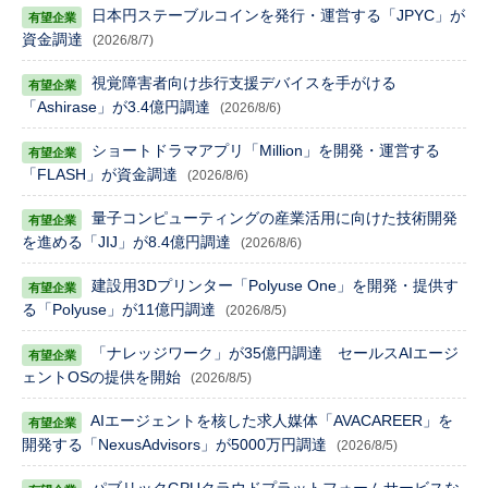
日本円ステーブルコインを発行・運営する「JPYC」が
資金調達
(2026/8/7)
視覚障害者向け歩行支援デバイスを手がける
「Ashirase」が3.4億円調達
(2026/8/6)
ショートドラマアプリ「Million」を開発・運営する
「FLASH」が資金調達
(2026/8/6)
量子コンピューティングの産業活用に向けた技術開発
を進める「JIJ」が8.4億円調達
(2026/8/6)
建設用3Dプリンター「Polyuse One」を開発・提供す
る「Polyuse」が11億円調達
(2026/8/5)
「ナレッジワーク」が35億円調達 セールスAIエージ
ェントOSの提供を開始
(2026/8/5)
AIエージェントを核した求人媒体「AVACAREER」を
開発する「NexusAdvisors」が5000万円調達
(2026/8/5)
パブリックGPUクラウドプラットフォームサービスな