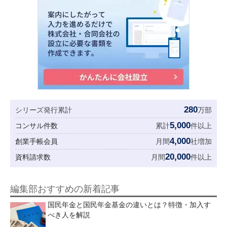
280
シリーズ発行累計
万部
5,000
コンサル件数
累計
件以上
4,000
創業手帳会員
月間
社増加
20,000
資料請求数
月間
件以上
編集部おすすめの新着記事
国民年金と国民年金基金の違いとは？特徴・加入す
べき人を解説