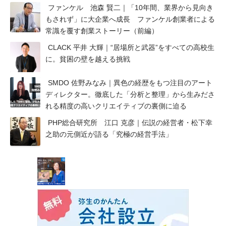
ファンケル 池森 賢二｜「10年間、業界から見向き
もされず」に大企業へ成長 ファンケル創業者による
常識を覆す創業ストーリー（前編）
CLACK 平井 大輝｜“居場所と武器”をすべての高校生
に。貧困の壁を越える挑戦
SMDO 佐野みなみ｜異色の経歴をもつ注目のアート
ディレクター。徹底した「分析と整理」から生みださ
れる精度の高いクリエイティブの裏側に迫る
PHP総合研究所 江口 克彦｜伝説の経営者・松下幸
之助の元側近が語る「究極の経営手法」