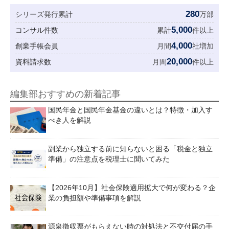
280
シリーズ発行累計
万部
5,000
コンサル件数
累計
件以上
4,000
創業手帳会員
月間
社増加
20,000
資料請求数
月間
件以上
編集部おすすめの新着記事
国民年金と国民年金基金の違いとは？特徴・加入す
べき人を解説
副業から独立する前に知らないと困る「税金と独立
準備」の注意点を税理士に聞いてみた
【2026年10月】社会保険適用拡大で何が変わる？企
業の負担額や準備事項を解説
源泉徴収票がもらえない時の対処法と不交付届の手