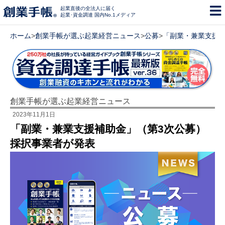
起業直後の全法人に届く
起業･資金調達 国内No.1メディア
ホーム
>
創業手帳が選ぶ起業経営ニュース
>
公募
>
「副業・兼業支援補
創業手帳が選ぶ起業経営ニュース
2023年11月1日
「副業・兼業支援補助金」（第3次公募）
採択事業者が発表