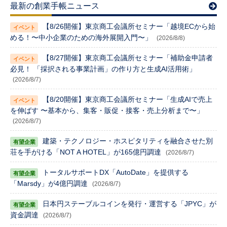
最新の創業手帳ニュース
【8/26開催】東京商工会議所セミナー「越境ECから始
める！〜中小企業のための海外展開入門〜」
(2026/8/8)
【8/27開催】東京商工会議所セミナー「補助金申請者
必見！ 「採択される事業計画」の作り方と生成AI活用術」
(2026/8/7)
【8/20開催】東京商工会議所セミナー「生成AIで売上
を伸ばす 〜基本から、集客・販促・接客・売上分析まで〜」
(2026/8/7)
建築・テクノロジー・ホスピタリティを融合させた別
荘を手がける「NOT A HOTEL」が165億円調達
(2026/8/7)
トータルサポートDX「AutoDate」を提供する
「Marsdy」が4億円調達
(2026/8/7)
日本円ステーブルコインを発行・運営する「JPYC」が
資金調達
(2026/8/7)