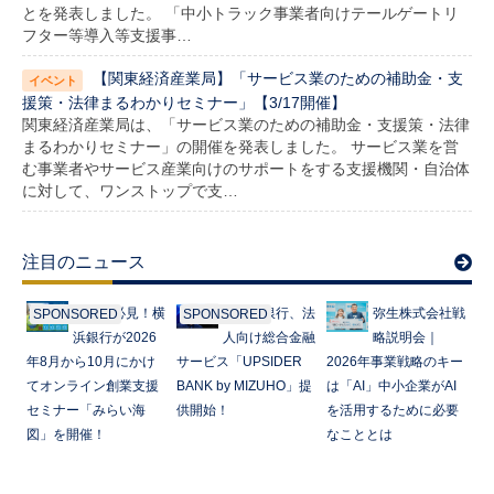
とを発表しました。 「中小トラック事業者向けテールゲートリ
フター等導入等支援事…
【関東経済産業局】「サービス業のための補助金・支
援策・法律まるわかりセミナー」【3/17開催】
関東経済産業局は、「サービス業のための補助金・支援策・法律
まるわかりセミナー」の開催を発表しました。 サービス業を営
む事業者やサービス産業向けのサポートをする支援機関・自治体
に対して、ワンストップで支…
注目のニュース
起業家必見！横
みずほ銀行、法
弥生株式会社戦
SPONSORED
SPONSORED
浜銀行が2026
人向け総合金融
略説明会｜
年8月から10月にかけ
サービス「UPSIDER
2026年事業戦略のキー
てオンライン創業支援
BANK by MIZUHO」提
は「AI」中小企業がAI
セミナー「みらい海
供開始！
を活用するために必要
図」を開催！
なこととは