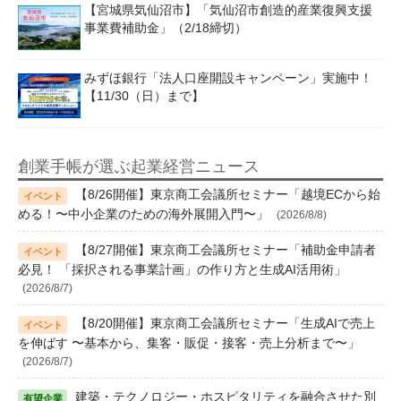
【宮城県気仙沼市】「気仙沼市創造的産業復興支援
事業費補助金」（2/18締切）
みずほ銀行「法人口座開設キャンペーン」実施中！
【11/30（日）まで】
創業手帳が選ぶ起業経営ニュース
【8/26開催】東京商工会議所セミナー「越境ECから始
める！〜中小企業のための海外展開入門〜」
(2026/8/8)
【8/27開催】東京商工会議所セミナー「補助金申請者
必見！ 「採択される事業計画」の作り方と生成AI活用術」
(2026/8/7)
【8/20開催】東京商工会議所セミナー「生成AIで売上
を伸ばす 〜基本から、集客・販促・接客・売上分析まで〜」
(2026/8/7)
建築・テクノロジー・ホスピタリティを融合させた別