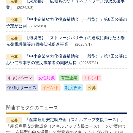
【東京都】「広域ものづくりネットワーク形成支援事
業」
(2026/8/3)
「中小企業省力化投資補助金（一般型）」第8回公募の
予定が公開
(2026/8/3)
【環境省】「ストレージパリティの達成に向けた太陽
光発電設備等の価格低減促進事業」
(2026/8/1)
「中小企業省力化投資補助金（一般型）」第7回公募に
おいて熊本県の被災事業者の期限延長
(2026/7/31)
キャンペーン
女性対象
有望企業
トレンド
便利なサービス
イベント
制度改正
公募
関連するタグのニュース
「産業雇用安定助成金（スキルアップ支援コース）」
「産業雇用安定助成金（スキルアップ支援コース）」のご案内で
す。 在籍型出向を活用して労働者のスキルアップを行い、出向