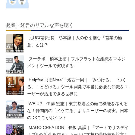
起業・経営のリアルな声を聴く
元UCC副社長 杉本譲｜人の心を掴む「営業の極
意」とは？
ヌーラボ 橋本正徳｜フルフラットな組織をマネジ
メントツールで実現する
Helpfeel（旧Nota） 洛西一周｜「みつける」「つく
る」「とどける」ツール開発で本当に必要な知識をユ
ーザーが活用できる世界に
WE UP 伊藤 宏志｜東京都港区の頭で機能を考える
な！仲間内の「イケてる」よりユーザーの現実。日本
のDXここがポイント
MAGO CREATION 長坂 真護｜「アートでサステイ
ナブルな社会を作る」ガーナに学校や美術館を設立し