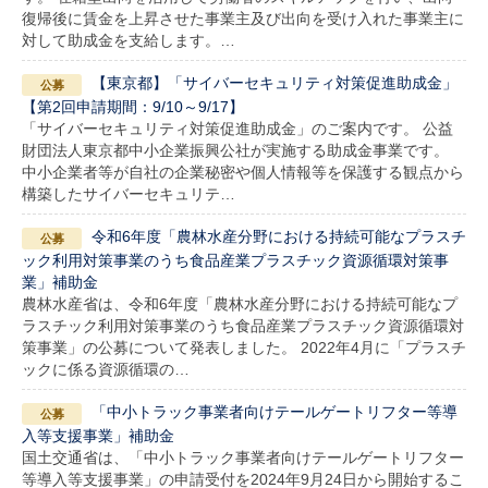
復帰後に賃金を上昇させた事業主及び出向を受け入れた事業主に
対して助成金を支給します。…
【東京都】「サイバーセキュリティ対策促進助成金」
【第2回申請期間：9/10～9/17】
「サイバーセキュリティ対策促進助成金」のご案内です。 公益
財団法人東京都中小企業振興公社が実施する助成金事業です。
中小企業者等が自社の企業秘密や個人情報等を保護する観点から
構築したサイバーセキュリテ…
令和6年度「農林水産分野における持続可能なプラスチ
ック利用対策事業のうち食品産業プラスチック資源循環対策事
業」補助金
農林水産省は、令和6年度「農林水産分野における持続可能なプ
ラスチック利用対策事業のうち食品産業プラスチック資源循環対
策事業」の公募について発表しました。 2022年4月に「プラスチ
ックに係る資源循環の…
「中小トラック事業者向けテールゲートリフター等導
入等支援事業」補助金
国土交通省は、「中小トラック事業者向けテールゲートリフター
等導入等支援事業」の申請受付を2024年9月24日から開始するこ