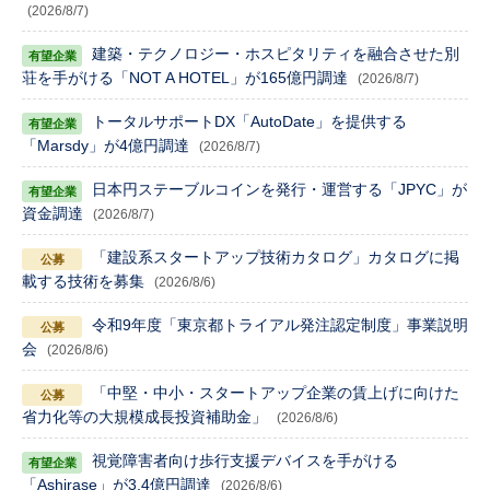
(2026/8/7)
建築・テクノロジー・ホスピタリティを融合させた別
荘を手がける「NOT A HOTEL」が165億円調達
(2026/8/7)
トータルサポートDX「AutoDate」を提供する
「Marsdy」が4億円調達
(2026/8/7)
日本円ステーブルコインを発行・運営する「JPYC」が
資金調達
(2026/8/7)
「建設系スタートアップ技術カタログ」カタログに掲
載する技術を募集
(2026/8/6)
令和9年度「東京都トライアル発注認定制度」事業説明
会
(2026/8/6)
「中堅・中小・スタートアップ企業の賃上げに向けた
省力化等の大規模成長投資補助金」
(2026/8/6)
視覚障害者向け歩行支援デバイスを手がける
「Ashirase」が3.4億円調達
(2026/8/6)