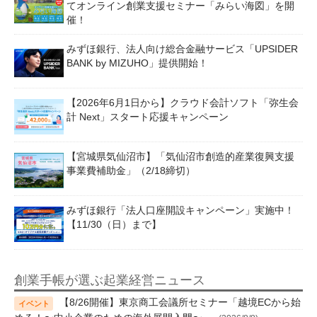
てオンライン創業支援セミナー「みらい海図」を開
催！
みずほ銀行、法人向け総合金融サービス「UPSIDER
BANK by MIZUHO」提供開始！
【2026年6月1日から】クラウド会計ソフト「弥生会
計 Next」スタート応援キャンペーン
【宮城県気仙沼市】「気仙沼市創造的産業復興支援
事業費補助金」（2/18締切）
みずほ銀行「法人口座開設キャンペーン」実施中！
【11/30（日）まで】
創業手帳が選ぶ起業経営ニュース
【8/26開催】東京商工会議所セミナー「越境ECから始