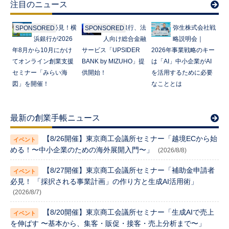
注目のニュース
起業家必見！横
みずほ銀行、法
弥生株式会社戦
SPONSORED
SPONSORED
浜銀行が2026
人向け総合金融
略説明会｜
年8月から10月にかけ
サービス「UPSIDER
2026年事業戦略のキー
てオンライン創業支援
BANK by MIZUHO」提
は「AI」中小企業がAI
セミナー「みらい海
供開始！
を活用するために必要
図」を開催！
なこととは
最新の創業手帳ニュース
【8/26開催】東京商工会議所セミナー「越境ECから始
める！〜中小企業のための海外展開入門〜」
(2026/8/8)
【8/27開催】東京商工会議所セミナー「補助金申請者
必見！ 「採択される事業計画」の作り方と生成AI活用術」
(2026/8/7)
【8/20開催】東京商工会議所セミナー「生成AIで売上
を伸ばす 〜基本から、集客・販促・接客・売上分析まで〜」