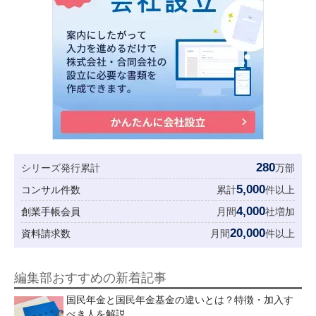
280
シリーズ発行累計
万部
5,000
コンサル件数
累計
件以上
4,000
創業手帳会員
月間
社増加
20,000
資料請求数
月間
件以上
編集部おすすめの新着記事
国民年金と国民年金基金の違いとは？特徴・加入す
べき人を解説