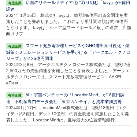
店舗のリテールメディア化に取り組む「favy」が6億円
調達
2024年1月16日、株式会社favyは、総額約6億円の資金調達を実
施したことを発表しました。 これにより累計調達額は約28億円
となります。 favyは、シェア型フードホール／横丁の運営、店舗
向けサブ…
スマート充放電管理サービスやGHG排出量可視化・削
減策シミュレーションサービスを手がける「アークエルテクノロ
ジーズ」が2.25億円調達
2024年3月6日、アークエルテクノロジーズ株式会社は、総額2億
2,500万円の資金調達を実施したことを発表しました。 アークエ
ルテクノロジーズは、スマート充放電管理サービス「AAKEL
eFleet…
AI・宇宙ベンチャーの「LocationMind」が18億円調
達 不動産専門データ会社「東京カンテイ」と資本業務提携
2024年1月17日、LocationMind株式会社は、総額18億円（エク
イティ約8億円、デット10億円）の資金調達を実施したことを発
表しました。 LocationMindは、世界最大の位置情報銀行…