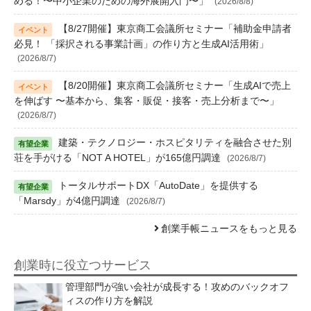
める！〜中小企業のための海外展開入門〜」
(2026/8/8)
【8/27開催】東京商工会議所セミナー「補助金申請者
必見！ 「採択される事業計画」の作り方と生成AI活用術」
(2026/8/7)
【8/20開催】東京商工会議所セミナー「生成AIで売上
を伸ばす 〜基本から、集客・販促・接客・売上分析まで〜」
(2026/8/7)
建築・テクノロジー・ホスピタリティを融合させた別
荘を手がける「NOT A HOTEL」が165億円調達
(2026/8/7)
トータルサポートDX「AutoDate」を提供する
「Marsdy」が4億円調達
(2026/8/7)
創業手帳ニュースをもっと見る
創業時に役立つサービス
管理部門が強い会社が成長する！攻めのバックオフ
ィスの作り方を解説