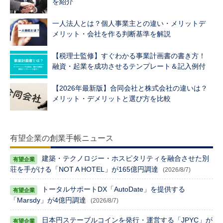
を紹介
一人法人とは？個人事業主との違い・メリットデ
メリット・会社を作る判断基準を解説
【税理士監修】すぐわかる事業計画書の書き方！
融資・起業を成功させるテンプレート＆記入例付
【2026年最新版】合同会社と株式会社の違いは？
メリット・デメリットと選び方を比較
有望企業の創業手帳ニュース
建築・テクノロジー・ホスピタリティを融合させた別
荘を手がける「NOT A HOTEL」が165億円調達
(2026/8/7)
トータルサポートDX「AutoDate」を提供する
「Marsdy」が4億円調達
(2026/8/7)
日本円ステーブルコインを発行・運営する「JPYC」が