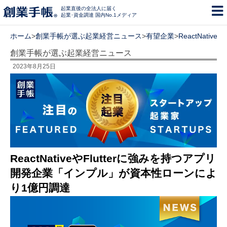
起業直後の全法人に届く
起業･資金調達 国内No.1メディア
ホーム
>
創業手帳が選ぶ起業経営ニュース
>
有望企業
>
ReactNat
創業手帳が選ぶ起業経営ニュース
2023年8月25日
ReactNativeやFlutterに強みを持つアプリ
開発企業「インプル」が資本性ローンによ
り1億円調達