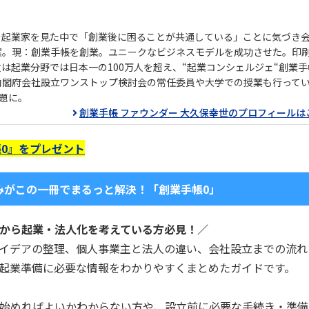
の起業家を見た中で「創業後に困ることが共通している」ことに気づき
案。現：創業手帳を創業。ユニークなビジネスモデルを成功させた。印
数は起業分野では日本一の100万人を超え、“起業コンシェルジェ“創業
内閣府会社設立ワンストップ検討会の常任委員や大学での授業も行って
題に。
創業手帳 ファウンダー 大久保幸世のプロフィールは
0』をプレゼント
みがこの一冊でまるっと解決！「創業手帳0」
から起業・法人化を考えている方必見！／
イデアの整理、個人事業主と法人の違い、会社設立までの流れ
起業準備に必要な情報をわかりやすくまとめたガイドです。
始めればよいかわからない方や、設立前に必要な手続き・準備