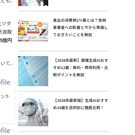
れども、
食品の消費税1％案とは？免税
社ツタ
事業者への影響と今から準備し
代表取
ておきたいことを解説
5億円
【2026年最新】画像生成AIおす
ついて、
すめ12選｜無料・商用利用・比
較ポイントを解説
オンラ
【2026年最新版】生成AIおすす
め16選を目的別に徹底比較！