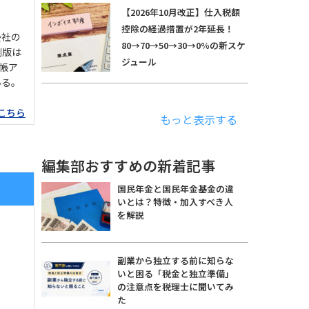
【2026年10月改正】仕入税額
控除の経過措置が2年延長！
会社の
80→70→50→30→0%の新スケ
刷版は
ジュール
手帳ア
いる。
こちら
もっと表示する
編集部おすすめの新着記事
国民年金と国民年金基金の違
いとは？特徴・加入すべき人
を解説
副業から独立する前に知らな
いと困る「税金と独立準備」
の注意点を税理士に聞いてみ
た