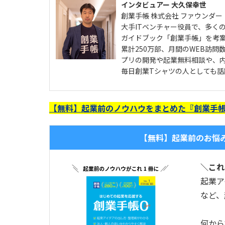
インタビュアー 大久保幸世
創業手帳 株式会社 ファウンダー
大手ITベンチャー役員で、多く
ガイドブック「創業手帳」を考
累計250万部、月間のWEB訪問
プリの開発や起業無料相談や、
毎日創業Tシャツの人としても話
【無料】起業前のノウハウをまとめた『創業手帳
【無料】起業前のお悩
＼これ
起業ア
など、
何から