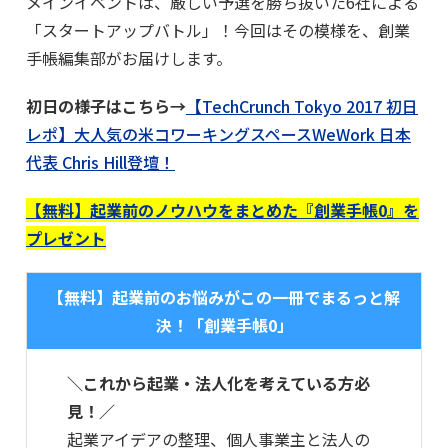
メインイベントは、厳しい予選を勝ち抜いた6社による
「スタートアップバトル」！今回はその模様を、創業
手帳編集部がお届けします。
初日の様子はこちら→
【TechCrunch Tokyo 2017 初日
レポ】大人気の米コワーキングスペースWeWork 日本
代表 Chris Hill登壇！
【無料】起業前のノウハウをまとめた『創業手帳0』を
プレゼント
【無料】起業前のお悩みがこの一冊でまるっと解
決！「創業手帳0」
＼これから起業・法人化を考えている方必
見！／
起業アイデアの整理、個人事業主と法人の