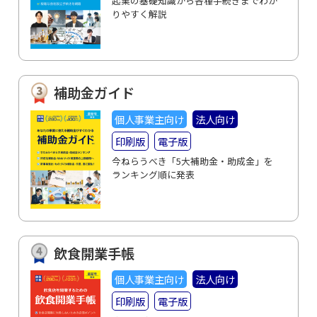
起業の基礎知識から各種手続きまでわか
りやすく解説
補助金ガイド
個人事業主向け
法人向け
印刷版
電子版
今ねらうべき「5大補助金・助成金」を
ランキング順に発表
飲食開業手帳
個人事業主向け
法人向け
印刷版
電子版