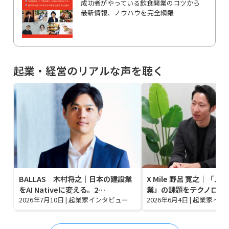
成功者がやっている飲食開業のコツから
最新情報、ノウハウを完全網羅
起業・経営のリアルな声を聴く
BALLAS 木村将之｜日本の建設業
X Mile 野呂 寛之｜「
をAI Nativeに変える。2…
業」の課題をテクノロジ
2026年7月10日
|
起業家インタビュー
2026年6月4日
|
起業家イン