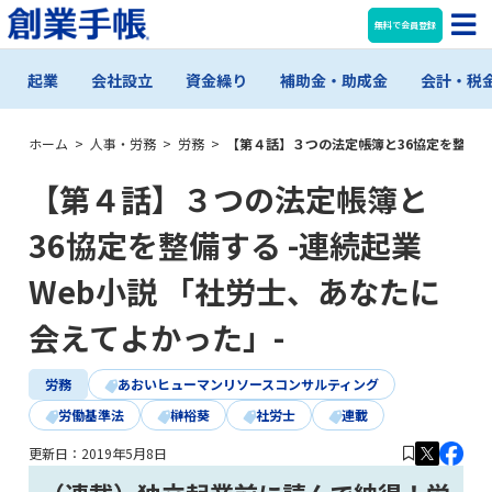
無料で会員登録
起業
会社設立
資金繰り
補助金・助成金
会計・税
ホーム
>
人事・労務
>
労務
>
【第４話】３つの法定帳簿と36協定を整備する
【第４話】３つの法定帳簿と
36協定を整備する -連続起業
Web小説 「社労士、あなたに
会えてよかった」-
労務
あおいヒューマンリソースコンサルティング
労働基準法
榊裕葵
社労士
連載
更新日：
2019年5月8日