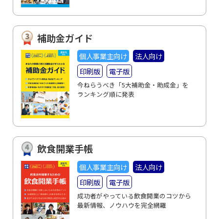
補助金ガイド
個人事業主向け
法人向け
印刷版
電子版
今ねらうべき「5大補助金・助成金」を
ランキング順に発表
飲食開業手帳
個人事業主向け
法人向け
印刷版
電子版
成功者がやっている飲食開業のコツから
最新情報、ノウハウを完全網羅