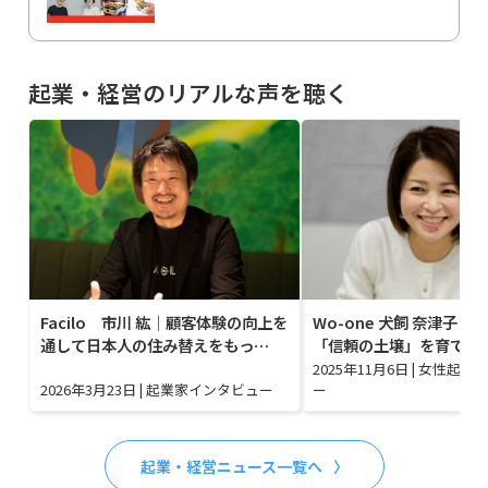
起業・経営のリアルな声を聴く
Facilo 市川 紘｜顧客体験の向上を
Wo-one 犬飼 奈津子｜
通して日本人の住み替えをもっ…
「信頼の土壌」を育てる
2025年11月6日
|
女性起業
2026年3月23日
|
起業家インタビュー
ー
起業・経営ニュース一覧へ