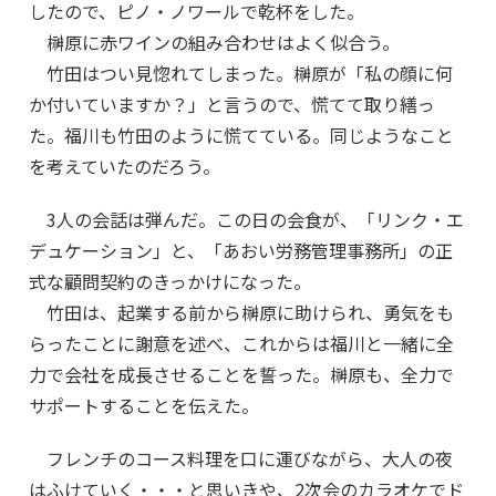
したので、ピノ・ノワールで乾杯をした。
榊原に赤ワインの組み合わせはよく似合う。
竹田はつい見惚れてしまった。榊原が「私の顔に何
か付いていますか？」と言うので、慌てて取り繕っ
た。福川も竹田のように慌てている。同じようなこと
を考えていたのだろう。
3人の会話は弾んだ。この日の会食が、「リンク・エ
デュケーション」と、「あおい労務管理事務所」の正
式な顧問契約のきっかけになった。
竹田は、起業する前から榊原に助けられ、勇気をも
らったことに謝意を述べ、これからは福川と一緒に全
力で会社を成長させることを誓った。榊原も、全力で
サポートすることを伝えた。
フレンチのコース料理を口に運びながら、大人の夜
はふけていく・・・と思いきや、2次会のカラオケでド