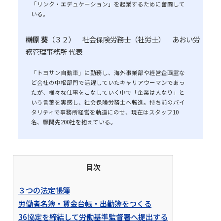
「リンク・エデュケーション」を起業するために奮闘して
いる。
榊原 葵
（３２） 社会保険労務士（社労士） あおい労
務管理事務所 代表
「トヨサン自動車」に勤務し、海外事業部や経営企画室な
ど会社の中枢部門で活躍していたキャリアウーマンであっ
たが、様々な仕事をこなしていく中で「企業は人なり」と
いう言葉を実感し、社会保険労務士へ転進。持ち前のバイ
タリティで事務所経営を軌道にのせ、現在はスタッフ10
名、顧問先200社を抱えている。
目次
３つの法定帳簿
労働者名簿・賃金台帳・出勤簿をつくる
36協定を締結して労働基準監督署へ提出する