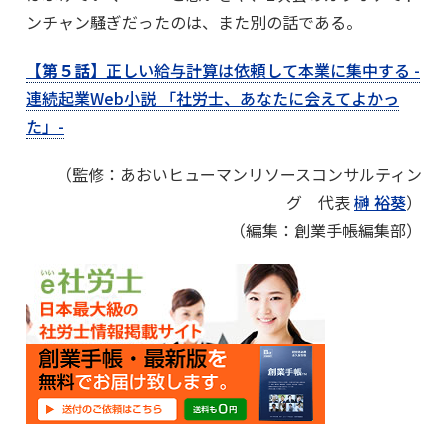
ンチャン騒ぎだったのは、また別の話である。
【第５話】
正しい給与計算は依頼して本業に集中する -
連続起業Web小説 「社労士、あなたに会えてよかっ
た」-
（監修：あおいヒューマンリソースコンサルティン
グ 代表
榊 裕葵
）
（編集：創業手帳編集部）