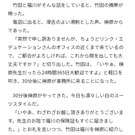
竹田と福川がそんな話をしていると、竹田の携帯が
鳴った。
電話に出ると、滑舌のよい溌剌とした声。榊原から
であった。
「突然で申し訳ありませんが、ちょうどリンク・エ
デュケーションさんのオフィスの近くまで来ているの
で、ご都合がよろしければ、これから顔を出しても大
丈夫ですか？」と切り出した。竹田は、「いやぁ、榊
原先生だったら24時間365日大歓迎ですよ」と軽口を
叩き、30分後に榊原が事務所に来ることになった。
30分後榊原がやってきた。今日も凛々しい白のスー
ツスタイルだ。
「いやあ、わざわざお越し頂きありがとうございま
す。先生のお陰で福川の保険証もすぐに届きまし
た。」とお礼を言いつつ、竹田は福川を榊原に紹介し