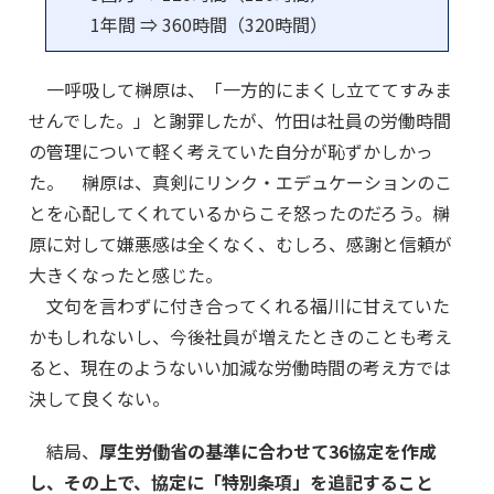
1年間 ⇒ 360時間（320時間）
一呼吸して榊原は、「一方的にまくし立ててすみま
せんでした。」と謝罪したが、竹田は社員の労働時間
の管理について軽く考えていた自分が恥ずかしかっ
た。 榊原は、真剣にリンク・エデュケーションのこ
とを心配してくれているからこそ怒ったのだろう。榊
原に対して嫌悪感は全くなく、むしろ、感謝と信頼が
大きくなったと感じた。
文句を言わずに付き合ってくれる福川に甘えていた
かもしれないし、今後社員が増えたときのことも考え
ると、現在のようないい加減な労働時間の考え方では
決して良くない。
結局、
厚生労働省の基準に合わせて36協定を作成
し、その上で、協定に「特別条項」を追記すること