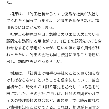
た。
榊原は、「竹田社長からとても優秀な社員が入社し
てくれたと伺っていますよ」と微笑みながら話す。福
川もついはにかんでしまう。
社労士の榊原は今日、急遽ヒカリエに入居している
顧問先を訪問する用事ができ、1日その顧問先で打ち合
わせをするら予定だったが、思いのほか早く用件が終
わったため、竹田の会社も同じ渋谷にあることを思い
出し、訪問を思い立ったらしい。
榊原は、「社労士は相手の会社のことを良く知らな
ければならない」ということを信念にしていて、独立
当初から、時間の許す限り客先を訪問している旨を竹
田に話した。その会社に行けば、社員の雰囲気やオフ
ィスの整理整頓の具合など、書類だけでは読み取れな
い情報も知ることができる。これは、榊原がトヨサン