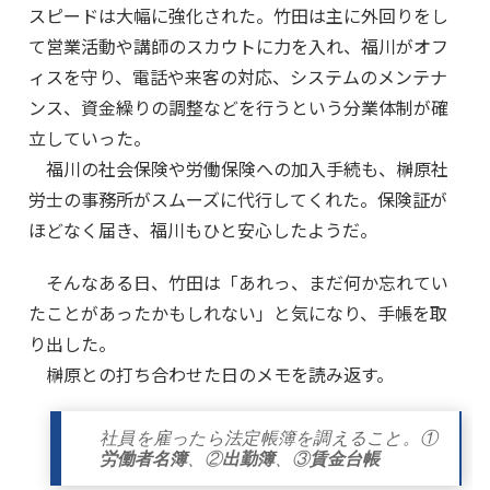
スピードは大幅に強化された。竹田は主に外回りをし
て営業活動や講師のスカウトに力を入れ、福川がオフ
ィスを守り、電話や来客の対応、システムのメンテナ
ンス、資金繰りの調整などを行うという分業体制が確
立していった。
福川の社会保険や労働保険への加入手続も、榊原社
労士の事務所がスムーズに代行してくれた。保険証が
ほどなく届き、福川もひと安心したようだ。
そんなある日、竹田は「あれっ、まだ何か忘れてい
たことがあったかもしれない」と気になり、手帳を取
り出した。
榊原との打ち合わせた日のメモを読み返す。
社員を雇ったら法定帳簿を調えること。①
労働者名簿
、②
出勤簿
、③
賃金台帳