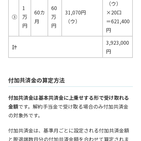
（ウ）
1
60
60カ
31,070円
×20口
③
万
万
月
（ウ）
＝621,400
円
円
円
3,923,000
計
円
付加共済金の算定方法
付加共済金は基本共済金に上乗せする形で受け取れる
金額
です。解約手当金で受け取る場合のみ付加共済金
の対象外です。
付加共済金は、基準月ごとに設定される付加共済金額
と脱退端数月分の付加共済金額を合わせて算定されま