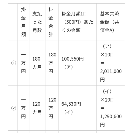
掛
掛
支払
掛金月額1口
基本共済
金
金
った
（500円）あた
金額（共
月
合
月数
りの金額
済金A）
額
計
（ア）
一
180
×20口
180
100,550円
①
万
万
＝
カ月
（ア）
円
円
2,011,000
円
（イ）
一
120
×20口
120
64,530円
②
万
万
＝
カ月
（イ）
円
円
1,290,600
円