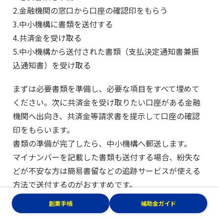
2.金融機関の窓口から口座の確認印をもらう
3.中小機構に書類を送付する
4.共済金を受け取る
5.中小機構から送付された書類（支払決定通知書兼振
込通知書）を受け取る
まずは必要書類を準備し、必要な項目をすべて埋めて
ください。次に共済金を受け取りたい口座がある金融
機関へ出向き、共済金等請求書を提示して口座の確認
印をもらいます。
書類の準備が完了したら、中小機構へ郵送します。
マイナンバーを記載した書類も送付する場合、紛失な
どが不安な方は簡易書留などの追跡サービスが使える
方法で送付するのがおすすめです。
創業手帳
補助金ガイド
中小機構は送られた書類をもとに審査を実施し、問題