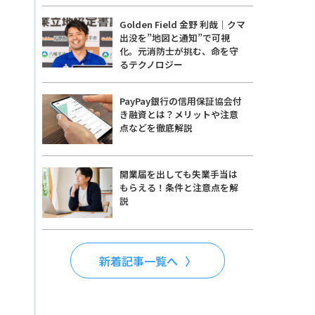
Golden Field 金野 利哉｜クマ
出没を”地図と通知”で可視
化。元消防士が挑む、命を守
るテクノロジー
PayPay銀行の信用保証協会付
き融資とは？メリットや注意
点などを徹底解説
開業届を出しても失業手当は
もらえる！条件と注意点を解
説
新着記事一覧へ