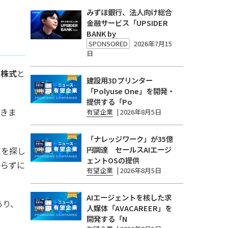
みずほ銀行、法人向け総合
金融サービス「UPSIDER
BANK by
SPONSORED
2026年7月15
日
い株式
と
建設用3Dプリンター
「Polyuse One」を開発・
提供する「Po
できま
有望企業
|
2026年8月5日
「ナレッジワーク」が35億
円調達 セールスAIエージ
家を探し
ェントOSの提供
からずに
有望企業
|
2026年8月5日
AIエージェントを核した求
あり、
人媒体「AVACAREER」を
開発する「N