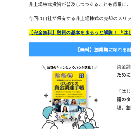
非上場株式投資が普及しつつあることも背景に
今回は自社が保有する非上場株式の売却のメリ
【完全無料】融資の基本をまるっと解説！ 『は
【無料】創業期に頼れる
資金調
ために
「はじ
請のタ
理。
創