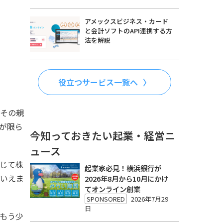
アメックスビジネス・カード
と会計ソフトのAPI連携する方
法を解説
役立つサービス一覧へ
やその親
が限ら
今知っておきたい起業・経営ニ
ュース
じて株
起業家必見！横浜銀行が
といえま
2026年8月から10月にかけ
てオンライン創業
SPONSORED
2026年7月29
日
もう少