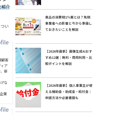
を紹介
食品の消費税1％案とは？免税
事業者への影響と今から準備し
につい
ておきたいことを解説
【2026年最新】画像生成AIおす
すめ12選｜無料・商用利用・比
規顧客
較ポイントを解説
ディア
用、新
上げな
【2026年最新】個人事業主が使
える補助金・助成金・給付金｜
、企業
申請方法や必要書類も