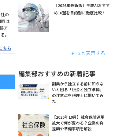
【2026年最新版】生成AIおすす
め16選を目的別に徹底比較！
会社の
刷版は
手帳ア
いる。
こちら
もっと表示する
編集部おすすめの新着記事
副業から独立する前に知らな
いと困る「税金と独立準備」
の注意点を税理士に聞いてみ
た
【2026年10月】社会保険適用
拡大で何が変わる？企業の負
担額や準備事項を解説