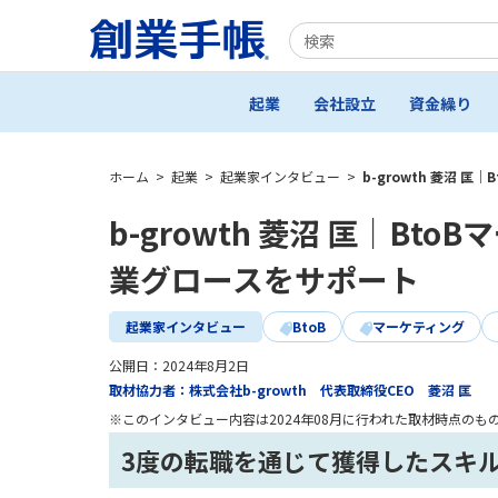
起業
会社設立
資金繰り
ホーム
>
起業
>
起業家インタビュー
>
b-growth 菱沼
b-growth 菱沼 匡｜B
業グロースをサポート
起業家インタビュー
BtoB
マーケティング
公開日：
2024年8月2日
取材協力者：株式会社b-growth 代表取締役CEO 菱沼 匡
※このインタビュー内容は2024年08月に行われた取材時点のも
3度の転職を通じて獲得したスキルと