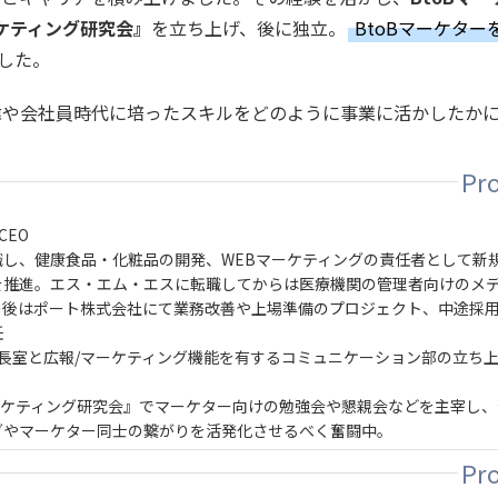
ケティング研究会』
を立ち上げ、後に独立。
BtoBマーケター
した。
緯や会社員時代に培ったスキルをどのように事業に活かしたか
CEO
し、健康食品・化粧品の開発、WEBマーケティングの責任者として新
を推進。エス・エム・エスに転職してからは医療機関の管理者向けのメ
の後はポート株式会社にて業務改善や上場準備のプロジェクト、中途採
任
社長室と広報/マーケティング機能を有するコミュニケーション部の立ち
Bマーケティング研究会』でマーケター向けの勉強会や懇親会などを主宰し
グやマーケター同士の繋がりを活発化させるべく奮闘中。