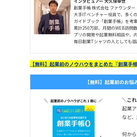
インタビュアー 大久保幸世
創業手帳 株式会社 ファウンダー
大手ITベンチャー役員で、多く
ガイドブック「創業手帳」を考
累計250万部、月間のWEB訪問
プリの開発や起業無料相談や、
毎日創業Tシャツの人としても話
【無料】起業前のノウハウをまとめた『創業手帳
【無料】起業前のお悩
＼これ
起業ア
など、
何から