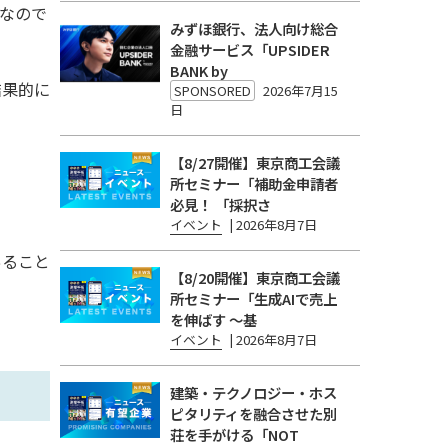
なので
みずほ銀行、法人向け総合
金融サービス「UPSIDER
BANK by
結果的に
SPONSORED
2026年7月15
日
【8/27開催】東京商工会議
所セミナー「補助金申請者
必見！ 「採択さ
イベント
|
2026年8月7日
あること
【8/20開催】東京商工会議
所セミナー「生成AIで売上
を伸ばす 〜基
イベント
|
2026年8月7日
建築・テクノロジー・ホス
ピタリティを融合させた別
荘を手がける「NOT