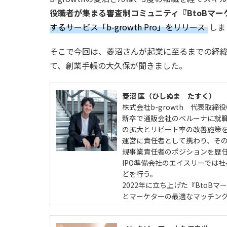
役職者が集まる審査制コミュニティ『BtoBマー
するサービス「b-growth Pro」をリリース
しま
そこで今回は、菱沼さんが起業に至るまでの経
て、創業手帳の大久保が聞きました。
菱沼 匡（ひしぬま たすく）
株式会社b-growth 代表取締役
新卒で通販会社のベルーナに就職
の拡大とリピート率の改善施策
運営に責任者として携わり、そ
規事業責任者のポジションを歴
IPO準備会社のエイスリーでは
どを行う。
2022年に立ち上げた『Bto
とマーケターの最適なマッチン