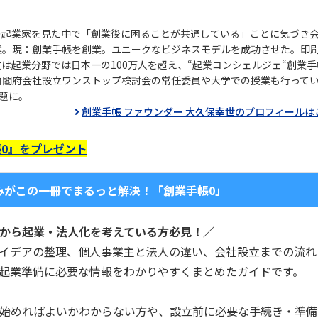
の起業家を見た中で「創業後に困ることが共通している」ことに気づき
案。現：創業手帳を創業。ユニークなビジネスモデルを成功させた。印
数は起業分野では日本一の100万人を超え、“起業コンシェルジェ“創業
内閣府会社設立ワンストップ検討会の常任委員や大学での授業も行って
題に。
創業手帳 ファウンダー 大久保幸世のプロフィールは
0』をプレゼント
みがこの一冊でまるっと解決！「創業手帳0」
から起業・法人化を考えている方必見！／
イデアの整理、個人事業主と法人の違い、会社設立までの流れ
起業準備に必要な情報をわかりやすくまとめたガイドです。
始めればよいかわからない方や、設立前に必要な手続き・準備