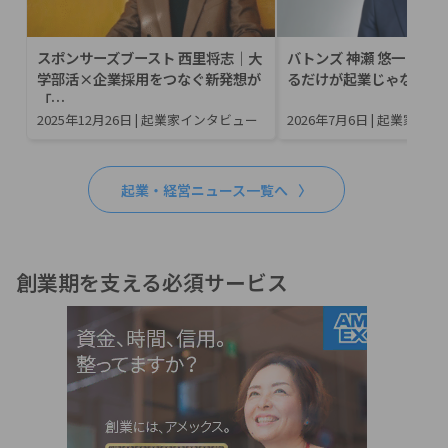
スポンサーズブースト 西里将志｜大
バトンズ 神瀬 悠一｜ゼ
学部活×企業採用をつなぐ新発想が
るだけが起業じゃない。
「…
2025年12月26日
|
起業家インタビュー
2026年7月6日
|
起業家イン
起業・経営ニュース一覧へ
創業期を支える必須サービス