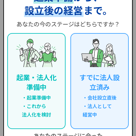
設立後の経営
まで。
最後はやっぱり「個性を出しなさい」です。つなが
る中で個性は絶対出せます。魅力的な人も周りにた
あなたの今のステージはどちらですか？
くさんいるので、今はものすごくチャンスがあると
思います。
事業はヒト・モノ・カネっていいますけど、経営者
と部下も含めて素晴らしい組織で、生み出されるモ
ノとかサービスが素晴らしければ、カネは僕らが提
起業・法人化
すでに法人設
供すればいいんです。
準備中
立済み
僕らは社会に対する付加価値、貢献、人の幸せにな
起業準備中
会社設立直後
るようなサービスを提供する志のある人たちに一生
これから
法人として
懸命お金を回して、僕らのツール、人脈、ノウハ
法人化を検討
経営中
ウ、あらゆるものを提供していきます。
僕らより優れている金融機関はたくさんあります。
あなたのステージに合った