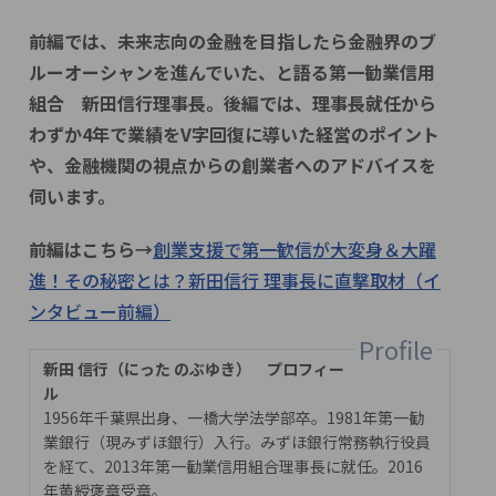
前編では、未来志向の金融を目指したら金融界のブ
ルーオーシャンを進んでいた、と語る第一勧業信用
組合 新田信行理事長。後編では、理事長就任から
わずか4年で業績をV字回復に導いた経営のポイント
や、金融機関の視点からの創業者へのアドバイスを
伺います。
前編はこちら→
創業支援で第一歓信が大変身＆大躍
進！その秘密とは？新田信行 理事長に直撃取材（イ
ンタビュー前編）
新田 信行（にった のぶゆき） プロフィー
ル
1956年千葉県出身、一橋大学法学部卒。1981年第一勧
業銀行（現みずほ銀行）入行。みずほ銀行常務執行役員
を経て、2013年第一勧業信用組合理事長に就任。2016
年黄綬褒章受章。