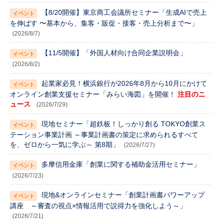
【8/20開催】東京商工会議所セミナー「生成AIで売上
を伸ばす 〜基本から、集客・販促・接客・売上分析まで〜」
(2026/8/7)
【11/5開催】「外国人材向け合同企業説明会」
(2026/8/2)
起業家必見！横浜銀行が2026年8月から10月にかけて
オンライン創業支援セミナー「みらい海図」を開催！
注目のニ
ュース
(2026/7/29)
現地セミナー「超鉄板！しっかり創る TOKYO創業ス
テーション事業計画 ～事業計画書の策定に求められるすべて
を、ゼロから一気に学ぶ～ 第8期」
(2026/7/27)
多摩信用金庫「創業に関する補助金活用セミナー」
(2026/7/23)
現地&オンラインセミナー「創業計画書パワーアップ
講座 ～審査の視点×情報活用で説得力を強化しよう～」
(2026/7/21)