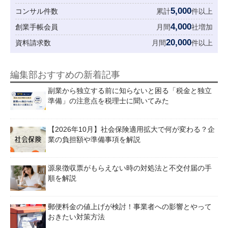
5,000
コンサル件数
累計
件以上
4,000
創業手帳会員
月間
社増加
20,000
資料請求数
月間
件以上
編集部おすすめの新着記事
副業から独立する前に知らないと困る「税金と独立
準備」の注意点を税理士に聞いてみた
【2026年10月】社会保険適用拡大で何が変わる？企
業の負担額や準備事項を解説
源泉徴収票がもらえない時の対処法と不交付届の手
順を解説
郵便料金の値上げが検討！事業者への影響とやって
おきたい対策方法