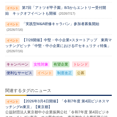
第7回「アトツギ甲子園」8/3からエントリー受付開
始 キックオフイベントも開催
(2026/7/17)
「実践型M&A研修キャラバン」参加者募集開始
(2026/7/16)
【7/28開催】中堅・中小企業×スタートアップ 東商マ
ッチングピッチ「中堅・中小企業におけるITセキュリティ特集」
(2026/7/16)
キャンペーン
女性対象
有望企業
トレンド
便利なサービス
イベント
制度改正
公募
関連するタグのニュース
【2026年3月4日開催】「令和7年度 第4回ビジネスマ
ッチングin東京」【東京都】
公益財団法人東京都中小企業振興公社「令和7年度 第4回ビジネ