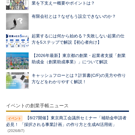
業を下支えー概要やポイントは？
有限会社とは？なぜもう設立できないのか？
起業するには何から始める？失敗しない起業の仕
方を5ステップで解説【初心者向け】
【2026年最新】東京都の創業・起業者支援「創業
助成金（創業助成事業）」について解説
キャッシュフローとは？計算書(C/F)の見方や作り
方などをわかりやすく解説！
イベントの創業手帳ニュース
【8/27開催】東京商工会議所セミナー「補助金申請者
必見！ 「採択される事業計画」の作り方と生成AI活用術」
(2026/8/7)