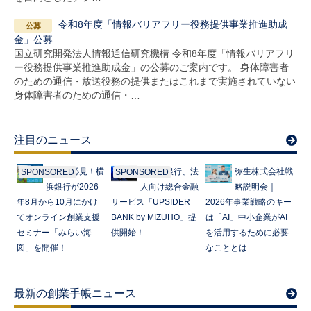
令和8年度「情報バリアフリー役務提供事業推進助成
金」公募
国立研究開発法人情報通信研究機構 令和8年度「情報バリアフリ
ー役務提供事業推進助成金」の公募のご案内です。 身体障害者
のための通信・放送役務の提供またはこれまで実施されていない
身体障害者のための通信・…
注目のニュース
起業家必見！横
みずほ銀行、法
弥生株式会社戦
SPONSORED
SPONSORED
浜銀行が2026
人向け総合金融
略説明会｜
年8月から10月にかけ
サービス「UPSIDER
2026年事業戦略のキー
てオンライン創業支援
BANK by MIZUHO」提
は「AI」中小企業がAI
セミナー「みらい海
供開始！
を活用するために必要
図」を開催！
なこととは
最新の創業手帳ニュース