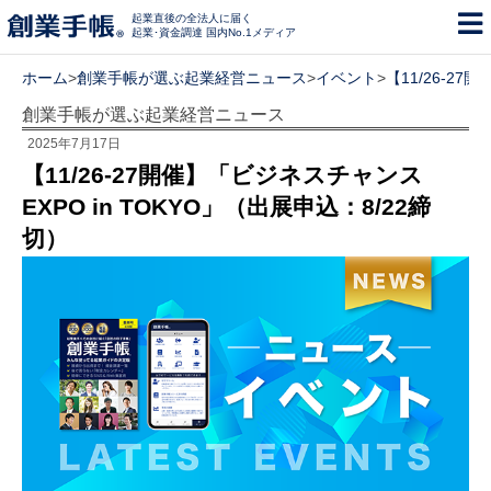
起業直後の全法人に届く
起業･資金調達 国内No.1メディア
ホーム
>
創業手帳が選ぶ起業経営ニュース
>
イベント
>
【11/26-2
創業手帳が選ぶ起業経営ニュース
2025年7月17日
【11/26-27開催】「ビジネスチャンス
EXPO in TOKYO」（出展申込：8/22締
切）