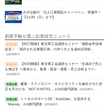
みずほ銀行「法人口座開設キャンペーン」実施中！
【11/30（日）まで】
創業手帳が選ぶ起業経営ニュース
【8/27開催】東京商工会議所セミナー「補助金申請者
必見！ 「採択される事業計画」の作り方と生成AI活用術」
(2026/8/7)
【8/20開催】東京商工会議所セミナー「生成AIで売上
を伸ばす 〜基本から、集客・販促・接客・売上分析まで〜」
(2026/8/7)
建築・テクノロジー・ホスピタリティを融合させた別
荘を手がける「NOT A HOTEL」が165億円調達
(2026/8/7)
トータルサポートDX「AutoDate」を提供する
「Marsdy」が4億円調達
(2026/8/7)