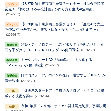
【8/27開催】東京商工会議所セミナー「補助金申請者
必見！ 「採択される事業計画」の作り方と生成AI活用術」
(2026/8/7)
【8/20開催】東京商工会議所セミナー「生成AIで売上
を伸ばす 〜基本から、集客・販促・接客・売上分析まで〜」
(2026/8/7)
建築・テクノロジー・ホスピタリティを融合させた別
荘を手がける「NOT A HOTEL」が165億円調達
(2026/8/7)
トータルサポートDX「AutoDate」を提供する
「Marsdy」が4億円調達
(2026/8/7)
日本円ステーブルコインを発行・運営する「JPYC」が
資金調達
(2026/8/7)
「建設系スタートアップ技術カタログ」カタログに掲
載する技術を募集
(2026/8/6)
令和9年度「東京都トライアル発注認定制度」事業説明