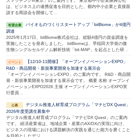
スマッチングin東京」のご案内です。 東京都中小企業振興公社
は、ビジネス上の連携促進を目的とした、都内中小企業と直接面
談する商談会を開催して…
バイオものづくりスタートアップ「bitBiome」が4億円
調達
2025年1月17日、bitBiome株式会社は、総額4億円の資金調達を
実施したことを発表しました。 bitBiomeは、早稲田大学発の微
生物シングルセルゲノム解析技術「bit-MAP」を起点とした研…
【12/10-11開催】「オープンイノベーションEXPO」
R&D・商品開発・新規事業開発を加速する展示会
「オープンイノベーションEXPO」のご案内です。 R&D・商品開
発・新規事業開発を加速する展示会です。 概要 名称 オープンイ
ノベーションEXPO2026 主催 オープンイノベーションEXPO実
行委員…
デジタル推進人材育成プログラム「マナビDX Quest」
2026年度受講生募集中
デジタル推進人材育成プログラム「マナビDX Quest」のご案内
です。 経済産業省は、地域企業・産業のAX/DXの実現に向け、
ビジネスの現場における課題解決の実践を通じた能力を磨くこと
を目的としたデジ…