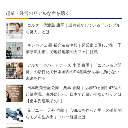
起業・経営のリアルな声を聴く
コルク 佐渡島 庸平｜成功者がしている「シンプル
な努力」とは
キジカフェ 轟 裕介＆奈津代｜起業家に優しい街「千
葉県流山市」で地産地消のカフェに挑戦
アルサーガパートナーズ 小俣 泰明｜「ニアショア開
発」の活性化で日本国内のDX産業が世界に負けない
未来を作る
日本政策金融公庫 桑本 香梨｜世界50ヵ国中47位の
起業意識。海外に比べ、日本で起業が少ないワケとは
【桑本氏連載その1】
元ソニー 天外 伺朗｜「AIBOを作った男」の革新的
なモノを生み出すフロー経営とは