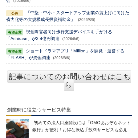
会
(2026/8/6)
「中堅・中小・スタートアップ企業の賃上げに向けた
省力化等の大規模成長投資補助金」
(2026/8/6)
視覚障害者向け歩行支援デバイスを手がける
「Ashirase」が3.4億円調達
(2026/8/6)
ショートドラマアプリ「Million」を開発・運営する
「FLASH」が資金調達
(2026/8/6)
記事についてのお問い合わせはこち
ら
創業時に役立つサービス特集
初めての法人口座開設には「GMOあおぞらネット
銀行」が便利！お得な振込手数料サービスも必見