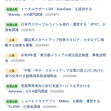
トータルサポートDX「AutoDate」を提供する
「Marsdy」が4億円調達
(2026/8/7)
日本円ステーブルコインを発行・運営する「JPYC」が
資金調達
(2026/8/7)
「建設系スタートアップ技術カタログ」カタログに掲
載する技術を募集
(2026/8/6)
令和9年度「東京都トライアル発注認定制度」事業説明
会
(2026/8/6)
「中堅・中小・スタートアップ企業の賃上げに向けた
省力化等の大規模成長投資補助金」
(2026/8/6)
視覚障害者向け歩行支援デバイスを手がける
「Ashirase」が3.4億円調達
(2026/8/6)
ショートドラマアプリ「Million」を開発・運営する
「FLASH」が資金調達
(2026/8/6)