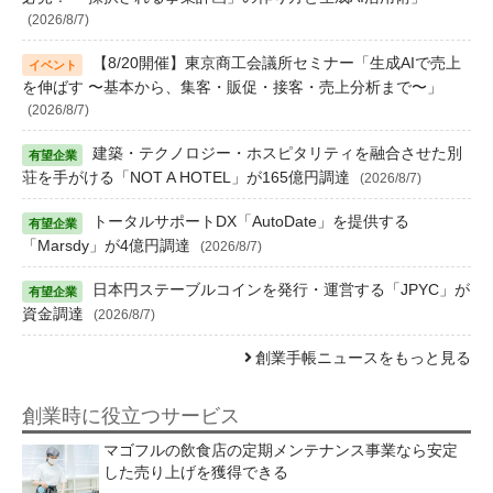
(2026/8/7)
【8/20開催】東京商工会議所セミナー「生成AIで売上
を伸ばす 〜基本から、集客・販促・接客・売上分析まで〜」
(2026/8/7)
建築・テクノロジー・ホスピタリティを融合させた別
荘を手がける「NOT A HOTEL」が165億円調達
(2026/8/7)
トータルサポートDX「AutoDate」を提供する
「Marsdy」が4億円調達
(2026/8/7)
日本円ステーブルコインを発行・運営する「JPYC」が
資金調達
(2026/8/7)
創業手帳ニュースをもっと見る
創業時に役立つサービス
マゴフルの飲食店の定期メンテナンス事業なら安定
した売り上げを獲得できる