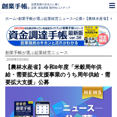
起業直後の全法人に届く
起業･資金調達 国内No.1メディア
ホーム
>
創業手帳が選ぶ起業経営ニュース
>
公募
>
【農林水産省】令
創業手帳が選ぶ起業経営ニュース
2026年5月29日
【農林水産省】令和8年度「米穀周年供
給・需要拡大支援事業のうち周年供給・需
要拡大支援」公募