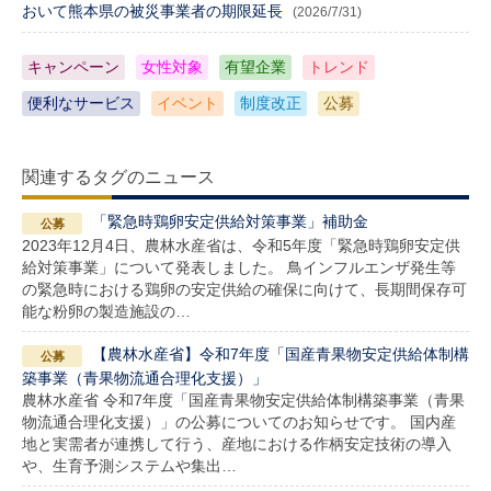
おいて熊本県の被災事業者の期限延長
(2026/7/31)
キャンペーン
女性対象
有望企業
トレンド
便利なサービス
イベント
制度改正
公募
関連するタグのニュース
「緊急時鶏卵安定供給対策事業」補助金
2023年12月4日、農林水産省は、令和5年度「緊急時鶏卵安定供
給対策事業」について発表しました。 鳥インフルエンザ発生等
の緊急時における鶏卵の安定供給の確保に向けて、長期間保存可
能な粉卵の製造施設の…
【農林水産省】令和7年度「国産青果物安定供給体制構
築事業（青果物流通合理化支援）」
農林水産省 令和7年度「国産青果物安定供給体制構築事業（青果
物流通合理化支援）」の公募についてのお知らせです。 国内産
地と実需者が連携して行う、産地における作柄安定技術の導入
や、生育予測システムや集出…