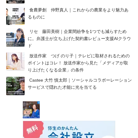
食農夢創 仲野真人｜これからの農業をより魅力あ
るものに
リセ 藤田美樹｜企業間紛争を1つでも減らすため
に。弁護士が立ち上げた契約書レビュー支援AIクラウ
ド
放送作家 つげ のり子｜テレビに取材されるための
ポイントはコレ！ 放送作家から見た「メディアが取
り上げたくなる企業」の条件
Castee 大竹 慎太郎｜ソーシャルコラボーレーション
サービスで隠れた才能に光を当てる