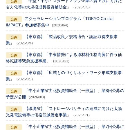
「中堅・中小・スタートアップ企業の賃上げに向けた
省力化等の大規模成長投資補助金」
(2026/8/6)
アクセラレーションプログラム「TOKYO Co-cial
IMPACT」参加者募集中
(2026/8/4)
【東京都】「製品改良／規格適合・認証取得支援事
業」
(2026/8/4)
【東京都】「中東情勢による原材料価格高騰に伴う価
格転嫁等緊急支援事業」
(2026/8/3)
【東京都】「広域ものづくりネットワーク形成支援事
業」
(2026/8/3)
「中小企業省力化投資補助金（一般型）」第8回公募の
予定が公開
(2026/8/3)
【環境省】「ストレージパリティの達成に向けた太陽
光発電設備等の価格低減促進事業」
(2026/8/1)
「中小企業省力化投資補助金（一般型）」第7回公募に