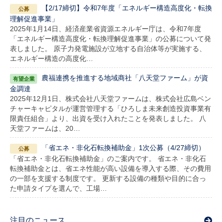
【2/17締切】令和7年度「エネルギー構造高度化・転換
理解促進事業」
2025年1月14日、経済産業省資源エネルギー庁は、令和7年度
「エネルギー構造高度化・転換理解促進事業」の公募について発
表しました。 原子力発電施設が立地する自治体等が実施する、
エネルギー構造の高度化…
農福連携を推進する地域商社「八天堂ファーム」が資
金調達
2025年12月1日、株式会社八天堂ファームは、株式会社広島ベン
チャーキャピタルが運営管理する「ひろしま未来創造投資事業有
限責任組合」より、出資を受け入れたことを発表しました。 八
天堂ファームは、20…
「省エネ・非化石転換補助金」1次公募（4/27締切）
「省エネ・非化石転換補助金」のご案内です。 省エネ・非化石
転換補助金とは、省エネ性能が高い設備を導入する際、その費用
の一部を支援する制度です。 更新する設備の種類や目的に合っ
た申請タイプを選んで、工場…
注目のニュース