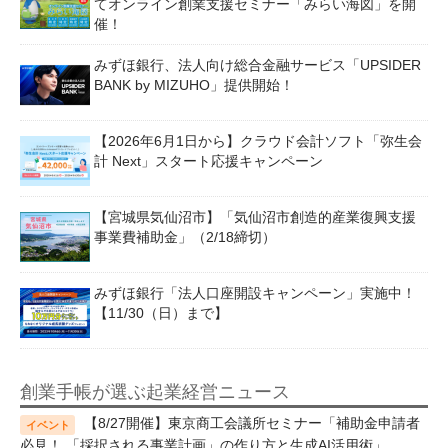
てオンライン創業支援セミナー「みらい海図」を開
催！
みずほ銀行、法人向け総合金融サービス「UPSIDER
BANK by MIZUHO」提供開始！
【2026年6月1日から】クラウド会計ソフト「弥生会
計 Next」スタート応援キャンペーン
【宮城県気仙沼市】「気仙沼市創造的産業復興支援
事業費補助金」（2/18締切）
みずほ銀行「法人口座開設キャンペーン」実施中！
【11/30（日）まで】
創業手帳が選ぶ起業経営ニュース
【8/27開催】東京商工会議所セミナー「補助金申請者
必見！ 「採択される事業計画」の作り方と生成AI活用術」