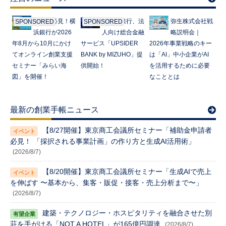
起業家必見！横
みずほ銀行、法
弥生株式会社戦
SPONSORED
SPONSORED
浜銀行が2026
人向け総合金融
略説明会｜
年8月から10月にかけ
サービス「UPSIDER
2026年事業戦略のキー
てオンライン創業支援
BANK by MIZUHO」提
は「AI」中小企業がAI
セミナー「みらい海
供開始！
を活用するために必要
図」を開催！
なこととは
最新の創業手帳ニュース
【8/27開催】東京商工会議所セミナー「補助金申請者
必見！ 「採択される事業計画」の作り方と生成AI活用術」
(2026/8/7)
【8/20開催】東京商工会議所セミナー「生成AIで売上
を伸ばす 〜基本から、集客・販促・接客・売上分析まで〜」
(2026/8/7)
建築・テクノロジー・ホスピタリティを融合させた別
荘を手がける「NOT A HOTEL」が165億円調達
(2026/8/7)