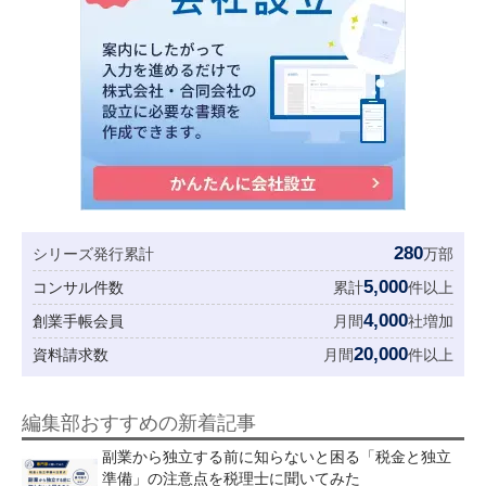
280
シリーズ発行累計
万部
5,000
コンサル件数
累計
件以上
4,000
創業手帳会員
月間
社増加
20,000
資料請求数
月間
件以上
編集部おすすめの新着記事
副業から独立する前に知らないと困る「税金と独立
準備」の注意点を税理士に聞いてみた