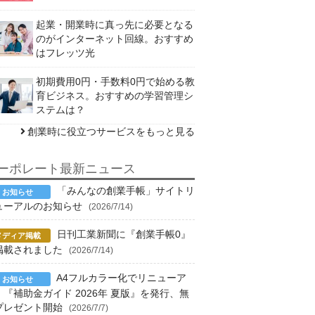
起業・開業時に真っ先に必要となる
のがインターネット回線。おすすめ
はフレッツ光
初期費用0円・手数料0円で始める教
育ビジネス。おすすめの学習管理シ
ステムは？
創業時に役立つサービスをもっと見る
ーポレート最新ニュース
「みんなの創業手帳」サイトリ
ューアルのお知らせ
(2026/7/14)
日刊工業新聞に『創業手帳0』
掲載されました
(2026/7/14)
A4フルカラー化でリニューア
！『補助金ガイド 2026年 夏版』を発行、無
プレゼント開始
(2026/7/7)