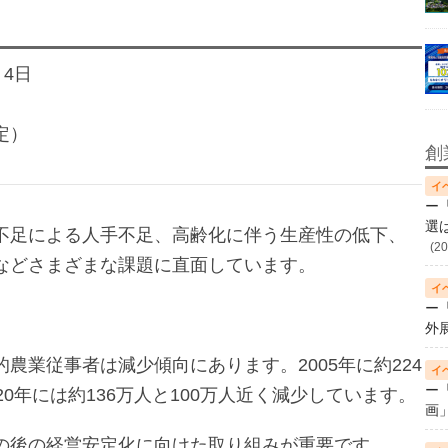
月4日
）
定）
創
ー
選
不足による人手不足、高齢化に伴う生産性の低下、
(20
などさまざまな課題に直面しています。
ー
。
外
農業従事者は減少傾向にあります。2005年に約224
ー
0年には約136万人と100万人近く減少しています。
画
の後の経営安定化に向けた取り組みが重要です。