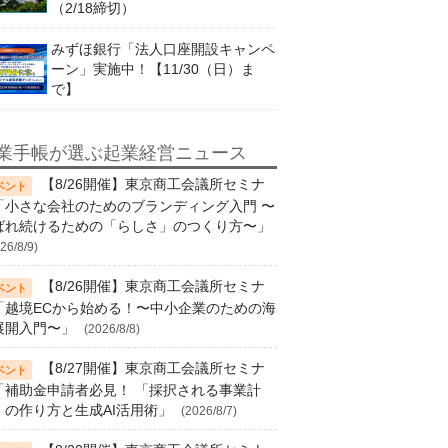
（2/18締切）
みずほ銀行「法人口座開設キャンペ
ーン」実施中！【11/30（日）ま
で】
業手帳が選ぶ起業経営ニュース
【8/26開催】東京商工会議所セミナ
「小さな会社のためのブランディング入門 〜
ばれ続けるための「らしさ」のつくり方〜」
26/8/9)
【8/26開催】東京商工会議所セミナ
「越境ECから始める！〜中小企業のための海
展開入門〜」
(2026/8/8)
【8/27開催】東京商工会議所セミナ
「補助金申請者必見！ 「採択される事業計
」の作り方と生成AI活用術」
(2026/8/7)