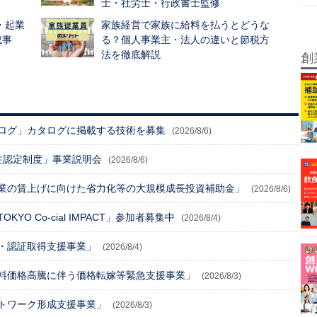
士・社労士・行政書士監修
・起業
家族経営で家族に給料を払うとどうな
成事
る？個人事業主・法人の違いと節税方
法を徹底解説
創
ログ」カタログに掲載する技術を募集
(2026/8/6)
注認定制度」事業説明会
(2026/8/6)
業の賃上げに向けた省力化等の大規模成長投資補助金」
(2026/8/6)
O Co-cial IMPACT」参加者募集中
(2026/8/4)
・認証取得支援事業」
(2026/8/4)
料価格高騰に伴う価格転嫁等緊急支援事業」
(2026/8/3)
トワーク形成支援事業」
(2026/8/3)