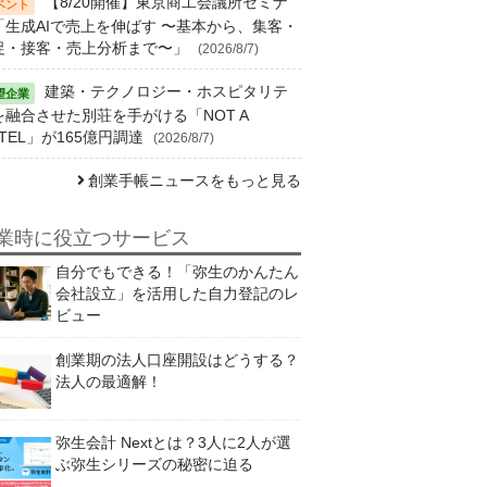
【8/20開催】東京商工会議所セミナ
「生成AIで売上を伸ばす 〜基本から、集客・
促・接客・売上分析まで〜」
(2026/8/7)
建築・テクノロジー・ホスピタリテ
を融合させた別荘を手がける「NOT A
TEL」が165億円調達
(2026/8/7)
創業手帳ニュースをもっと見る
業時に役立つサービス
自分でもできる！「弥生のかんたん
会社設立」を活用した自力登記のレ
ビュー
創業期の法人口座開設はどうする？
法人の最適解！
弥生会計 Nextとは？3人に2人が選
ぶ弥生シリーズの秘密に迫る