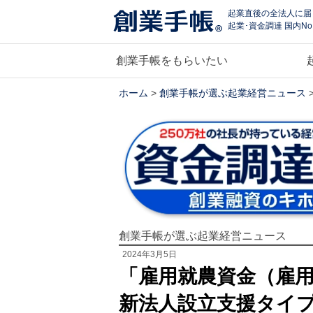
起業直後の全法人に届
起業･資金調達 国内No
創業手帳をもらいたい
ホーム
>
創業手帳が選ぶ起業経営ニュース
創業手帳が選ぶ起業経営ニュース
2024年3月5日
「雇用就農資金（雇
新法人設立支援タイ