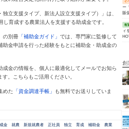
ー
販
・独立支援タイプ、新法人設立支援タイプ）」は、
雇用し育成する農業法人を支援する助成金です。
ィ
」
の別冊
「補助金ガイド」
では、専門家に監修して
HO
補助金申請を行った経験をもとに補助金・助成金の
創
助成金の情報を、個人に最適化してメールでお知ら
ます。こちらもご活用ください。
集めた
「資金調達手帳」
も無料でお送りしていま
成金
就農
新規就農者
正社員
独立
育成
補助金
農業