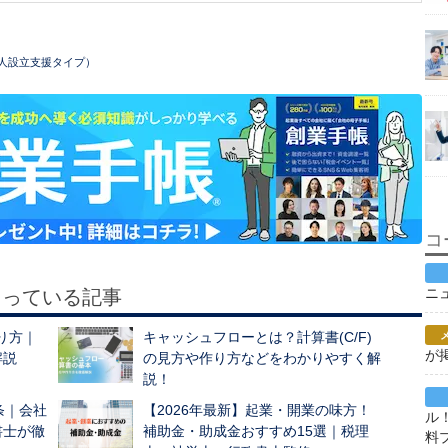
人設立支援タイプ）
コ
ニ
もっている記事
作り方｜
キャッシュフローとは？計算書(C/F)
が
解説
の見方や作り方などをわかりやすく解
説！
条｜会社
【2026年最新】起業・開業の味方！
ル
書士が徹
補助金・助成金おすすめ15選｜税理
料