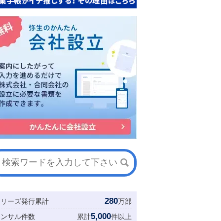
280
シリーズ発行累計
万部
5,000
コンサル件数
累計
件以上