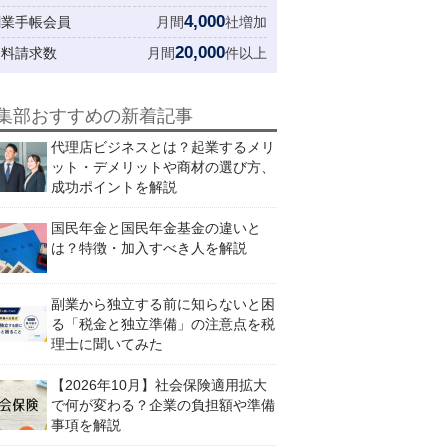
4,000
創業手帳会員
月間
社増加
20,000
資料請求数
月間
件以上
集部おすすめの新着記事
代理店ビジネスとは？起業するメリ
ット・デメリットや商材の選び方、
成功ポイントを解説
国民年金と国民年金基金の違いと
は？特徴・加入すべき人を解説
副業から独立する前に知らないと困
る「税金と独立準備」の注意点を税
理士に聞いてみた
【2026年10月】社会保険適用拡大
で何が変わる？企業の負担額や準備
事項を解説