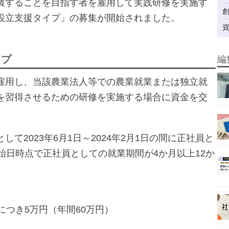
農することを目指す者を雇用して実践研修を実施す
設立支援タイプ」の募集が開始されました。
イプ
編
雇用し、当該農業法人等での農業就業または独立就
を習得させるための研修を実施する場合に資金を交
て2023年6月1日～2024年2月1日の間に正社員と
始日時点で正社員としての就業期間が4か月以上12か
につき5万円（年間60万円）