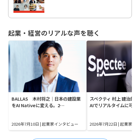
起業・経営のリアルな声を聴く
BALLAS 木村将之｜日本の建設業
スペクティ 村上 建治郎｜
をAI Nativeに変える。2…
AIでリアルタイムに可視
2026年7月10日
|
起業家インタビュー
2026年7月22日
|
起業家イ