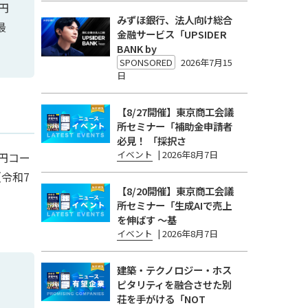
円
みずほ銀行、法人向け総合
最
金融サービス「UPSIDER
BANK by
SPONSORED
2026年7月15
日
【8/27開催】東京商工会議
所セミナー「補助金申請者
必見！ 「採択さ
イベント
|
2026年8月7日
5円コー
令和7
【8/20開催】東京商工会議
所セミナー「生成AIで売上
を伸ばす 〜基
イベント
|
2026年8月7日
建築・テクノロジー・ホス
ピタリティを融合させた別
荘を手がける「NOT