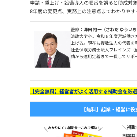
申請・賃上げ・設備導入の順番を誤ると助成対
8年度の変更点、実務上の注意点までわかりやす
監修：
澤田 裕一（さわだ ゆうい
法政大学卒。令和６年度宮城働き
上げる。現在も複数法人の代表を
社会保険労務士法人ブレインズ（
請から運用定着まで一貫してサポ
【完全無料】経営者がよく活用する補助金を厳
【無料】起業・経営に役
＼補助
創業期