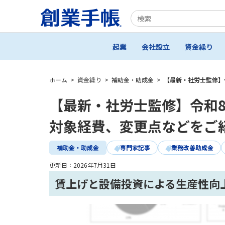
起業
会社設立
資金繰り
ホーム
>
資金繰り
>
補助金・助成金
>
【最新・社労士監修】
【最新・社労士監修】令和
対象経費、変更点などをご
補助金・助成金
専門家記事
業務改善助成金
更新日：
2026年7月31日
賃上げと設備投資による生産性向