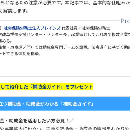
象外となるため注意が必要です。本記事では、基本的な仕組み
く解説します。
ち）
社会保険労務士法人ブレインズ
代表社員・社会保険労務士
方改革推進支援センター・センター長。起業家としてこれまで複数企業
務める。
仙台・東京虎ノ門）では助成金専門チームを設置。法令遵守に基づく助
ートできる体制を構築。
選して紹介した『補助金ガイド』をプレゼント
立つ補助金・助成金がわかる「補助金ガイド」
金・助成金を活用したい方必見！／
や事業拡大に役立つ、主要な補助金・助成金の情報をわかりや