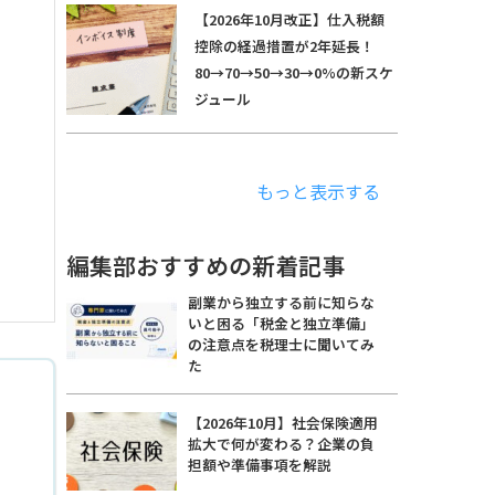
【2026年10月改正】仕入税額
控除の経過措置が2年延長！
80→70→50→30→0%の新スケ
ジュール
もっと表示する
編集部おすすめの新着記事
副業から独立する前に知らな
いと困る「税金と独立準備」
の注意点を税理士に聞いてみ
た
【2026年10月】社会保険適用
拡大で何が変わる？企業の負
担額や準備事項を解説