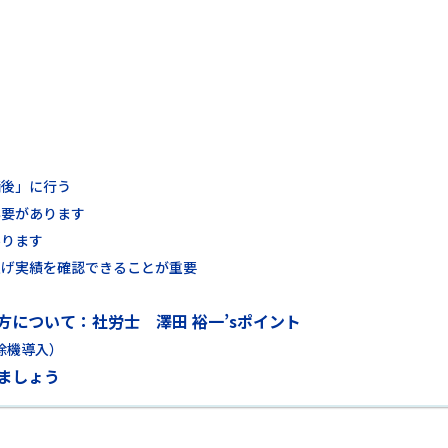
請後」に行う
必要があります
あります
上げ実績を確認できることが重要
について：社労士 澤田 裕一’sポイント
除機導入）
ましょう