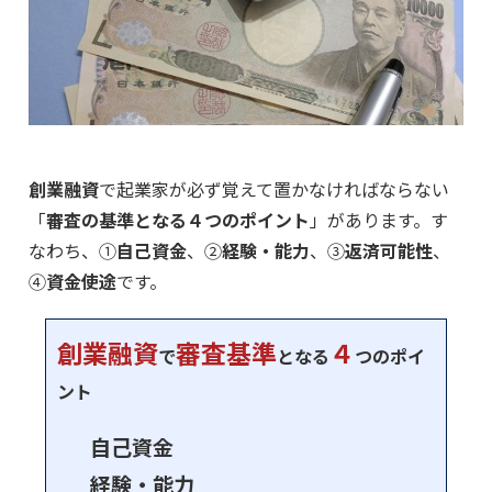
創業融資
で起業家が必ず覚えて置かなければならない
「
審査の基準となる４つのポイント
」があります。す
なわち、①
自己資金
、②
経験・能力
、③
返済可能性
、
④
資金使途
です。
創業融資
審査基準
４
で
となる
つのポイ
ント
自己資金
経験・能力