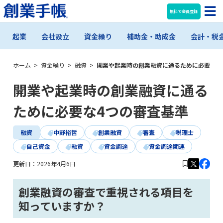
無料で会員登録
起業
会社設立
資金繰り
補助金・助成金
会計・税
ホーム
>
資金繰り
>
融資
>
開業や起業時の創業融資に通るために必要な4
開業や起業時の創業融資に通る
ために必要な4つの審査基準
融資
中野裕哲
創業融資
審査
税理士
自己資金
融資
資金調達
資金調達関連
更新日：
2026年4月6日
創業融資の審査で重視される項目を
知っていますか？