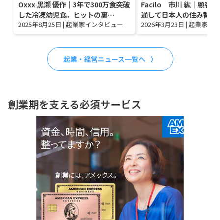
Oxxx 黒瀬 優作｜3年で300万食突破
Facilo 市川 紘｜顧客
した冷凍幼児食。ヒットの裏…
通して日本人の住み替え
2025年8月25日
|
起業家インタビュー
2026年3月23日
|
起業家イ
起業・経営ニュース一覧へ
創業期を支える必須サービス