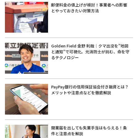
郵便料金の値上げが検討！事業者への影響
とやっておきたい対策方法
Golden Field 金野 利哉｜クマ出没を”地図
と通知”で可視化。元消防士が挑む、命を守
るテクノロジー
PayPay銀行の信用保証協会付き融資とは？
メリットや注意点などを徹底解説
開業届を出しても失業手当はもらえる！条
件と注意点を解説