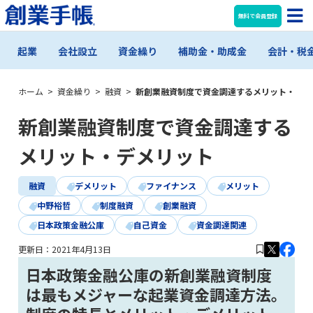
無料で会員登録
起業
会社設立
資金繰り
補助金・助成金
会計・税
ホーム
>
資金繰り
>
融資
>
新創業融資制度で資金調達するメリット・デメ
新創業融資制度で資金調達する
メリット・デメリット
融資
デメリット
ファイナンス
メリット
中野裕哲
制度融資
創業融資
日本政策金融公庫
自己資金
資金調達関連
更新日：
2021年4月13日
日本政策金融公庫の新創業融資制度
は最もメジャーな起業資金調達方法。