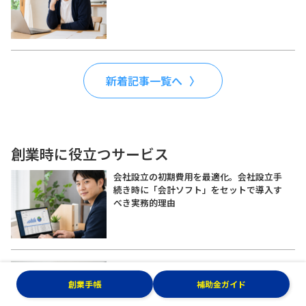
新着記事一覧へ
創業時に役立つサービス
会社設立の初期費用を最適化。会社設立手
続き時に「会計ソフト」をセットで導入す
べき実務的理由
副業・フリーランスの第一歩。『弥生のか
んたん開業届』で開業と青色申告承認申請
創業手帳
補助金ガイド
を確実に完了させる