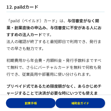
12. paildカード
「paild（ペイルド）カード」は、
与信審査がなく開
業・創業直後の申込み、与信審査に不安がある人にお
すすめの法人カード
です。
法人の確認が終了すると最短即日で利用でき、発行ま
での早さも魅力です。
初期費用から年会費・月額料金・発行手数料まですべ
て無料で、さらにバーチャルカードを無料で何枚も発
行でき、従業員用や部署用に使い分けられます。
プリペイド式であるため限度額がなく、あらかじめチ
ャージすることで決済が必要な時にいつでも使えま
す。
創業手帳
補助金ガイド
法人カード全体にチャージされるので、カード間での